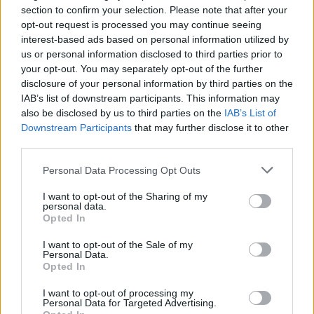
section to confirm your selection. Please note that after your
Nem olcsó mulatság az egyetemi évkezdés.
opt-out request is processed you may continue seeing
interest-based ads based on personal information utilized by
Mennyibe kerülnek a kollégiumok?
us or personal information disclosed to third parties prior to
your opt-out. You may separately opt-out of the further
Ennyiért bérelhettek lakást az egyetemvárosokban.
disclosure of your personal information by third parties on the
A legfontosabb kérdések és válaszok a diákhitelről.
IAB’s list of downstream participants. This information may
also be disclosed by us to third parties on the
IAB’s List of
Ilyen gólyatáboroknak bulizhattok.
Downstream Participants
that may further disclose it to other
Hét hiba, amelyet minden elsőéves elkövet.
third parties.
Nem vettek fel? Így lehet szuper a következő évetek.
Personal Data Processing Opt Outs
I want to opt-out of the Sharing of my
Tetszett a cikk? Kövess minket a Facebookon is, és nem fogsz
personal data.
Opted In
lemaradni a fontos hírekről!
I want to opt-out of the Sale of my
Personal Data.
Opted In
I want to opt-out of processing my
Personal Data for Targeted Advertising.
vizsgaidőszak