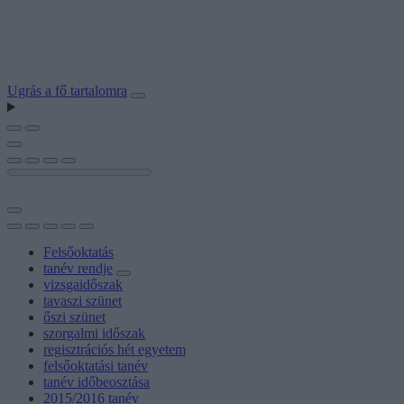
Ugrás a fő tartalomra
Felsőoktatás
tanév rendje
vizsgaidőszak
tavaszi szünet
őszi szünet
szorgalmi időszak
regisztrációs hét egyetem
felsőoktatási tanév
tanév időbeosztása
2015/2016 tanév