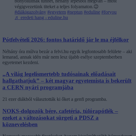
bonyolultnak tűnhet, néhány lépésből megvan – most
végigvezetünk titeket a teljes folyamaton.😉
#diákigazolvány
#egyetem
#neptun
#eduline
#foryou
♬ eredeti hang - eduline.hu
Pótfelvételi 2026: fontos határidő jár le ma éjfélkor
Néhány óra múlva bezár a felvi.hu egyik legfontosabb felülete – aki
lemarad, annak idén már nem lesz újabb esélye szeptemberben
egyetemet kezdeni.
„A világ legelismertebb tudósainak előadásait
hallgathatjuk” – két magyar egyetemista is bekerült
a CERN nyári programjába
21 ezer diákból választották ki őket a genfi programba.
NOKS-dolgozók bére, cafetéria, túlórapótlék –
ezeket a változásokat sürgeti a PDSZ a
köznevelésben