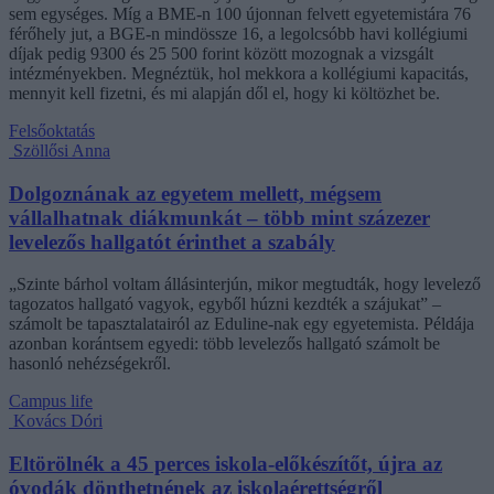
sem egységes. Míg a BME-n 100 újonnan felvett egyetemistára 76
férőhely jut, a BGE-n mindössze 16, a legolcsóbb havi kollégiumi
díjak pedig 9300 és 25 500 forint között mozognak a vizsgált
intézményekben. Megnéztük, hol mekkora a kollégiumi kapacitás,
mennyit kell fizetni, és mi alapján dől el, hogy ki költözhet be.
Felsőoktatás
Szöllősi Anna
Dolgoznának az egyetem mellett, mégsem
vállalhatnak diákmunkát – több mint százezer
levelezős hallgatót érinthet a szabály
„Szinte bárhol voltam állásinterjún, mikor megtudták, hogy levelező
tagozatos hallgató vagyok, egyből húzni kezdték a szájukat” –
számolt be tapasztalatairól az Eduline-nak egy egyetemista. Példája
azonban korántsem egyedi: több levelezős hallgató számolt be
hasonló nehézségekről.
Campus life
Kovács Dóri
Eltörölnék a 45 perces iskola-előkészítőt, újra az
óvodák dönthetnének az iskolaérettségről