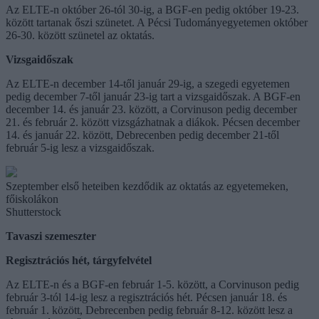
Az ELTE-n október 26-tól 30-ig, a BGF-en pedig október 19-23.
között tartanak őszi szünetet. A Pécsi Tudományegyetemen október
26-30. között szünetel az oktatás.
Vizsgaidőszak
Az ELTE-n december 14-től január 29-ig, a szegedi egyetemen
pedig december 7-től január 23-ig tart a vizsgaidőszak. A BGF-en
december 14. és január 23. között, a Corvinuson pedig december
21. és február 2. között vizsgázhatnak a diákok. Pécsen december
14. és január 22. között, Debrecenben pedig december 21-től
február 5-ig lesz a vizsgaidőszak.
Szeptember első heteiben kezdődik az oktatás az egyetemeken,
főiskolákon
Shutterstock
Tavaszi szemeszter
Regisztrációs hét, tárgyfelvétel
Az ELTE-n és a BGF-en február 1-5. között, a Corvinuson pedig
február 3-tól 14-ig lesz a regisztrációs hét. Pécsen január 18. és
február 1. között, Debrecenben pedig február 8-12. között lesz a