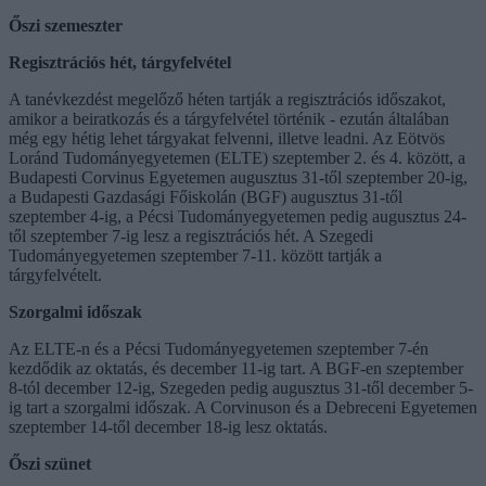
Őszi szemeszter
Regisztrációs hét, tárgyfelvétel
A tanévkezdést megelőző héten tartják a regisztrációs időszakot,
amikor a beiratkozás és a tárgyfelvétel történik - ezután általában
még egy hétig lehet tárgyakat felvenni, illetve leadni. Az Eötvös
Loránd Tudományegyetemen (ELTE) szeptember 2. és 4. között, a
Budapesti Corvinus Egyetemen augusztus 31-től szeptember 20-ig,
a Budapesti Gazdasági Főiskolán (BGF) augusztus 31-től
szeptember 4-ig, a Pécsi Tudományegyetemen pedig augusztus 24-
től szeptember 7-ig lesz a regisztrációs hét. A Szegedi
Tudományegyetemen szeptember 7-11. között tartják a
tárgyfelvételt.
Szorgalmi időszak
Az ELTE-n és a Pécsi Tudományegyetemen szeptember 7-én
kezdődik az oktatás, és december 11-ig tart. A BGF-en szeptember
8-tól december 12-ig, Szegeden pedig augusztus 31-től december 5-
ig tart a szorgalmi időszak. A Corvinuson és a Debreceni Egyetemen
szeptember 14-től december 18-ig lesz oktatás.
Őszi szünet