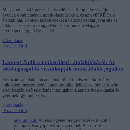
Megszűnhet a 45 perces iskola-előkészítő foglalkozás, újra az
óvodák dönthetnének az iskolaérettségről, és az oviKRÉTA is
átalakulhat. Többek között ezeket a változtatásokat javasolta az
Oktatási és Gyermekügyi Minisztériumnak a Magyar
Óvodapedagógiai Egyesület.
Közoktatás
Kovács Dóri
Lannert Judit a tankerületek átalakításáról: Az
iskolaigazgatók visszakapják munkáltatói jogaikat
Fokozatosan alakítaná át a tankerületi rendszert a kormány,
miközben megszüntetné annak politikai jellegét – többek között
erről beszélt első televíziós interjújában Lannert Judit oktatási és
gyermekügyi miniszter.
Közoktatás
Kovács Dóri
@eduline.hu
Az első egyetemi ügyintézések között a
diákigazolvány igénylése is szerepel. Bár elsőre