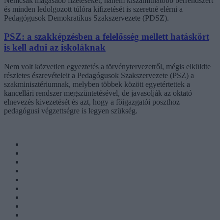
Nemcsak magasabb fizetéseket, hanem kiszámíthatóbb bérrendszert
és minden ledolgozott túlóra kifizetését is szeretné elérni a
Pedagógusok Demokratikus Szakszervezete (PDSZ).
PSZ: a szakképzésben a felelősség mellett hatáskört
is kell adni az iskoláknak
Nem volt közvetlen egyeztetés a törvénytervezetről, mégis elküldte
részletes észrevételeit a Pedagógusok Szakszervezete (PSZ) a
szakminisztériumnak, melyben többek között egyetértettek a
kancellári rendszer megszüntetésével, de javasolják az oktató
elnevezés kivezetését és azt, hogy a főigazgatói poszthoz
pedagógusi végzettségre is legyen szükség.