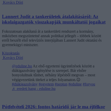
Kovács Dóri
Lannert Judit a tankerületek átalakításáról: Az
iskolaigazgatók visszakapják munkáltatói jogaikat
Fokozatosan alakítaná át a tankerületi rendszert a kormány,
miközben megszüntetné annak politikai jellegét – többek között
erről beszélt első televíziós interjújában Lannert Judit oktatási és
gyermekügyi miniszter.
Közoktatás
Kovács Dóri
@eduline.hu
Az első egyetemi ügyintézések között a
diákigazolvány igénylése is szerepel. Bár elsőre
bonyolultnak tűnhet, néhány lépésből megvan – most
végigvezetünk titeket a teljes folyamaton.😉
#diákigazolvány
#egyetem
#neptun
#eduline
#foryou
♬ eredeti hang - eduline.hu
Pótfelvételi 2026: fontos határidő jár le ma éjfélkor