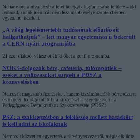
Néhány óra múlva bezár a felvi.hu egyik legfontosabb felülete – aki
lemarad, annak idén már nem lesz újabb esélye szeptemberben
egyetemet kezdeni.
„A világ legelismertebb tudósainak előadásait
hallgathatjuk” – két magyar egyetemista is bekerült
a CERN nyári programjába
21 ezer diákból választották ki őket a genfi programba.
NOKS-dolgozók bére, cafetéria, túlórapótlék –
ezeket a változásokat sürgeti a PDSZ a
köznevelésben
Nemcsak magasabb fizetéseket, hanem kiszámíthatóbb bérrendszert
és minden ledolgozott túlóra kifizetését is szeretné elérni a
Pedagógusok Demokratikus Szakszervezete (PDSZ).
PSZ: a szakképzésben a felelősség mellett hatáskört
is kell adni az iskoláknak
Nem volt közvetlen egyeztetés a törvénytervezetről, mégis elküldte