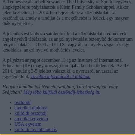
A Tennessee állambeli Sewanee: The University of South négyéves
alapképzéseire pályázhattok a Klein Family Scholarshippel. Akkor
jelentkezhettek, ha 2014-ben fejezitek be a középiskolát: az
ösztöndíjat, amely a tandíjat és a megélhetést is fedezi, egy magyar
diák nyerheti el.
A jelentkezési laphoz csatolnotok kell a középiskolai eredmények
angol nyelvű táblázatát, az angol nyelvtudást bizonyító dokumentum
fénymásolatát - TOEFL-, IELTS- vagy állami nyelvvizsga - és egy
kétoldalas, angol nyelvű motivációs levelet.
A pályázati anyagot december 13-ig az Institute of International
Education (IIE) magyarországi irodájába kell beküldenetek. Az IIE
2014. januárig 3-5 jelöltet választ ki, a nyertesről tavasszal az
egyetem dönt.
További információt itt találtok.
Hogyan tanulhattok Németországban, Törökországban vagy
Svájcban?
Még több külföldi ösztöndíj-lehetőség itt.
ösztöndíj
amerikai diploma
külföldi ösztöndj
amerikai egyetem
USA egyetem
külföldi továbbtanulás