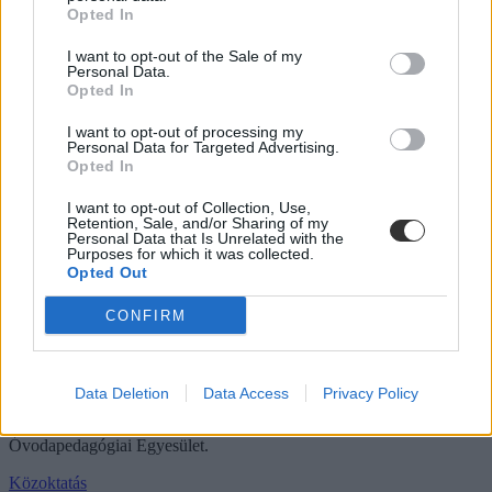
Opted In
Dolgoznának az egyetem mellett, mégsem
vállalhatnak diákmunkát – több mint százezer
I want to opt-out of the Sale of my
Personal Data.
levelezős hallgatót érinthet a szabály
Opted In
„Szinte bárhol voltam állásinterjún, mikor megtudták, hogy levelező
I want to opt-out of processing my
tagozatos hallgató vagyok, egyből húzni kezdték a szájukat” –
Personal Data for Targeted Advertising.
számolt be tapasztalatairól az Eduline-nak egy egyetemista. Példája
Opted In
azonban korántsem egyedi: több levelezős hallgató számolt be
hasonló nehézségekről.
I want to opt-out of Collection, Use,
Retention, Sale, and/or Sharing of my
Campus life
Personal Data that Is Unrelated with the
Purposes for which it was collected.
Kovács Dóri
Opted Out
Eltörölnék a 45 perces iskola-előkészítőt, újra az
CONFIRM
óvodák dönthetnének az iskolaérettségről
Megszűnhet a 45 perces iskola-előkészítő foglalkozás, újra az
óvodák dönthetnének az iskolaérettségről, és az oviKRÉTA is
Data Deletion
Data Access
Privacy Policy
átalakulhat. Többek között ezeket a változtatásokat javasolta az
Oktatási és Gyermekügyi Minisztériumnak a Magyar
Óvodapedagógiai Egyesület.
Közoktatás