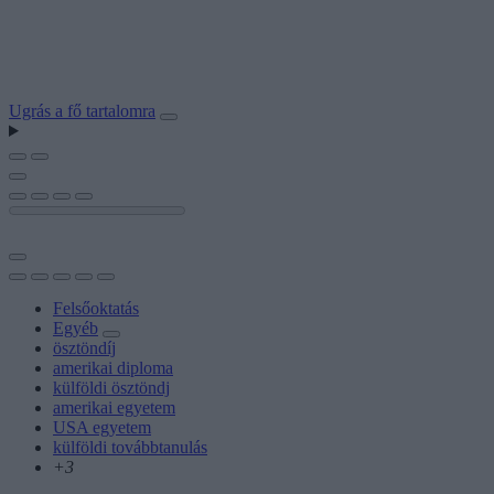
Ugrás a fő tartalomra
Felsőoktatás
Egyéb
ösztöndíj
amerikai diploma
külföldi ösztöndj
amerikai egyetem
USA egyetem
külföldi továbbtanulás
+3