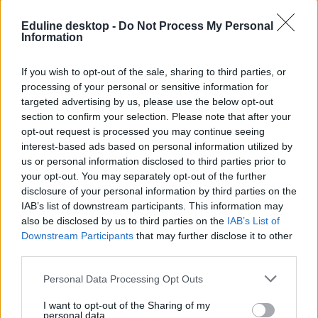
Hozzászólások
Eduline desktop -
Do Not Process My Personal
Information
If you wish to opt-out of the sale, sharing to third parties, or
processing of your personal or sensitive information for
targeted advertising by us, please use the below opt-out
section to confirm your selection. Please note that after your
opt-out request is processed you may continue seeing
Több mint kétszer annyi diák jutott be a
interest-based ads based on personal information utilized by
felsőoktatásba, mint ahány kollégiumi férőhely
us or personal information disclosed to third parties prior to
összesen van
your opt-out. You may separately opt-out of the further
disclosure of your personal information by third parties on the
Nemcsak abban vannak jelentős különbségek az egyetemek között,
IAB’s list of downstream participants. This information may
hogy hány kollégiumi férőhely jut a hallgatókra, a térítési díj összege
also be disclosed by us to third parties on the
IAB’s List of
sem egységes. Míg a BME-n 100 újonnan felvett egyetemistára 76
férőhely jut, a BGE-n mindössze 16, a legolcsóbb havi kollégiumi
Downstream Participants
that may further disclose it to other
díjak pedig 9300 és 25 500 forint között mozognak a vizsgált
third parties.
intézményekben. Megnéztük, hol mekkora a kollégiumi kapacitás,
mennyit kell fizetni, és mi alapján dől el, hogy ki költözhet be.
Personal Data Processing Opt Outs
Felsőoktatás
I want to opt-out of the Sharing of my
Szöllősi Anna
personal data.