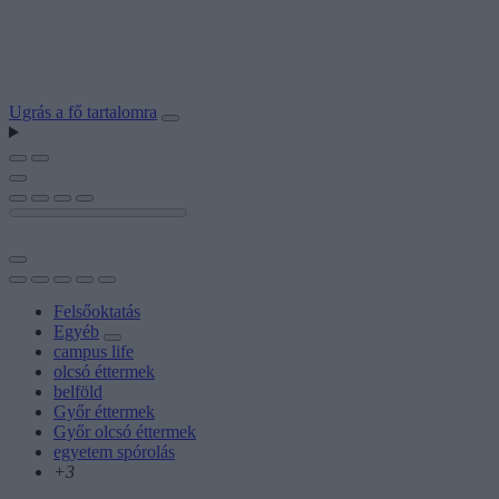
Ugrás a fő tartalomra
Felsőoktatás
Egyéb
campus life
olcsó éttermek
belföld
Győr éttermek
Győr olcsó éttermek
egyetem spórolás
+3