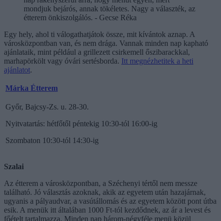
mondjuk bejárós, annak tökéletes. Nagy a választék, az
étterem önkiszolgálós. - Gecse Réka
Egy hely, ahol ti válogathatjátok össze, mit kívántok aznap. A
városközpontban van, és nem drága. Vannak minden nap kapható
ajánlataik, mint például a grillezett csirkemell őszibarackkal,
marhapörkölt vagy óvári sertésborda.
Itt megnézhetitek a heti
ajánlatot
.
Márka Étterem
Győr, Bajcsy-Zs. u. 28-30.
Nyitvatartás: hétfőtől péntekig 10:30-tól 16:00-ig
Szombaton 10:30-tól 14:30-ig
Szalai
Az étterem a városközpontban, a Széchenyi tértől nem messze
található. Jó választás azoknak, akik az egyetem után hazajárnak,
ugyanis a pályaudvar, a vasútállomás és az egyetem között pont útba
esik. A menük itt általában 1000 Ft-tól kezdődnek, az ár a levest és
főételt tartalmazza. Minden nap három-négyféle menü közül