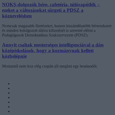
NOKS-dolgozók bére, cafetéria, túlórapótlék –
ezeket a változásokat sürgeti a PDSZ a
köznevelésben
Nemcsak magasabb fizetéseket, hanem kiszámíthatóbb bérrendszert
és minden ledolgozott túlóra kifizetését is szeretné elérni a
Pedagógusok Demokratikus Szakszervezete (PDSZ).
Annyit csaltak mesterséges intelligenciával a dán
középiskolások, hogy a kormánynak kellett
közbelépnie
Mostantól nem lesz elég csupán jól megírni egy beadandót.