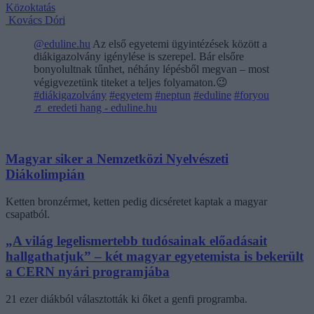
Közoktatás
Kovács Dóri
@eduline.hu
Az első egyetemi ügyintézések között a
diákigazolvány igénylése is szerepel. Bár elsőre
bonyolultnak tűnhet, néhány lépésből megvan – most
végigvezetünk titeket a teljes folyamaton.😉
#diákigazolvány
#egyetem
#neptun
#eduline
#foryou
♬ eredeti hang - eduline.hu
Magyar siker a Nemzetközi Nyelvészeti
Diákolimpián
Ketten bronzérmet, ketten pedig dicséretet kaptak a magyar
csapatból.
„A világ legelismertebb tudósainak előadásait
hallgathatjuk” – két magyar egyetemista is bekerült
a CERN nyári programjába
21 ezer diákból választották ki őket a genfi programba.