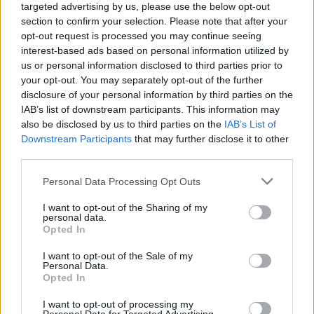
targeted advertising by us, please use the below opt-out
Hrabal
- Cseh Söröző & Étterem
section to confirm your selection. Please note that after your
opt-out request is processed you may continue seeing
Győr, Czuczor Gergely u. 6.
interest-based ads based on personal information utilized by
us or personal information disclosed to third parties prior to
Tel.: 06 20/369-1899
your opt-out. You may separately opt-out of the further
Nyitvatartás hétfőtől csütörtökig 11:00-től 22:00-ig
disclosure of your personal information by third parties on the
IAB’s list of downstream participants. This information may
pénteken és szombaton 11:00-től 2:00-ig
also be disclosed by us to third parties on the
IAB’s List of
Downstream Participants
that may further disclose it to other
KOLBice – Győr
third parties.
Ha nincs időtök/kedvetek két fogást végigenni, akkor próbáljátok ki
Personal Data Processing Opt Outs
a
KOLBice
ételeit, a "kolbászos hely" - amelynek budapesti
egységeit már ajánlottuk nektek - 2016 vége óta Győrben is
I want to opt-out of the Sharing of my
megtalálható. A KolbIce-nál egyébként a Széchenyi István Egyetem
personal data.
hallgatói és dolgozói tízszázalékos kedvezményt kapnak. Az árak
Opted In
1000 forint környékén mozognak: egy baconös-káposztás
kolbásztölcsér 890-1190 forint, a kolbdogok (leginkább kolbászos
I want to opt-out of the Sale of my
hotdognak mondanánk, de annál sokkal gazdagabb) 590-690
Personal Data.
Opted In
forintba kerülnek.
Nagyon tetszett, jó ötlet, hogy a magyaros ízeket
I want to opt-out of processing my