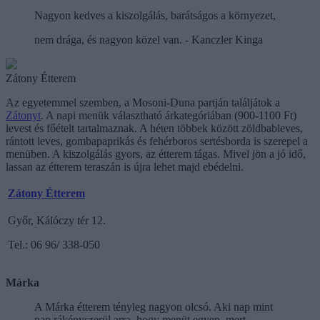
Nagyon kedves a kiszolgálás, barátságos a környezet,
nem drága, és nagyon közel van. - Kanczler Kinga
Zátony Étterem
Az egyetemmel szemben, a Mosoni-Duna partján találjátok a
Zátonyt
. A napi menük választható árkategóriában (900-1100 Ft)
levest és főételt tartalmaznak. A héten többek között zöldbableves,
rántott leves, gombapaprikás és fehérboros sertésborda is szerepel a
menüben. A kiszolgálás gyors, az étterem tágas. Mivel jön a jó idő,
lassan az étterem teraszán is újra lehet majd ebédelni.
Zátony Étterem
Győr, Kálóczy tér 12.
Tel.: 06 96/ 338-050
Márka
A Márka étterem tényleg nagyon olcsó. Aki nap mint
nap rákényszerül arra, hogy menüt egyen, mert