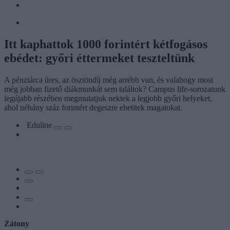
Itt kaphattok 1000 forintért kétfogásos
ebédet: győri éttermeket teszteltünk
A pénztárca üres, az ösztöndíj még arrébb van, és valahogy most
még jobban fizető diákmunkát sem találtok? Campus life-sorozatunk
legújabb részében megmutatjuk nektek a legjobb győri helyeket,
ahol néhány száz forintért degeszre ehetitek magatokat.
Eduline
Zátony