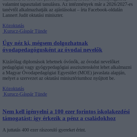
valamint tapasztalati tanulásra. Az intézmények már a 2026/2027-es
tanévtől alkalmazhatják az ajánlásokat – írta Facebook-oldalán
Lannert Judit oktatási miniszter.
Közoktatás
Kurucz-Gáspár Tünde
Úgy néz ki, mégsem dolgozhatnak
óvodapedagógusként az óvodai nevelők
Kizárólag diplomások lehetnek óvónők, az óvodai nevelőket
pedagógiai vagy gyógypedagógiai asszisztensként lehet alkalmazni
a Magyar Óvodapedagógiai Egyesület (MOE) javaslata alapján,
melyet a szervezet az oktatási minisztériumhoz nyújtott be.
Közoktatás
Kurucz-Gáspár Tünde
Nem kell igényelni a 100 ezer forintos iskolakezdési
támogatást: így érkezik a pénz a családokhoz
A juttatás 400 ezer rászoruló gyereket érint.