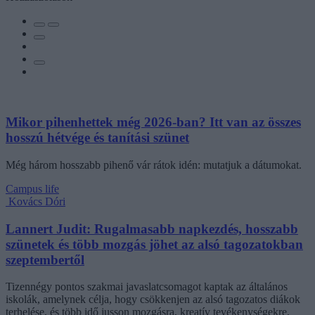
Mikor pihenhettek még 2026-ban? Itt van az összes
hosszú hétvége és tanítási szünet
Még három hosszabb pihenő vár rátok idén: mutatjuk a dátumokat.
Campus life
Kovács Dóri
Lannert Judit: Rugalmasabb napkezdés, hosszabb
szünetek és több mozgás jöhet az alsó tagozatokban
szeptembertől
Tizennégy pontos szakmai javaslatcsomagot kaptak az általános
iskolák, amelynek célja, hogy csökkenjen az alsó tagozatos diákok
terhelése, és több idő jusson mozgásra, kreatív tevékenységekre,