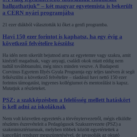
hallgathatjuk” – két magyar egyetemista is bekerült
a CERN nyári programjába
21 ezer diákból választották ki őket a genfi programba.
Havi 150 ezer forintot is kaphatsz, ha egy évig a
következő felvételire készülsz
Ha idén nem sikerült bejutnod arra az egyetemre vagy szakra, amit
kinéztél magadnak, vagy anyagi, családi okok miatt eddig nem
tudtál továbbtanulni, még nincs minden veszve. A Budapesti
Corvinus Egyetem Illyés Gyula Programja egy teljes tanéven át segít
felkészülni a következő felvételire – ráadásul havi nettó 150 ezer
forintos támogatást, ingyenes kollégiumot és mentorálást is kapsz.
Mutatjuk a részleteket.
PSZ: a szakképzésben a felelősség mellett hatáskört
is kell adni az iskoláknak
Nem volt közvetlen egyeztetés a törvénytervezetről, mégis elküldte
részletes észrevételeit a Pedagógusok Szakszervezete (PSZ) a
szakminisztériumnak, melyben többek között egyetértettek a
kancellári rendszer megszüntetésével, de javasolják az oktató