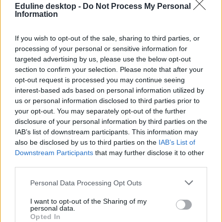
Eduline desktop -
Do Not Process My Personal
Information
If you wish to opt-out of the sale, sharing to third parties, or
processing of your personal or sensitive information for
targeted advertising by us, please use the below opt-out
Hana György: „Méltóságot, tekintélyt kell adni az
section to confirm your selection. Please note that after your
oktatásról szóló közbeszédnek”
opt-out request is processed you may continue seeing
Az új kormány az elődökétől merőben eltérő kommunikációs
interest-based ads based on personal information utilized by
stratégiával kezdte meg működését. Az egyes minisztériumok
us or personal information disclosed to third parties prior to
szintjére kiterjesztett hiperaktivitás érezhetően felszabadulást,
your opt-out. You may separately opt-out of the further
optimizmust ébresztett és éltet. Különösen az olyan, korábban porig
disclosure of your personal information by third parties on the
alázott ágazatban, mint az oktatás. Ám pontosan ez a lendület az,
IAB’s list of downstream participants. This information may
ami egy újabb megkerülhetetlen kihívást is előtérbe rántott: az
also be disclosed by us to third parties on the
IAB’s List of
érdemi társadalmi egyeztetés ígéretének beváltását, vagy más szóval
„kényszerét”. Ennek, az amúgy pozitív stressznek a kezeléséhez
Downstream Participants
that may further disclose it to other
igyekszem az alábbiakban szempontokat adni. Hana György
third parties.
humánökológus, közoktatási vezető véleménycikke.
Personal Data Processing Opt Outs
Közoktatás
Vendégszerző
I want to opt-out of the Sharing of my
personal data.
Dolgoznának az egyetem mellett, mégsem
Opted In