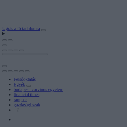
Ugrás a fő tartalomra
Felsőoktatás
Egyéb
budapesti corvinus egyetem
financial times
rangsor
gazdasági szak
+1