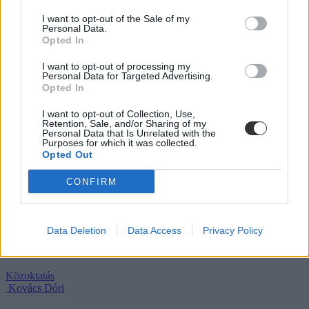
vállalhatnak diákmunkát – több mint százezer
I want to opt-out of the Sale of my
levelezős hallgatót érinthet a szabály
Personal Data.
Opted In
„Szinte bárhol voltam állásinterjún, mikor megtudták, hogy levelező
tagozatos hallgató vagyok, egyből húzni kezdték a szájukat” –
I want to opt-out of processing my
számolt be tapasztalatairól az Eduline-nak egy egyetemista. Példája
Personal Data for Targeted Advertising.
azonban korántsem egyedi: több levelezős hallgató számolt be
Opted In
hasonló nehézségekről.
I want to opt-out of Collection, Use,
Campus life
Retention, Sale, and/or Sharing of my
Personal Data that Is Unrelated with the
Kovács Dóri
Purposes for which it was collected.
Opted Out
Eltörölnék a 45 perces iskola-előkészítőt, újra az
óvodák dönthetnének az iskolaérettségről
CONFIRM
Megszűnhet a 45 perces iskola-előkészítő foglalkozás, újra az
óvodák dönthetnének az iskolaérettségről, és az oviKRÉTA is
átalakulhat. Többek között ezeket a változtatásokat javasolta az
Data Deletion
Data Access
Privacy Policy
Oktatási és Gyermekügyi Minisztériumnak a Magyar
Óvodapedagógiai Egyesület.
Közoktatás
Kovács Dóri