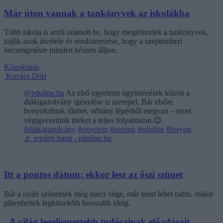
Már úton vannak a tankönyvek az iskolákba
Több iskola is arról számolt be, hogy megérkeztek a tankönyvek,
zajlik azok átvétele és rendszerezése, hogy a szeptemberi
becsengetésre minden készen álljon.
Közoktatás
Kovács Dóri
@eduline.hu
Az első egyetemi ügyintézések között a
diákigazolvány igénylése is szerepel. Bár elsőre
bonyolultnak tűnhet, néhány lépésből megvan – most
végigvezetünk titeket a teljes folyamaton.😉
#diákigazolvány
#egyetem
#neptun
#eduline
#foryou
♬ eredeti hang - eduline.hu
Itt a pontos dátum: ekkor lesz az őszi szünet
Bár a nyári szünetnek még nincs vége, már most lehet tudni, mikor
pihenhettek legközelebb hosszabb ideig.
„A világ legelismertebb tudósainak előadásait