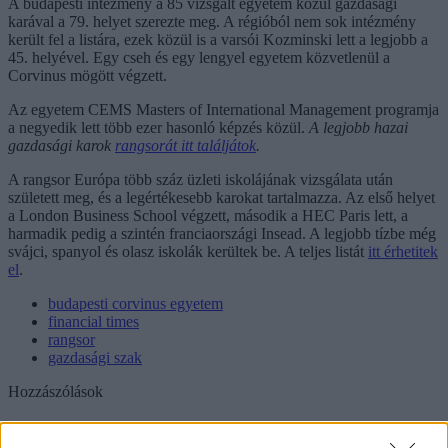
A budapesti intézmény a 85 vizsgált egyetem közül gazdasági
karával a 79. helyet szerezte meg. A régióból nem sok intézmény
került fel a listára, ezek közül is a varsói Kozminski lett a legjobb a
45. helyével. Egy cseh és egy lengyel egyetem közvetlenül a
Corvinus mögött végzett.
Az egyetem CEMS Masters of International Management programja
a negyedik lett több ezer hasonló képzés közül.
A legjobb hazai
gazdasági karok
rangsorát itt találjátok
.
A rangsor Európa több száz üzleti iskolájának vizsgálata után
született meg, és a legértékesebb karokat tartalmazza. Az első helyet
a London Business School végzett, második a HEC Paris lett, a
harmadik pedig a szintén franciaországi Insead. A legjobb tízbe még
svájci, spanyol és olasz iskolák kerültek be. A teljes listát
itt érhetitek
el
.
budapesti corvinus egyetem
financial times
rangsor
gazdasági szak
Hozzászólások