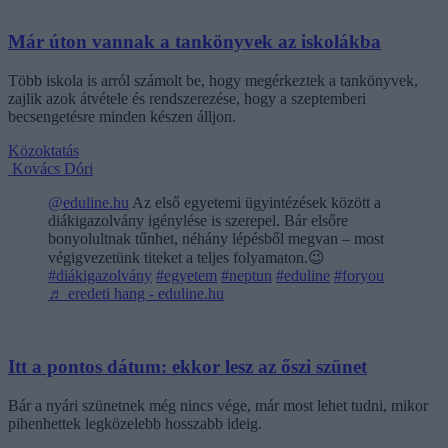
Már úton vannak a tankönyvek az iskolákba
Több iskola is arról számolt be, hogy megérkeztek a tankönyvek,
zajlik azok átvétele és rendszerezése, hogy a szeptemberi
becsengetésre minden készen álljon.
Közoktatás
Kovács Dóri
@eduline.hu
Az első egyetemi ügyintézések között a
diákigazolvány igénylése is szerepel. Bár elsőre
bonyolultnak tűnhet, néhány lépésből megvan – most
végigvezetünk titeket a teljes folyamaton.😉
#diákigazolvány
#egyetem
#neptun
#eduline
#foryou
♬ eredeti hang - eduline.hu
Itt a pontos dátum: ekkor lesz az őszi szünet
Bár a nyári szünetnek még nincs vége, már most lehet tudni, mikor
pihenhettek legközelebb hosszabb ideig.