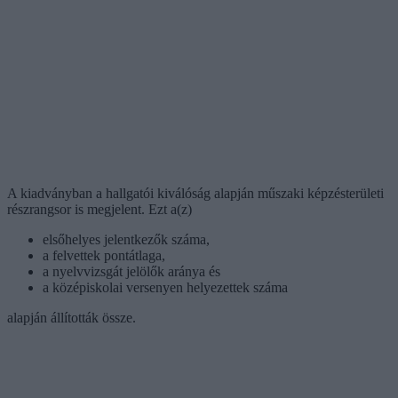
A kiadványban a hallgatói kiválóság alapján műszaki képzésterületi
részrangsor is megjelent. Ezt a(z)
elsőhelyes jelentkezők száma,
a felvettek pontátlaga,
a nyelvvizsgát jelölők aránya és
a középiskolai versenyen helyezettek száma
alapján állították össze.