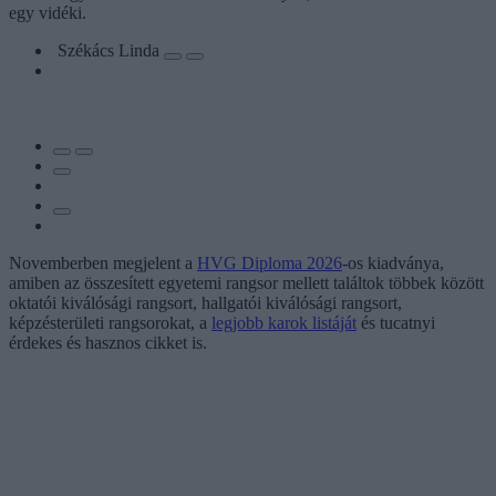
egy vidéki.
Székács Linda
Novemberben megjelent a
HVG Diploma 2026
-os kiadványa,
amiben az összesített egyetemi rangsor mellett találtok többek között
oktatói kiválósági rangsort, hallgatói kiválósági rangsort,
képzésterületi rangsorokat, a
legjobb karok listáját
és tucatnyi
érdekes és hasznos cikket is.