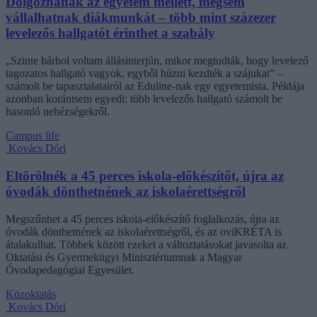
Dolgoznának az egyetem mellett, mégsem
vállalhatnak diákmunkát – több mint százezer
levelezős hallgatót érinthet a szabály
„Szinte bárhol voltam állásinterjún, mikor megtudták, hogy levelező
tagozatos hallgató vagyok, egyből húzni kezdték a szájukat” –
számolt be tapasztalatairól az Eduline-nak egy egyetemista. Példája
azonban korántsem egyedi: több levelezős hallgató számolt be
hasonló nehézségekről.
Campus life
Kovács Dóri
Eltörölnék a 45 perces iskola-előkészítőt, újra az
óvodák dönthetnének az iskolaérettségről
Megszűnhet a 45 perces iskola-előkészítő foglalkozás, újra az
óvodák dönthetnének az iskolaérettségről, és az oviKRÉTA is
átalakulhat. Többek között ezeket a változtatásokat javasolta az
Oktatási és Gyermekügyi Minisztériumnak a Magyar
Óvodapedagógiai Egyesület.
Közoktatás
Kovács Dóri