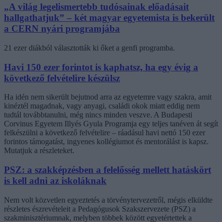
„A világ legelismertebb tudósainak előadásait
hallgathatjuk” – két magyar egyetemista is bekerült
a CERN nyári programjába
21 ezer diákból választották ki őket a genfi programba.
Havi 150 ezer forintot is kaphatsz, ha egy évig a
következő felvételire készülsz
Ha idén nem sikerült bejutnod arra az egyetemre vagy szakra, amit
kinéztél magadnak, vagy anyagi, családi okok miatt eddig nem
tudtál továbbtanulni, még nincs minden veszve. A Budapesti
Corvinus Egyetem Illyés Gyula Programja egy teljes tanéven át segít
felkészülni a következő felvételire – ráadásul havi nettó 150 ezer
forintos támogatást, ingyenes kollégiumot és mentorálást is kapsz.
Mutatjuk a részleteket.
PSZ: a szakképzésben a felelősség mellett hatáskört
is kell adni az iskoláknak
Nem volt közvetlen egyeztetés a törvénytervezetről, mégis elküldte
részletes észrevételeit a Pedagógusok Szakszervezete (PSZ) a
szakminisztériumnak, melyben többek között egyetértettek a