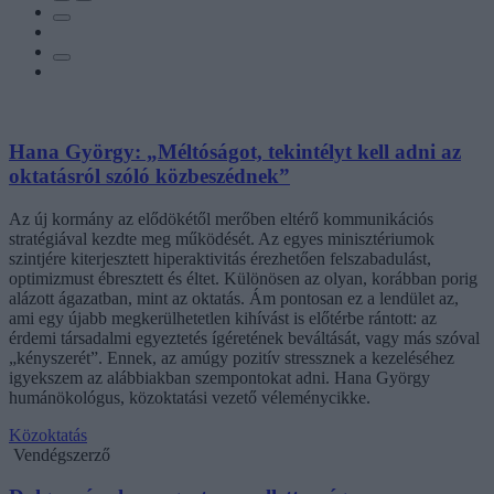
Hana György: „Méltóságot, tekintélyt kell adni az
oktatásról szóló közbeszédnek”
Az új kormány az elődökétől merőben eltérő kommunikációs
stratégiával kezdte meg működését. Az egyes minisztériumok
szintjére kiterjesztett hiperaktivitás érezhetően felszabadulást,
optimizmust ébresztett és éltet. Különösen az olyan, korábban porig
alázott ágazatban, mint az oktatás. Ám pontosan ez a lendület az,
ami egy újabb megkerülhetetlen kihívást is előtérbe rántott: az
érdemi társadalmi egyeztetés ígéretének beváltását, vagy más szóval
„kényszerét”. Ennek, az amúgy pozitív stressznek a kezeléséhez
igyekszem az alábbiakban szempontokat adni. Hana György
humánökológus, közoktatási vezető véleménycikke.
Közoktatás
Vendégszerző