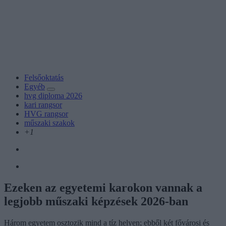
Felsőoktatás
Egyéb
hvg diploma 2026
kari rangsor
HVG rangsor
műszaki szakok
+1
Ezeken az egyetemi karokon vannak a
legjobb műszaki képzések 2026-ban
Három egyetem osztozik mind a tíz helyen; ebből két fővárosi és