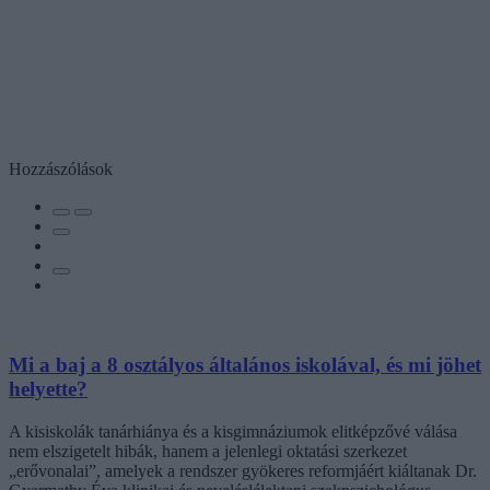
Hozzászólások
Mi a baj a 8 osztályos általános iskolával, és mi jöhet
helyette?
A kisiskolák tanárhiánya és a kisgimnáziumok elitképzővé válása
nem elszigetelt hibák, hanem a jelenlegi oktatási szerkezet
„erővonalai”, amelyek a rendszer gyökeres reformjáért kiáltanak Dr.