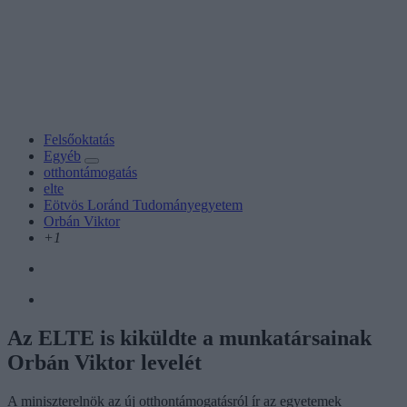
Felsőoktatás
Egyéb
otthontámogatás
elte
Eötvös Loránd Tudományegyetem
Orbán Viktor
+1
Az ELTE is kiküldte a munkatársainak
Orbán Viktor levelét
A miniszterelnök az új otthontámogatásról ír az egyetemek