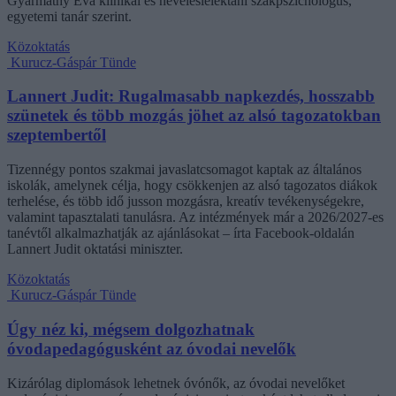
Gyarmathy Éva klinikai és neveléslélektani szakpszichológus,
egyetemi tanár szerint.
Közoktatás
Kurucz-Gáspár Tünde
Lannert Judit: Rugalmasabb napkezdés, hosszabb
szünetek és több mozgás jöhet az alsó tagozatokban
szeptembertől
Tizennégy pontos szakmai javaslatcsomagot kaptak az általános
iskolák, amelynek célja, hogy csökkenjen az alsó tagozatos diákok
terhelése, és több idő jusson mozgásra, kreatív tevékenységekre,
valamint tapasztalati tanulásra. Az intézmények már a 2026/2027-es
tanévtől alkalmazhatják az ajánlásokat – írta Facebook-oldalán
Lannert Judit oktatási miniszter.
Közoktatás
Kurucz-Gáspár Tünde
Úgy néz ki, mégsem dolgozhatnak
óvodapedagógusként az óvodai nevelők
Kizárólag diplomások lehetnek óvónők, az óvodai nevelőket