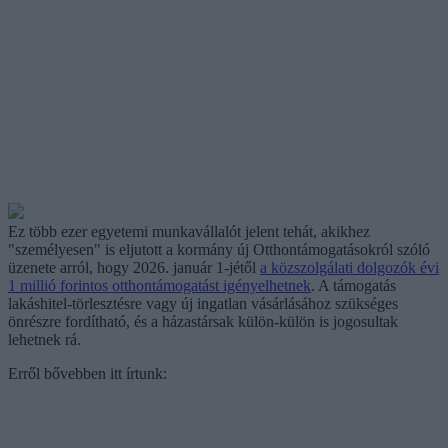
Ez több ezer egyetemi munkavállalót jelent tehát, akikhez
"személyesen" is eljutott a kormány új Otthontámogatásokról szóló
üzenete arról, hogy 2026. január 1-jétől
a közszolgálati dolgozók évi
1 millió forintos otthontámogatást igényelhetnek
. A támogatás
lakáshitel-törlesztésre vagy új ingatlan vásárlásához szükséges
önrészre fordítható, és a házastársak külön-külön is jogosultak
lehetnek rá.
Erről bővebben itt írtunk: