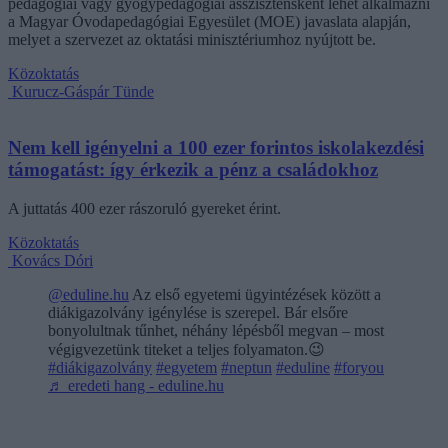
pedagógiai vagy gyógypedagógiai asszisztensként lehet alkalmazni
a Magyar Óvodapedagógiai Egyesület (MOE) javaslata alapján,
melyet a szervezet az oktatási minisztériumhoz nyújtott be.
Közoktatás
Kurucz-Gáspár Tünde
Nem kell igényelni a 100 ezer forintos iskolakezdési
támogatást: így érkezik a pénz a családokhoz
A juttatás 400 ezer rászoruló gyereket érint.
Közoktatás
Kovács Dóri
@eduline.hu
Az első egyetemi ügyintézések között a
diákigazolvány igénylése is szerepel. Bár elsőre
bonyolultnak tűnhet, néhány lépésből megvan – most
végigvezetünk titeket a teljes folyamaton.😉
#diákigazolvány
#egyetem
#neptun
#eduline
#foryou
♬ eredeti hang - eduline.hu