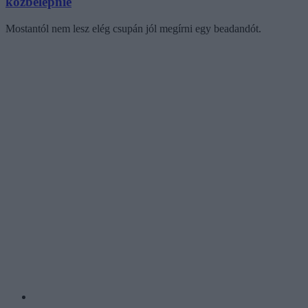
közbelépnie
Mostantól nem lesz elég csupán jól megírni egy beadandót.