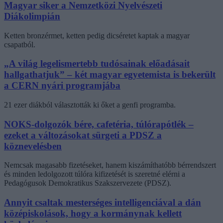
Magyar siker a Nemzetközi Nyelvészeti
Diákolimpián
Ketten bronzérmet, ketten pedig dicséretet kaptak a magyar
csapatból.
„A világ legelismertebb tudósainak előadásait
hallgathatjuk” – két magyar egyetemista is bekerült
a CERN nyári programjába
21 ezer diákból választották ki őket a genfi programba.
NOKS-dolgozók bére, cafetéria, túlórapótlék –
ezeket a változásokat sürgeti a PDSZ a
köznevelésben
Nemcsak magasabb fizetéseket, hanem kiszámíthatóbb bérrendszert
és minden ledolgozott túlóra kifizetését is szeretné elérni a
Pedagógusok Demokratikus Szakszervezete (PDSZ).
Annyit csaltak mesterséges intelligenciával a dán
középiskolások, hogy a kormánynak kellett