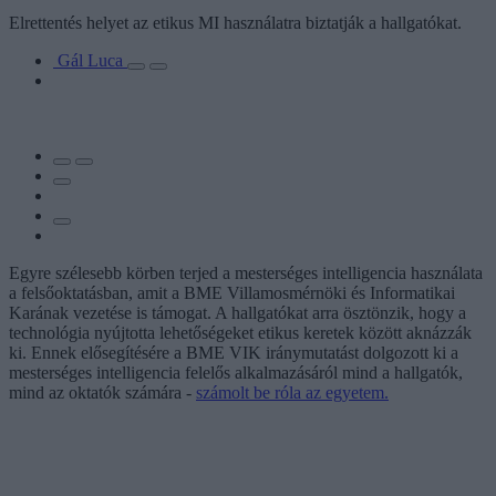
Elrettentés helyet az etikus MI használatra biztatják a hallgatókat.
Gál Luca
Egyre szélesebb körben terjed a mesterséges intelligencia használata
a felsőoktatásban, amit a BME Villamosmérnöki és Informatikai
Karának vezetése is támogat. A hallgatókat arra ösztönzik, hogy a
technológia nyújtotta lehetőségeket etikus keretek között aknázzák
ki. Ennek elősegítésére a BME VIK iránymutatást dolgozott ki a
mesterséges intelligencia felelős alkalmazásáról mind a hallgatók,
mind az oktatók számára -
számolt be róla az egyetem.