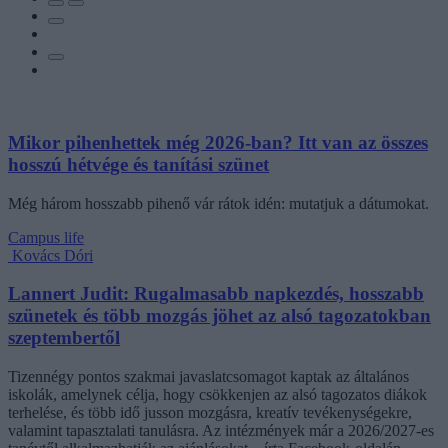
Mikor pihenhettek még 2026-ban? Itt van az összes
hosszú hétvége és tanítási szünet
Még három hosszabb pihenő vár rátok idén: mutatjuk a dátumokat.
Campus life
Kovács Dóri
Lannert Judit: Rugalmasabb napkezdés, hosszabb
szünetek és több mozgás jöhet az alsó tagozatokban
szeptembertől
Tizennégy pontos szakmai javaslatcsomagot kaptak az általános
iskolák, amelynek célja, hogy csökkenjen az alsó tagozatos diákok
terhelése, és több idő jusson mozgásra, kreatív tevékenységekre,
valamint tapasztalati tanulásra. Az intézmények már a 2026/2027-es