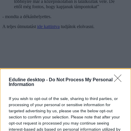
többnyire már a középiskolában is találkoztak vele. De
ettől még fontos, hogy kapjanak támpontokat”
- mondta a dékánhelyettes.
A teljes útmutatást
ide kattintva
tudjátok elolvasni.
Eduline desktop -
Do Not Process My Personal
Information
If you wish to opt-out of the sale, sharing to third parties, or
processing of your personal or sensitive information for
targeted advertising by us, please use the below opt-out
section to confirm your selection. Please note that after your
opt-out request is processed you may continue seeing
interest-based ads based on personal information utilized by