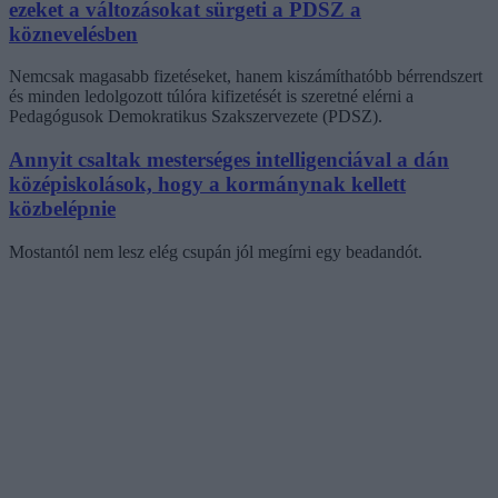
ezeket a változásokat sürgeti a PDSZ a
köznevelésben
Nemcsak magasabb fizetéseket, hanem kiszámíthatóbb bérrendszert
és minden ledolgozott túlóra kifizetését is szeretné elérni a
Pedagógusok Demokratikus Szakszervezete (PDSZ).
Annyit csaltak mesterséges intelligenciával a dán
középiskolások, hogy a kormánynak kellett
közbelépnie
Mostantól nem lesz elég csupán jól megírni egy beadandót.