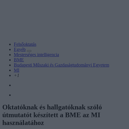
Felsőoktatás
Egyéb
Mesterséges intelligencia
BME
Budapesti Műszaki és Gazdaságtudományi Egyetem
MI
+1
Oktatóknak és hallgatóknak szóló
útmutatót készített a BME az MI
használatához