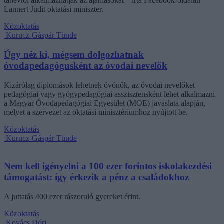
tanévtől alkalmazhatják az ajánlásokat – írta Facebook-oldalán
Lannert Judit oktatási miniszter.
Közoktatás
Kurucz-Gáspár Tünde
Úgy néz ki, mégsem dolgozhatnak
óvodapedagógusként az óvodai nevelők
Kizárólag diplomások lehetnek óvónők, az óvodai nevelőket
pedagógiai vagy gyógypedagógiai asszisztensként lehet alkalmazni
a Magyar Óvodapedagógiai Egyesület (MOE) javaslata alapján,
melyet a szervezet az oktatási minisztériumhoz nyújtott be.
Közoktatás
Kurucz-Gáspár Tünde
Nem kell igényelni a 100 ezer forintos iskolakezdési
támogatást: így érkezik a pénz a családokhoz
A juttatás 400 ezer rászoruló gyereket érint.
Közoktatás
Kovács Dóri