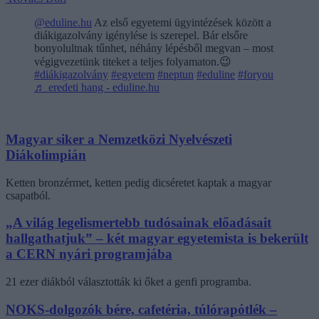
@eduline.hu
Az első egyetemi ügyintézések között a
diákigazolvány igénylése is szerepel. Bár elsőre
bonyolultnak tűnhet, néhány lépésből megvan – most
végigvezetünk titeket a teljes folyamaton.😉
#diákigazolvány
#egyetem
#neptun
#eduline
#foryou
♬ eredeti hang - eduline.hu
Magyar siker a Nemzetközi Nyelvészeti
Diákolimpián
Ketten bronzérmet, ketten pedig dicséretet kaptak a magyar
csapatból.
„A világ legelismertebb tudósainak előadásait
hallgathatjuk” – két magyar egyetemista is bekerült
a CERN nyári programjába
21 ezer diákból választották ki őket a genfi programba.
NOKS-dolgozók bére, cafetéria, túlórapótlék –