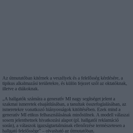
Az útmutatóban kitérnek a veszélyek és a felelősség kérdésére, a
tipikus alkalmazási területekre, és külön fejezet szól az oktatóknak,
illetve a diákoknak.
„A hallgatók számára a generatív MI nagy segítséget jelent a
szakmai ismeretek elsajátításában, a tanultak összefoglalásában, az
ismeretekre vonatkozó hiányosságok kitöltésében. Ezek mind a
generatív MI etikus felhasználásának minősülnek. A modell válaszai
sosem jelenthetnek hivatkozási alapot (pl. hallgatói reklamáció
során), a válaszok igazságtartalmának ellenőrzése természetesen a
hallgató felelőssége” – olvasható az útmutatóban.