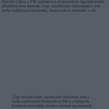
Horváth Gábor, a VIK tudományos és nemzetközi ügyekért felelős
dékánhelyettese kiemelte, hogy szándékosan iránymutatást, nem
pedig szabályzatot készítettek, hiszen nem az elrettentés a cél:
„Úgy vesszük észre, szerencsére elsősorban nem a
csalás eszközeként tekintenek az MI-re a hallgatók.
Kreatívan használják, hiszen a mostani egyetemisták