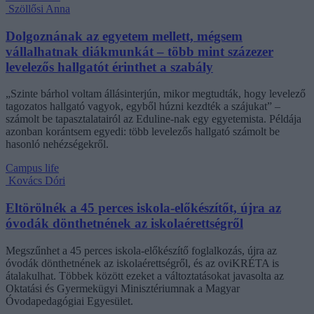
Szöllősi Anna
Dolgoznának az egyetem mellett, mégsem
vállalhatnak diákmunkát – több mint százezer
levelezős hallgatót érinthet a szabály
„Szinte bárhol voltam állásinterjún, mikor megtudták, hogy levelező
tagozatos hallgató vagyok, egyből húzni kezdték a szájukat” –
számolt be tapasztalatairól az Eduline-nak egy egyetemista. Példája
azonban korántsem egyedi: több levelezős hallgató számolt be
hasonló nehézségekről.
Campus life
Kovács Dóri
Eltörölnék a 45 perces iskola-előkészítőt, újra az
óvodák dönthetnének az iskolaérettségről
Megszűnhet a 45 perces iskola-előkészítő foglalkozás, újra az
óvodák dönthetnének az iskolaérettségről, és az oviKRÉTA is
átalakulhat. Többek között ezeket a változtatásokat javasolta az
Oktatási és Gyermekügyi Minisztériumnak a Magyar
Óvodapedagógiai Egyesület.