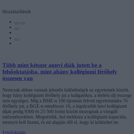
Hozzászólások
Több mint kétszer annyi diák jutott be a
felsőoktatásba, mint ahány kollégiumi férőhely
összesen van
Nemcsak abban vannak jelentős különbségek az egyetemek között,
hogy hány kollégiumi férőhely jut a hallgatókra, a térítési díj összege
sem egységes. Míg a BME-n 100 újonnan felvett egyetemistára 76
férőhely jut, a BGE-n mindössze 16, a legolcsóbb havi kollégiumi
díjak pedig 9300 és 25 500 forint között mozognak a vizsgált
intézményekben. Megnéztük, hol mekkora a kollégiumi kapacitás,
mennyit kell fizetni, és mi alapján dől el, hogy ki költözhet be.
Felsőoktatás