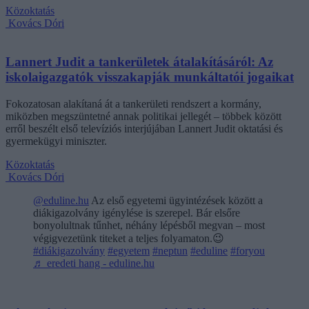
Közoktatás
Kovács Dóri
Lannert Judit a tankerületek átalakításáról: Az
iskolaigazgatók visszakapják munkáltatói jogaikat
Fokozatosan alakítaná át a tankerületi rendszert a kormány,
miközben megszüntetné annak politikai jellegét – többek között
erről beszélt első televíziós interjújában Lannert Judit oktatási és
gyermekügyi miniszter.
Közoktatás
Kovács Dóri
@eduline.hu
Az első egyetemi ügyintézések között a
diákigazolvány igénylése is szerepel. Bár elsőre
bonyolultnak tűnhet, néhány lépésből megvan – most
végigvezetünk titeket a teljes folyamaton.😉
#diákigazolvány
#egyetem
#neptun
#eduline
#foryou
♬ eredeti hang - eduline.hu