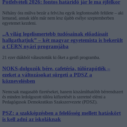
Pótfelvételi 2026: fontos határidő jár le ma éjfélkor
Néhány óra múlva bezár a felvi.hu egyik legfontosabb felülete – aki
lemarad, annak idén már nem lesz újabb esélye szeptemberben
egyetemet kezdeni.
„A világ legelismertebb tudósainak előadásait
hallgathatjuk” – két magyar egyetemista is bekerült
a CERN nyári programjába
21 ezer diákból választották ki őket a genfi programba.
NOKS-dolgozók bére, cafetéria, túlórapótlék –
ezeket a változásokat sürgeti a PDSZ a
köznevelésben
Nemcsak magasabb fizetéseket, hanem kiszámíthatóbb bérrendszert
és minden ledolgozott túlóra kifizetését is szeretné elérni a
Pedagógusok Demokratikus Szakszervezete (PDSZ).
PSZ: a szakképzésben a felelősség mellett hatáskört
is kell adni az iskoláknak