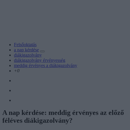
Felsőoktatás
a nap kérdése
diákigazolvány
diákigazolvány érvényesség
meddig érvényes a diákigazolvány
+0
A nap kérdése: meddig érvényes az előző
féléves diákigazolvány?