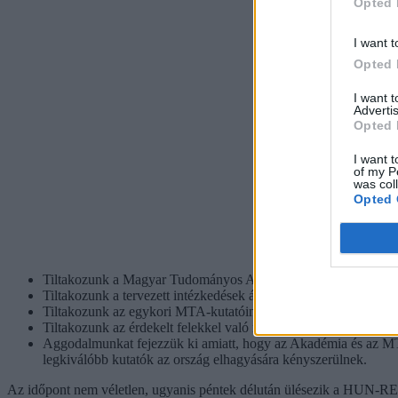
Opted 
I want t
Opted 
I want 
Advertis
Opted 
I want t
of my P
was col
Opted 
Tiltakozunk a Magyar Tudományos Akadémiától 2019-ben elszak
Tiltakozunk a tervezett intézkedések átgondolatlansága, a tulajd
Tiltakozunk az egykori MTA-kutatóintézetek kutatói, dolgozói 
Tiltakozunk az érdekelt felekkel való nyílt párbeszéd elmaradás
Aggodalmunkat fejezzük ki amiatt, hogy az Akadémia és az MTA 
legkiválóbb kutatók az ország elhagyására kényszerülnek.
Az időpont nem véletlen, ugyanis péntek délután ülésezik a HUN-REN i