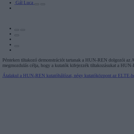
Gál Luca
Pénteken tiltakozó demonstrációt tartanak a HUN-REN dolgozói az Al
megmozdulás célja, hogy a kutatók kifejezzék tiltakozásukat a HUN-R
Átalakul a HUN-REN kutatóhálózat, négy kutatóközpont az ELTE-he