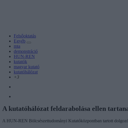
Felsőoktatás
Egyéb
mta
demonstráció
HUN-REN
kutatók
magyar kutató
kutatóhálózat
+3
A kutatóhálózat feldarabolása ellen tart
A HUN-REN Bölcsészettudományi Kutatóközpontban tartott dolgozói fór