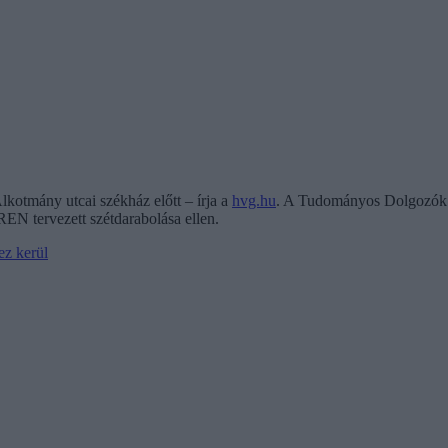
kotmány utcai székház előtt – írja a
hvg.hu
. A Tudományos Dolgozók 
EN tervezett szétdarabolása ellen.
z kerül