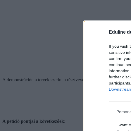
Eduline d
If you wish 
sensitive in
confirm you
continue se
information 
further disc
A demonstráción a tervek szerint a résztvevők átadják a tiltakozó p
participants
Downstream 
Persona
A petíció pontjai a következőek:
I want t