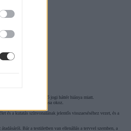
és hatásvizsgálat, a kellő jogi háttér hiánya miatt.
zati intézkedések elmaradása okoz.
 és a kutatás színvonalának jelentős visszaeséséhez vezet, és a
adásáról. Bár a testületben van ellenállás a tervvel szemben, a