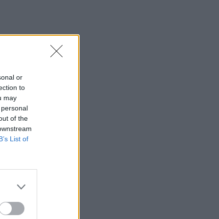
sonal or
ection to
ou may
 personal
out of the
 downstream
nek címeznek.
B’s List of