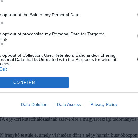
In
o opt-out of the Sale of my Personal Data.
In
to opt-out of processing my Personal Data for Targeted
ing.
In
o opt-out of Collection, Use, Retention, Sale, and/or Sharing
ersonal Data that Is Unrelated with the Purposes for which it
lected.
Out
CONFIRM
ított intézethálózat egységének megszüntetése miatt.
onjogi viszonyok tisztázatlansága, az átszervezést megalapozó koncepció 
Data Deletion
Data Access
Privacy Policy
létbizonytalanságának fenntartása miatt, amit a korábban ígért kormány
a miatt.
egykori kutatóhálózatának szétverése a magyarországi tudományos élet
rányító testülete, amely várhatóan dönt a négy humán kutatóközpont át