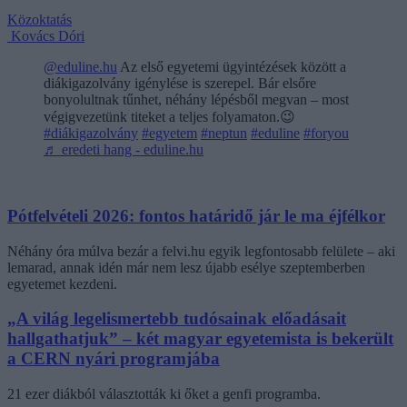
Közoktatás
Kovács Dóri
@eduline.hu
Az első egyetemi ügyintézések között a
diákigazolvány igénylése is szerepel. Bár elsőre
bonyolultnak tűnhet, néhány lépésből megvan – most
végigvezetünk titeket a teljes folyamaton.😉
#diákigazolvány
#egyetem
#neptun
#eduline
#foryou
♬ eredeti hang - eduline.hu
Pótfelvételi 2026: fontos határidő jár le ma éjfélkor
Néhány óra múlva bezár a felvi.hu egyik legfontosabb felülete – aki
lemarad, annak idén már nem lesz újabb esélye szeptemberben
egyetemet kezdeni.
„A világ legelismertebb tudósainak előadásait
hallgathatjuk” – két magyar egyetemista is bekerült
a CERN nyári programjába
21 ezer diákból választották ki őket a genfi programba.