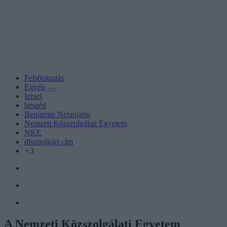
Felsőoktatás
Egyéb
Izrael
beszéd
Benjamin Netanjahu
Nemzeti Közszolgálati Egyetem
NKE
díszpolgári cím
+3
A Nemzeti Közszolgálati Egyetem