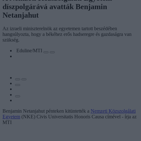
díszpolgárává avatták Benjamin
Netanjahut
Az izraeli miniszterelnök az egyetemen tartott beszédében
hangsúlyozta, hogy a békéhez erős hadseregre és gazdaságra van
szükség.
Eduline/MTI
Benjamin Netanjahut pénteken kitüntették a
Nemzeti Közszolgálati
Egyetem
(NKE) Civis Universitatis Honoris Causa címével - írja az
MTI