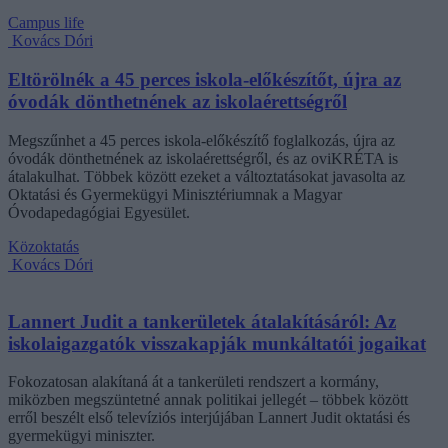
Campus life
Kovács Dóri
Eltörölnék a 45 perces iskola-előkészítőt, újra az
óvodák dönthetnének az iskolaérettségről
Megszűnhet a 45 perces iskola-előkészítő foglalkozás, újra az
óvodák dönthetnének az iskolaérettségről, és az oviKRÉTA is
átalakulhat. Többek között ezeket a változtatásokat javasolta az
Oktatási és Gyermekügyi Minisztériumnak a Magyar
Óvodapedagógiai Egyesület.
Közoktatás
Kovács Dóri
Lannert Judit a tankerületek átalakításáról: Az
iskolaigazgatók visszakapják munkáltatói jogaikat
Fokozatosan alakítaná át a tankerületi rendszert a kormány,
miközben megszüntetné annak politikai jellegét – többek között
erről beszélt első televíziós interjújában Lannert Judit oktatási és
gyermekügyi miniszter.