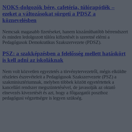
NOKS-dolgozók bére, cafetéria, túlórapótlék –
ezeket a változásokat sürgeti a PDSZ a
köznevelésben
Nemcsak magasabb fizetéseket, hanem kiszámíthatóbb bérrendszert
és minden ledolgozott túlóra kifizetését is szeretné elérni a
Pedagógusok Demokratikus Szakszervezete (PDSZ).
PSZ: a szakképzésben a felelősség mellett hatáskört
is kell adni az iskoláknak
Nem volt közvetlen egyeztetés a törvénytervezetről, mégis elküldte
részletes észrevételeit a Pedagógusok Szakszervezete (PSZ) a
szakminisztériumnak, melyben többek között egyetértettek a
kancellári rendszer megszüntetésével, de javasolják az oktató
elnevezés kivezetését és azt, hogy a főigazgatói poszthoz
pedagógusi végzettségre is legyen szükség.