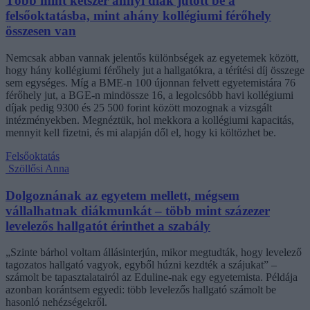
Több mint kétszer annyi diák jutott be a
felsőoktatásba, mint ahány kollégiumi férőhely
összesen van
Nemcsak abban vannak jelentős különbségek az egyetemek között,
hogy hány kollégiumi férőhely jut a hallgatókra, a térítési díj összege
sem egységes. Míg a BME-n 100 újonnan felvett egyetemistára 76
férőhely jut, a BGE-n mindössze 16, a legolcsóbb havi kollégiumi
díjak pedig 9300 és 25 500 forint között mozognak a vizsgált
intézményekben. Megnéztük, hol mekkora a kollégiumi kapacitás,
mennyit kell fizetni, és mi alapján dől el, hogy ki költözhet be.
Felsőoktatás
Szöllősi Anna
Dolgoznának az egyetem mellett, mégsem
vállalhatnak diákmunkát – több mint százezer
levelezős hallgatót érinthet a szabály
„Szinte bárhol voltam állásinterjún, mikor megtudták, hogy levelező
tagozatos hallgató vagyok, egyből húzni kezdték a szájukat” –
számolt be tapasztalatairól az Eduline-nak egy egyetemista. Példája
azonban korántsem egyedi: több levelezős hallgató számolt be
hasonló nehézségekről.