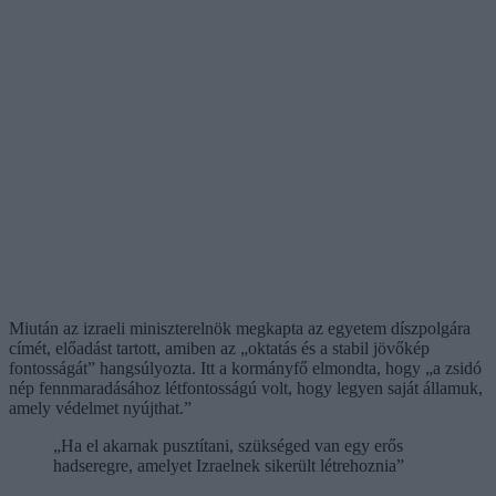
Miután az izraeli miniszterelnök megkapta az egyetem díszpolgára
címét, előadást tartott, amiben az „oktatás és a stabil jövőkép
fontosságát” hangsúlyozta. Itt a kormányfő elmondta, hogy „a zsidó
nép fennmaradásához létfontosságú volt, hogy legyen saját államuk,
amely védelmet nyújthat.”
„Ha el akarnak pusztítani, szükséged van egy erős
hadseregre, amelyet Izraelnek sikerült létrehoznia”