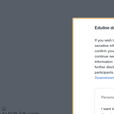
Eduline d
If you wish 
sensitive in
confirm you
continue se
information 
further disc
participants
Downstream 
Persona
I want t
Az ELTE ÁJK csapata