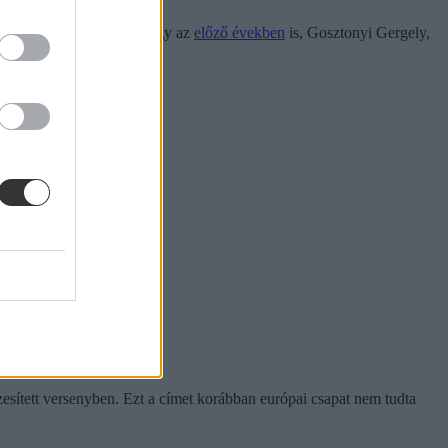
észítő oktató idén is, ahogy az
előző években
is, Gosztonyi Gergely,
Kovács Ábel Bulcsú).
zesített versenyben. Ezt a címet korábban európai csapat nem tudta