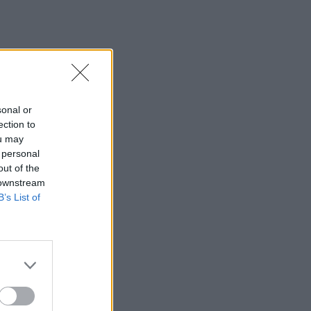
sonal or
ection to
ou may
 personal
out of the
 downstream
B’s List of