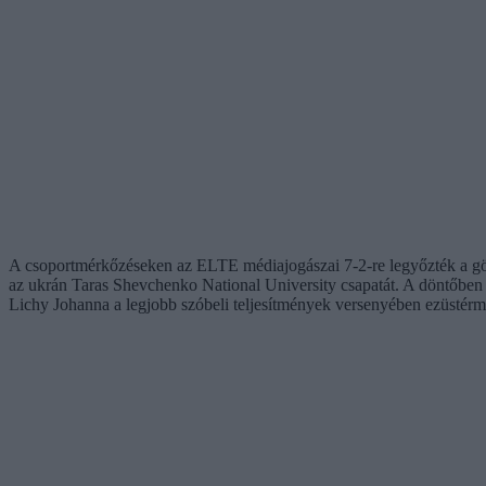
A csoportmérkőzéseken az ELTE médiajogászai 7-2-re legyőzték a görö
az ukrán Taras Shevchenko National University csapatát. A döntőben az
Lichy Johanna a legjobb szóbeli teljesítmények versenyében ezüstérme