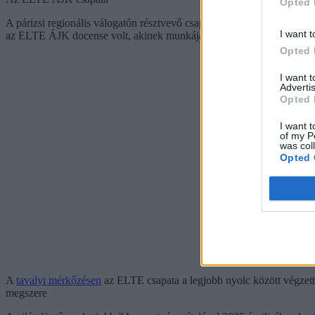
Opted 
A párizsi regionális válogatón résztvevő csapat tagjai: Fekete Martin
I want t
az ELTE ÁJK docense volt, akinek munkáját nagy mértékben segítetté
Opted 
I want 
Advertis
Opted 
I want t
of my P
was col
Opted 
A
tavalyi mérkőzésen
az ELTE csapata a legjobb nyolc között végzett O
megszere