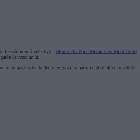
i perbeszédmondó versenyt, a
Monroe E. Price Media Law Moot Court
atón át vezet az út.
 érvekre támaszkodva kellett meggyőzni a három tagból álló nemzetközi