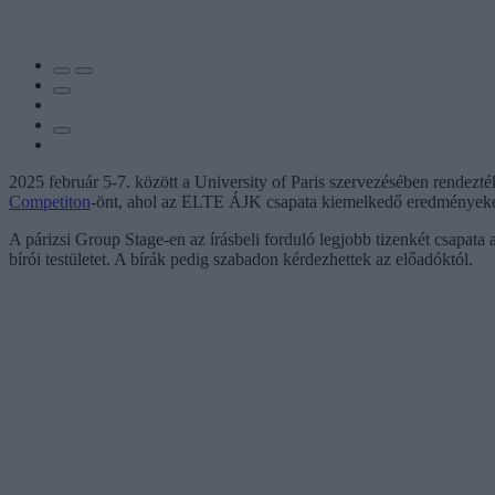
2025 február 5-7. között a University of Paris szervezésében rendez
Competiton
-önt, ahol az ELTE ÁJK csapata kiemelkedő eredményeket é
A párizsi Group Stage-en az írásbeli forduló legjobb tizenkét csapat
bírói testületet. A bírák pedig szabadon kérdezhettek az előadóktól.