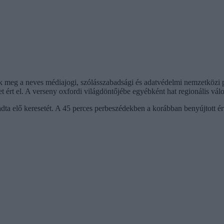
ték meg a neves médiajogi, szólásszabadsági és adatvédelmi nemzetköz
rt el. A verseny oxfordi világdöntőjébe egyébként hat regionális válog
a adta elő keresetét. A 45 perces perbeszédekben a korábban benyújtott