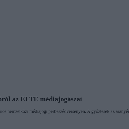
óról az ELTE médiajogászai
ce nemzetközi médiajogi perbeszédversenyen. A győztesek az aranyérem