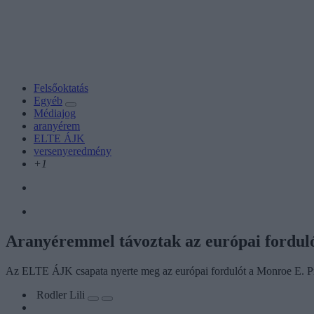
Felsőoktatás
Egyéb
Médiajog
aranyérem
ELTE ÁJK
versenyeredmény
+1
Aranyéremmel távoztak az európai fordul
Az ELTE ÁJK csapata nyerte meg az európai fordulót a Monroe E. Pri
Rodler Lili