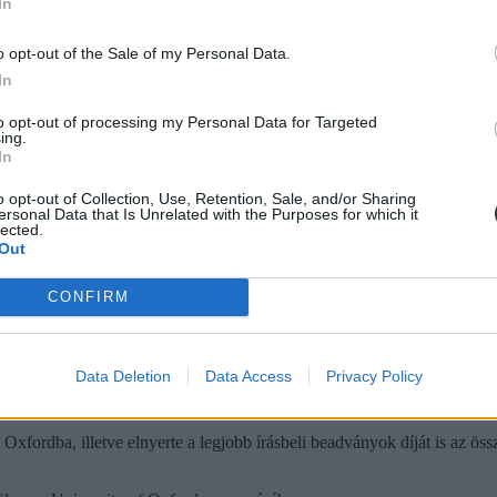
In
, Gondos Jázmin, Lichy Johanna, Ruszkai Szonja, Szentesi Eszter. A felk
o opt-out of the Sale of my Personal Data.
k korábbi csapattagok (Bálint János, Darcsi Barbara, Góth Mária és 
In
to opt-out of processing my Personal Data for Targeted
ing.
In
o opt-out of Collection, Use, Retention, Sale, and/or Sharing
ersonal Data that Is Unrelated with the Purposes for which it
lected.
Out
CONFIRM
Data Deletion
Data Access
Privacy Policy
xfordba, illetve elnyerte a legjobb írásbeli beadványok díját is az öss