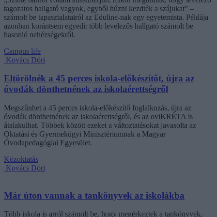
tagozatos hallgató vagyok, egyből húzni kezdték a szájukat” –
számolt be tapasztalatairól az Eduline-nak egy egyetemista. Példája
azonban korántsem egyedi: több levelezős hallgató számolt be
hasonló nehézségekről.
Campus life
Kovács Dóri
Eltörölnék a 45 perces iskola-előkészítőt, újra az
óvodák dönthetnének az iskolaérettségről
Megszűnhet a 45 perces iskola-előkészítő foglalkozás, újra az
óvodák dönthetnének az iskolaérettségről, és az oviKRÉTA is
átalakulhat. Többek között ezeket a változtatásokat javasolta az
Oktatási és Gyermekügyi Minisztériumnak a Magyar
Óvodapedagógiai Egyesület.
Közoktatás
Kovács Dóri
Már úton vannak a tankönyvek az iskolákba
Több iskola is arról számolt be, hogy megérkeztek a tankönyvek,