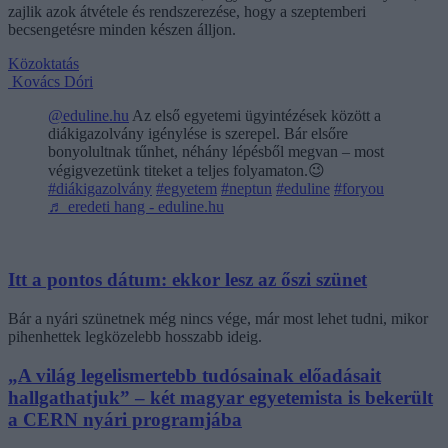
zajlik azok átvétele és rendszerezése, hogy a szeptemberi
becsengetésre minden készen álljon.
Közoktatás
Kovács Dóri
@eduline.hu
Az első egyetemi ügyintézések között a
diákigazolvány igénylése is szerepel. Bár elsőre
bonyolultnak tűnhet, néhány lépésből megvan – most
végigvezetünk titeket a teljes folyamaton.😉
#diákigazolvány
#egyetem
#neptun
#eduline
#foryou
♬ eredeti hang - eduline.hu
Itt a pontos dátum: ekkor lesz az őszi szünet
Bár a nyári szünetnek még nincs vége, már most lehet tudni, mikor
pihenhettek legközelebb hosszabb ideig.
„A világ legelismertebb tudósainak előadásait
hallgathatjuk” – két magyar egyetemista is bekerült
a CERN nyári programjába