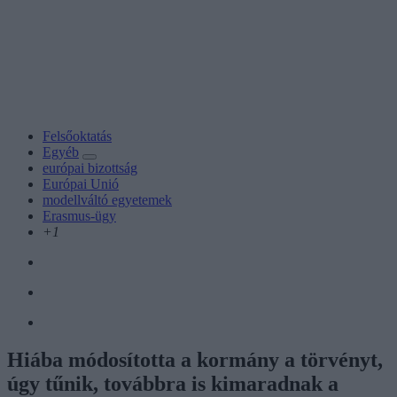
Felsőoktatás
Egyéb
európai bizottság
Európai Unió
modellváltó egyetemek
Erasmus-ügy
+1
Hiába módosította a kormány a törvényt,
úgy tűnik, továbbra is kimaradnak a