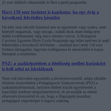
21 ezer diákból választották ki őket a genfi programba.
Havi 150 ezer forintot is kaphatsz, ha egy évig a
következő felvételire készülsz
Ha idén nem sikerült bejutnod arra az egyetemre vagy szakra, amit
kinéztél magadnak, vagy anyagi, családi okok miatt eddig nem
tudtál továbbtanulni, még nincs minden veszve. A Budapesti
Corvinus Egyetem Illyés Gyula Programja egy teljes tanéven át segít
felkészülni a következő felvételire – ráadásul havi nettó 150 ezer
forintos támogatást, ingyenes kollégiumot és mentorálást is kapsz.
Mutatjuk a részleteket.
PSZ: a szakképzésben a felelősség mellett hatáskört
is kell adni az iskoláknak
Nem volt közvetlen egyeztetés a törvénytervezetről, mégis elküldte
részletes észrevételeit a Pedagógusok Szakszervezete (PSZ) a
szakminisztériumnak, melyben többek között egyetértettek a
kancellári rendszer megszüntetésével, de javasolják az oktató
elnevezés kivezetését és azt, hogy a főigazgatói poszthoz
pedagógusi végzettségre is legyen szükség.