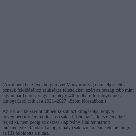
(Arról nem beszélve, hogy mivel Magyarország nem teljesítette a
pénzek feloldásához szükséges feltételeket, ezért az ország több mint
egymilliárd eurós, vagyis mintegy 400 milliárd forintnyi uniós
támogatástól esik el a 2021–2027 közötti időszakban.)
Az EB a cikk szerint többek között azt kifogásolja, hogy a
novemberi törvénymódosítás csak a felsőoktatási intézményekre
terjed ki, nem pedig az összes alapítvány által fenntartott
intézményre. Ráadásul a jogszabály csak azután lépne életbe, hogy
az EB feloldotta a tiltást.