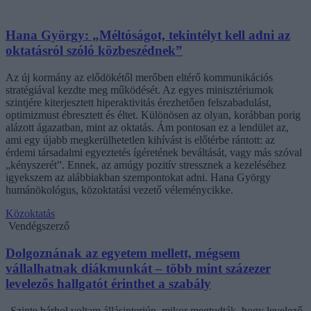
Hana György: „Méltóságot, tekintélyt kell adni az
oktatásról szóló közbeszédnek”
Az új kormány az elődökétől merőben eltérő kommunikációs
stratégiával kezdte meg működését. Az egyes minisztériumok
szintjére kiterjesztett hiperaktivitás érezhetően felszabadulást,
optimizmust ébresztett és éltet. Különösen az olyan, korábban porig
alázott ágazatban, mint az oktatás. Ám pontosan ez a lendület az,
ami egy újabb megkerülhetetlen kihívást is előtérbe rántott: az
érdemi társadalmi egyeztetés ígéretének beváltását, vagy más szóval
„kényszerét”. Ennek, az amúgy pozitív stressznek a kezeléséhez
igyekszem az alábbiakban szempontokat adni. Hana György
humánökológus, közoktatási vezető véleménycikke.
Közoktatás
Vendégszerző
Dolgoznának az egyetem mellett, mégsem
vállalhatnak diákmunkát – több mint százezer
levelezős hallgatót érinthet a szabály
„Szinte bárhol voltam állásinterjún, mikor megtudták, hogy levelező