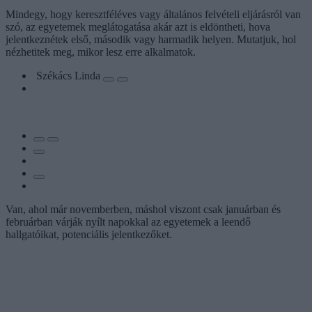
Mindegy, hogy keresztféléves vagy általános felvételi eljárásról van
szó, az egyetemek meglátogatása akár azt is eldöntheti, hova
jelentkeznétek első, második vagy harmadik helyen. Mutatjuk, hol
nézhetitek meg, mikor lesz erre alkalmatok.
Székács Linda
Van, ahol már novemberben, máshol viszont csak januárban és
februárban várják nyílt napokkal az egyetemek a leendő
hallgatóikat, potenciális jelentkezőket.