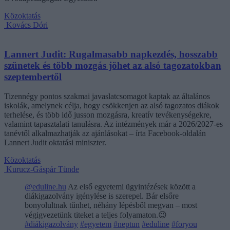
Közoktatás
Kovács Dóri
Lannert Judit: Rugalmasabb napkezdés, hosszabb
szünetek és több mozgás jöhet az alsó tagozatokban
szeptembertől
Tizennégy pontos szakmai javaslatcsomagot kaptak az általános
iskolák, amelynek célja, hogy csökkenjen az alsó tagozatos diákok
terhelése, és több idő jusson mozgásra, kreatív tevékenységekre,
valamint tapasztalati tanulásra. Az intézmények már a 2026/2027-es
tanévtől alkalmazhatják az ajánlásokat – írta Facebook-oldalán
Lannert Judit oktatási miniszter.
Közoktatás
Kurucz-Gáspár Tünde
@eduline.hu
Az első egyetemi ügyintézések között a
diákigazolvány igénylése is szerepel. Bár elsőre
bonyolultnak tűnhet, néhány lépésből megvan – most
végigvezetünk titeket a teljes folyamaton.😉
#diákigazolvány
#egyetem
#neptun
#eduline
#foryou