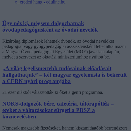
♬ eredeti hang - eduline.hu
Úgy néz ki, mégsem dolgozhatnak
óvodapedagógusként az óvodai nevelők
Kizárólag diplomások lehetnek óvónők, az óvodai nevelőket
pedagógiai vagy gyógypedagógiai asszisztensként lehet alkalmazni
a Magyar Óvodapedagógiai Egyesület (MOE) javaslata alapján,
melyet a szervezet az oktatási minisztériumhoz nyújtott be.
„A világ legelismertebb tudósainak előadásait
hallgathatjuk” – két magyar egyetemista is bekerült
a CERN nyári programjába
21 ezer diákból választották ki őket a genfi programba.
NOKS-dolgozók bére, cafetéria, túlórapótlék –
ezeket a változásokat sürgeti a PDSZ a
köznevelésben
Nemcsak magasabb fizetéseket, hanem kiszámíthatóbb bérrendszert