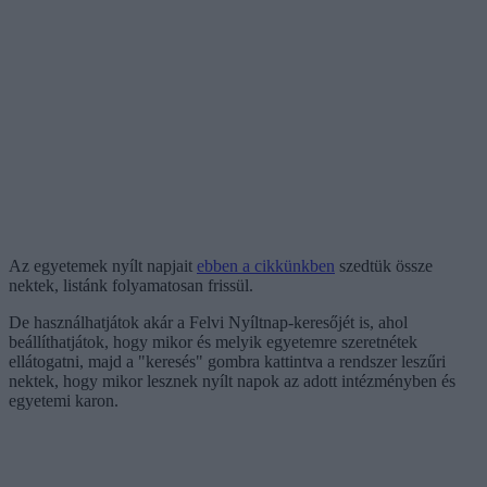
Az egyetemek nyílt napjait
ebben a cikkünkben
szedtük össze
nektek, listánk folyamatosan frissül.
De használhatjátok akár a Felvi Nyíltnap-keresőjét is, ahol
beállíthatjátok, hogy mikor és melyik egyetemre szeretnétek
ellátogatni, majd a "keresés" gombra kattintva a rendszer leszűri
nektek, hogy mikor lesznek nyílt napok az adott intézményben és
egyetemi karon.