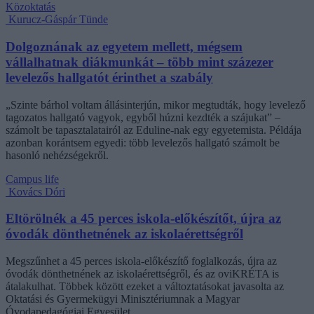
Közoktatás
Kurucz-Gáspár Tünde
Dolgoznának az egyetem mellett, mégsem
vállalhatnak diákmunkát – több mint százezer
levelezős hallgatót érinthet a szabály
„Szinte bárhol voltam állásinterjún, mikor megtudták, hogy levelező
tagozatos hallgató vagyok, egyből húzni kezdték a szájukat” –
számolt be tapasztalatairól az Eduline-nak egy egyetemista. Példája
azonban korántsem egyedi: több levelezős hallgató számolt be
hasonló nehézségekről.
Campus life
Kovács Dóri
Eltörölnék a 45 perces iskola-előkészítőt, újra az
óvodák dönthetnének az iskolaérettségről
Megszűnhet a 45 perces iskola-előkészítő foglalkozás, újra az
óvodák dönthetnének az iskolaérettségről, és az oviKRÉTA is
átalakulhat. Többek között ezeket a változtatásokat javasolta az
Oktatási és Gyermekügyi Minisztériumnak a Magyar
Óvodapedagógiai Egyesület.