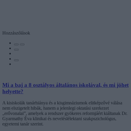
Hozzászólások
Mi a baj a 8 osztályos általános iskolával, és mi jöhet
helyette?
A kisiskolák tanárhiánya és a kisgimnáziumok elitképzővé válása
nem elszigetelt hibák, hanem a jelenlegi oktatási szerkezet
„erővonalai”, amelyek a rendszer gyökeres reformjáért kiáltanak Dr.
Gyarmathy Éva klinikai és neveléslélektani szakpszichológus,
egyetemi tanár szerint.