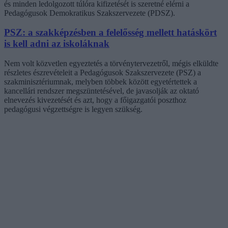
és minden ledolgozott túlóra kifizetését is szeretné elérni a
Pedagógusok Demokratikus Szakszervezete (PDSZ).
PSZ: a szakképzésben a felelősség mellett hatáskört
is kell adni az iskoláknak
Nem volt közvetlen egyeztetés a törvénytervezetről, mégis elküldte
részletes észrevételeit a Pedagógusok Szakszervezete (PSZ) a
szakminisztériumnak, melyben többek között egyetértettek a
kancellári rendszer megszüntetésével, de javasolják az oktató
elnevezés kivezetését és azt, hogy a főigazgatói poszthoz
pedagógusi végzettségre is legyen szükség.