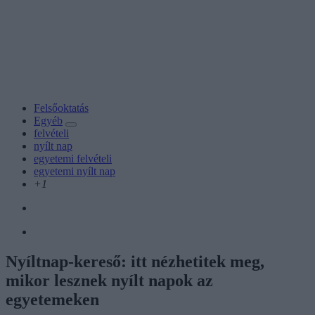
Felsőoktatás
Egyéb
felvételi
nyílt nap
egyetemi felvételi
egyetemi nyílt nap
+1
Nyíltnap-kereső: itt nézhetitek meg,
mikor lesznek nyílt napok az
egyetemeken