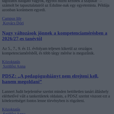
tagozatos hallgató vagyok, egyből húzni kezdték a szájukat” –
számolt be tapasztalatairól az Eduline-nak egy egyetemista. Példája
azonban korántsem egyedi.
Campus life
Kovács Dóri
Nagy változások jönnek a kompetenciamérésben a
2026/27-es tanévtől
Az 5., 7., 9. és 11. évfolyam teljesen kikerül az országos
kompetenciamérésből, és több tárgy mérése is megszűnik.
Közoktatás
Szöllősi Anna
PDSZ: „A pedagógushiányt nem elrejteni kell,
hanem megoldani”
Lannert Judit bejelentése szerint minden betöltetlen tanári álláshely
elérhetővé vált a tankerületek oldalain, a PDSZ szerint viszont ezt a
kötelezettséget fontos lenne törvényben is rögzíteni.
Közoktatás
Szöllősi Anna