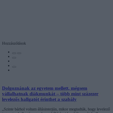
Hozzászólások
Dolgoznának az egyetem mellett, mégsem
vállalhatnak diákmunkát – több mint százezer
levelezős hallgatót érinthet a szabály
„Szinte bárhol voltam állásinterjún, mikor megtudták, hogy levelező