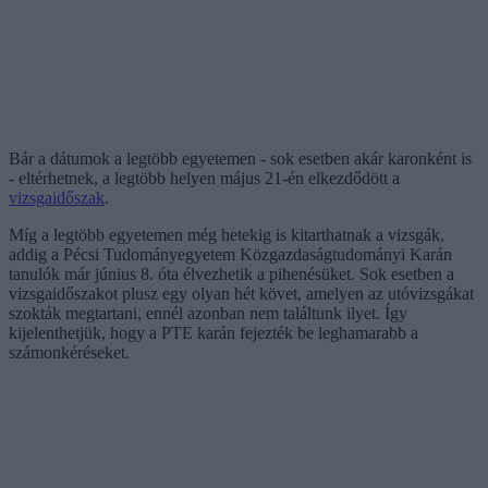
Bár a dátumok a legtöbb egyetemen - sok esetben akár karonként is
- eltérhetnek, a legtöbb helyen május 21-én elkezdődött a
vizsgaidőszak
.
Míg a legtöbb egyetemen még hetekig is kitarthatnak a vizsgák,
addig a Pécsi Tudományegyetem Közgazdaságtudományi Karán
tanulók már június 8. óta élvezhetik a pihenésüket. Sok esetben a
vizsgaidőszakot plusz egy olyan hét követ, amelyen az utóvizsgákat
szokták megtartani, ennél azonban nem találtunk ilyet. Így
kijelenthetjük, hogy a PTE karán fejezték be leghamarabb a
számonkéréseket.