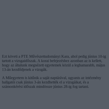
Ezt követi a PTE Művészettudományi Kara, ahol pedig június 10-ig
tartott a vizsgaidőszak. A korai befejezéshez azonban az is kellett,
hogy az általunk megnézett egyetemek közül a leghamarabb, május
13-án kezdődjenek a vizsgák.
A Műegyetem is kitűnik a saját naptárával, ugyanis az intézmény
hallgatói csak június 3-án kezdhették el a vizsgáikat, és a
számonkérési időszak mindössze június 28-ig fog tartani.