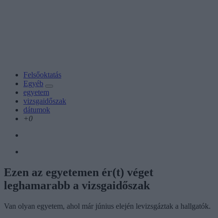
Felsőoktatás
Egyéb
egyetem
vizsgaidőszak
dátumok
+0
Ezen az egyetemen ér(t) véget
leghamarabb a vizsgaidőszak
Van olyan egyetem, ahol már június elején levizsgáztak a hallgatók.