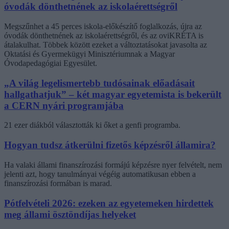
óvodák dönthetnének az iskolaérettségről
Megszűnhet a 45 perces iskola-előkészítő foglalkozás, újra az
óvodák dönthetnének az iskolaérettségről, és az oviKRÉTA is
átalakulhat. Többek között ezeket a változtatásokat javasolta az
Oktatási és Gyermekügyi Minisztériumnak a Magyar
Óvodapedagógiai Egyesület.
„A világ legelismertebb tudósainak előadásait
hallgathatjuk” – két magyar egyetemista is bekerült
a CERN nyári programjába
21 ezer diákból választották ki őket a genfi programba.
Hogyan tudsz átkerülni fizetős képzésről államira?
Ha valaki állami finanszírozási formájú képzésre nyer felvételt, nem
jelenti azt, hogy tanulmányai végéig automatikusan ebben a
finanszírozási formában is marad.
Pótfelvételi 2026: ezeken az egyetemeken hirdettek
meg állami ösztöndíjas helyeket