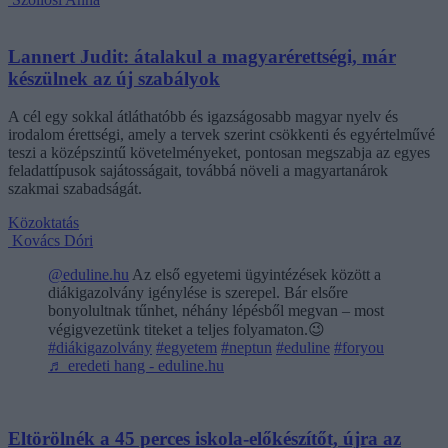
Lannert Judit: átalakul a magyarérettségi, már
készülnek az új szabályok
A cél egy sokkal átláthatóbb és igazságosabb magyar nyelv és
irodalom érettségi, amely a tervek szerint csökkenti és egyértelművé
teszi a középszintű követelményeket, pontosan megszabja az egyes
feladattípusok sajátosságait, továbbá növeli a magyartanárok
szakmai szabadságát.
Közoktatás
Kovács Dóri
@eduline.hu
Az első egyetemi ügyintézések között a
diákigazolvány igénylése is szerepel. Bár elsőre
bonyolultnak tűnhet, néhány lépésből megvan – most
végigvezetünk titeket a teljes folyamaton.😉
#diákigazolvány
#egyetem
#neptun
#eduline
#foryou
♬ eredeti hang - eduline.hu
Eltörölnék a 45 perces iskola-előkészítőt, újra az