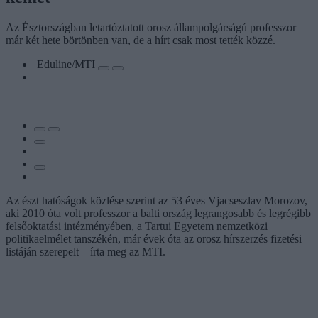
Az Észtországban letartóztatott orosz állampolgárságú professzor
már két hete börtönben van, de a hírt csak most tették közzé.
Eduline/MTI
Az észt hatóságok közlése szerint az 53 éves
Vjacseszlav
Morozov,
aki 2010 óta volt professzor a balti ország legrangosabb és legrégibb
felsőoktatási intézményében, a Tartui Egyetem nemzetközi
politikaelmélet tanszékén, már évek óta az orosz hírszerzés fizetési
listáján szerepelt – írta meg az MTI.