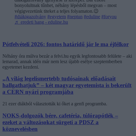
bonyolultnak tűnhet, néhány lépésből megvan – most
végigvezetünk titeket a teljes folyamaton.😉
#diákigazolvány
#egyetem
#neptun
#eduline
#foryou
♬ eredeti hang - eduline.hu
Pótfelvételi 2026: fontos határidő jár le ma éjfélkor
Néhány óra múlva bezár a felvi.hu egyik legfontosabb felülete – aki
lemarad, annak idén már nem lesz újabb esélye szeptemberben
egyetemet kezdeni.
„A világ legelismertebb tudósainak előadásait
hallgathatjuk” – két magyar egyetemista is bekerült
a CERN nyári programjába
21 ezer diákból választották ki őket a genfi programba.
NOKS-dolgozók bére, cafetéria, túlórapótlék –
ezeket a változásokat sürgeti a PDSZ a
köznevelésben