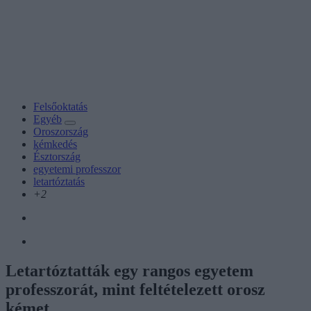
Felsőoktatás
Egyéb
Oroszország
kémkedés
Észtország
egyetemi professzor
letartóztatás
+2
Letartóztatták egy rangos egyetem
professzorát, mint feltételezett orosz
kémet