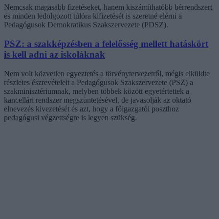
Nemcsak magasabb fizetéseket, hanem kiszámíthatóbb bérrendszert
és minden ledolgozott túlóra kifizetését is szeretné elérni a
Pedagógusok Demokratikus Szakszervezete (PDSZ).
PSZ: a szakképzésben a felelősség mellett hatáskört
is kell adni az iskoláknak
Nem volt közvetlen egyeztetés a törvénytervezetről, mégis elküldte
részletes észrevételeit a Pedagógusok Szakszervezete (PSZ) a
szakminisztériumnak, melyben többek között egyetértettek a
kancellári rendszer megszüntetésével, de javasolják az oktató
elnevezés kivezetését és azt, hogy a főigazgatói poszthoz
pedagógusi végzettségre is legyen szükség.