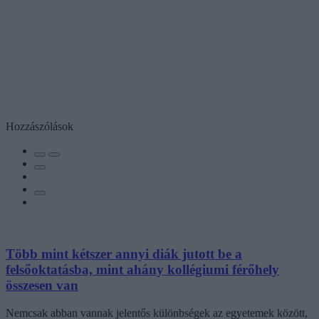
Hozzászólások
Több mint kétszer annyi diák jutott be a
felsőoktatásba, mint ahány kollégiumi férőhely
összesen van
Nemcsak abban vannak jelentős különbségek az egyetemek között,