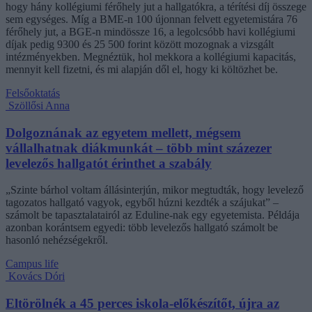
hogy hány kollégiumi férőhely jut a hallgatókra, a térítési díj összege
sem egységes. Míg a BME-n 100 újonnan felvett egyetemistára 76
férőhely jut, a BGE-n mindössze 16, a legolcsóbb havi kollégiumi
díjak pedig 9300 és 25 500 forint között mozognak a vizsgált
intézményekben. Megnéztük, hol mekkora a kollégiumi kapacitás,
mennyit kell fizetni, és mi alapján dől el, hogy ki költözhet be.
Felsőoktatás
Szöllősi Anna
Dolgoznának az egyetem mellett, mégsem
vállalhatnak diákmunkát – több mint százezer
levelezős hallgatót érinthet a szabály
„Szinte bárhol voltam állásinterjún, mikor megtudták, hogy levelező
tagozatos hallgató vagyok, egyből húzni kezdték a szájukat” –
számolt be tapasztalatairól az Eduline-nak egy egyetemista. Példája
azonban korántsem egyedi: több levelezős hallgató számolt be
hasonló nehézségekről.
Campus life
Kovács Dóri
Eltörölnék a 45 perces iskola-előkészítőt, újra az