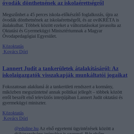
óvodák dönthetnének az iskolaérettségről
Megszűnhet a 45 perces iskola-előkészítő foglalkozás, újra az
óvodák dönthetnének az iskolaérettségről, és az oviKRÉTA is
átalakulhat. Többek között ezeket a változtatásokat javasolta az
Oktatási és Gyermekügyi Minisztériumnak a Magyar
Óvodapedagógiai Egyesület.
Közoktatás
Kovács Dóri
Lannert Judit a tankerületek átalakításáról: Az
iskolaigazgatók visszakapják munkáltatói jogaikat
Fokozatosan alakítaná át a tankerületi rendszert a kormány,
miközben megszüntetné annak politikai jellegét – többek között
erről beszélt első televíziós interjújában Lannert Judit oktatási és
gyermekügyi miniszter.
Közoktatás
Kovács Dóri
@eduline.hu
Az első egyetemi ügyintézések között a
diákigazolvány igénylése is szerepel. Bár elsőre