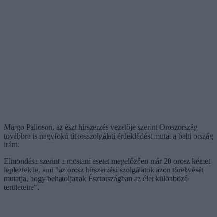
Margo Palloson, az észt hírszerzés vezetője szerint Oroszország
továbbra is nagyfokú titkosszolgálati érdeklődést mutat a balti ország
iránt.
Elmondása szerint a mostani esetet megelőzően már 20 orosz kémet
lepleztek le, ami "az orosz hírszerzési szolgálatok azon törekvését
mutatja, hogy behatoljanak Észtországban az élet különböző
területeire".