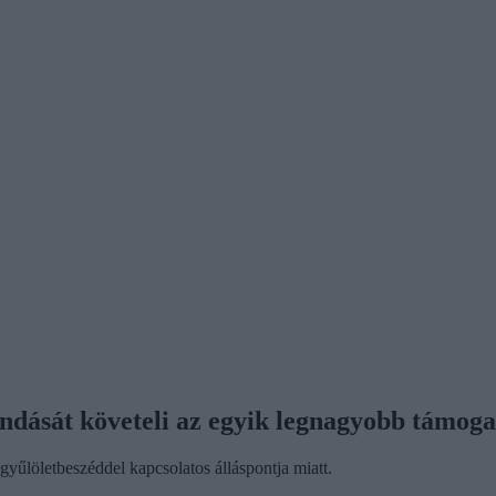
dását követeli az egyik legnagyobb támoga
gyűlöletbeszéddel kapcsolatos álláspontja miatt.