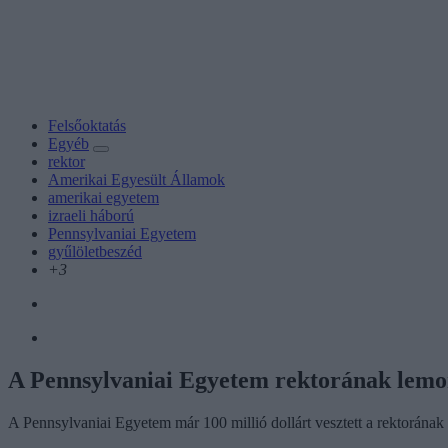
Felsőoktatás
Egyéb
rektor
Amerikai Egyesült Államok
amerikai egyetem
izraeli háború
Pennsylvaniai Egyetem
gyűlöletbeszéd
+3
A Pennsylvaniai Egyetem rektorának lemon
A Pennsylvaniai Egyetem már 100 millió dollárt vesztett a rektorának 