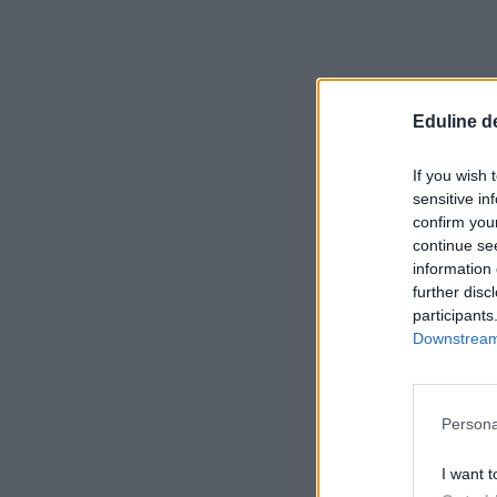
Eduline d
If you wish 
sensitive in
confirm you
continue se
information 
further disc
participants
Downstream 
Persona
I want t