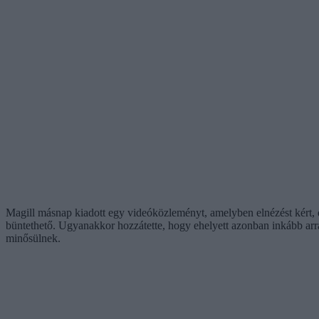
Magill másnap kiadott egy videóközleményt, amelyben elnézést kért, d
büntethető. Ugyanakkor hozzátette, hogy ehelyett azonban inkább arra k
minősülnek.