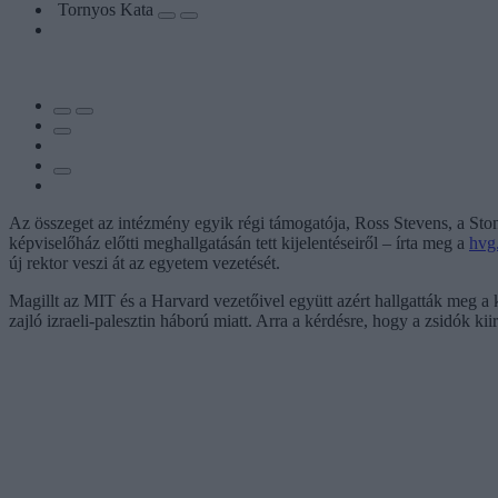
Tornyos Kata
Az összeget az intézmény egyik régi támogatója, Ross Stevens, a Sto
képviselőház előtti meghallgatásán tett kijelentéseiről – írta meg a
hvg
új rektor veszi át az egyetem vezetését.
Magillt az MIT és a Harvard vezetőivel együtt azért hallgatták meg a
zajló izraeli-palesztin háború miatt. Arra a kérdésre, hogy a zsidók ki