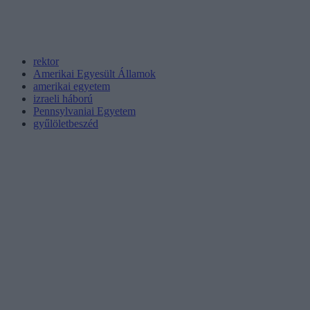
rektor
Amerikai Egyesült Államok
amerikai egyetem
izraeli háború
Pennsylvaniai Egyetem
gyűlöletbeszéd