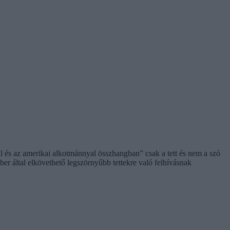
al és az amerikai alkotmánnyal összhangban” csak a tett és nem a szó
ber által elkövethető legszörnyűbb tettekre való felhívásnak