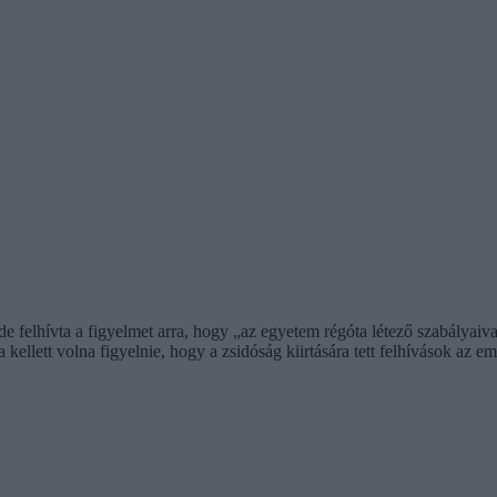
e felhívta a figyelmet arra, hogy „az egyetem régóta létező szabályaiv
ellett volna figyelnie, hogy a zsidóság kiirtására tett felhívások az em