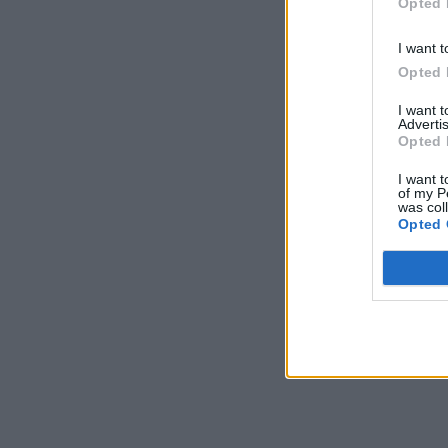
Opted 
I want t
Opted 
I want 
Advertis
Opted 
I want t
of my P
was col
Opted 