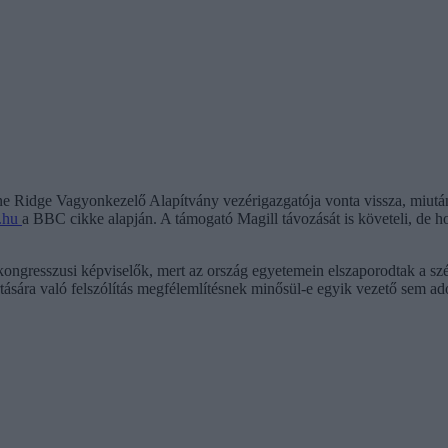
ne Ridge Vagyonkezelő Alapítvány vezérigazgatója vonta vissza, miután
.hu
a BBC cikke alapján.
A támogató Magill távozását is követeli, de h
 kongresszusi képviselők, mert az ország egyetemein elszaporodtak a szé
irtására való felszólítás megfélemlítésnek minősül-e egyik vezető sem ad