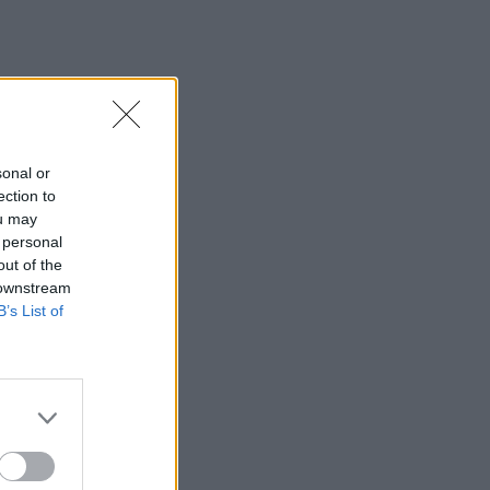
sonal or
ection to
ou may
 personal
out of the
 downstream
B’s List of