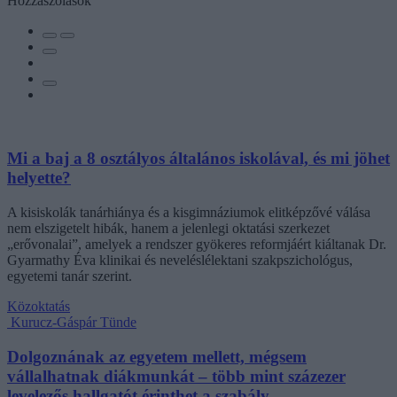
Hozzászólások
Mi a baj a 8 osztályos általános iskolával, és mi jöhet
helyette?
A kisiskolák tanárhiánya és a kisgimnáziumok elitképzővé válása
nem elszigetelt hibák, hanem a jelenlegi oktatási szerkezet
„erővonalai”, amelyek a rendszer gyökeres reformjáért kiáltanak Dr.
Gyarmathy Éva klinikai és neveléslélektani szakpszichológus,
egyetemi tanár szerint.
Közoktatás
Kurucz-Gáspár Tünde
Dolgoznának az egyetem mellett, mégsem
vállalhatnak diákmunkát – több mint százezer
levelezős hallgatót érinthet a szabály