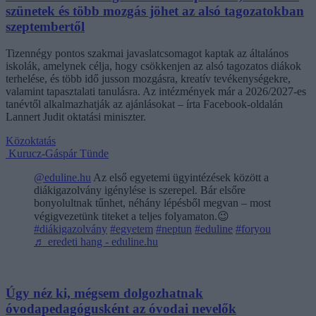
szünetek és több mozgás jöhet az alsó tagozatokban
szeptembertől
Tizennégy pontos szakmai javaslatcsomagot kaptak az általános
iskolák, amelynek célja, hogy csökkenjen az alsó tagozatos diákok
terhelése, és több idő jusson mozgásra, kreatív tevékenységekre,
valamint tapasztalati tanulásra. Az intézmények már a 2026/2027-es
tanévtől alkalmazhatják az ajánlásokat – írta Facebook-oldalán
Lannert Judit oktatási miniszter.
Közoktatás
Kurucz-Gáspár Tünde
@eduline.hu
Az első egyetemi ügyintézések között a
diákigazolvány igénylése is szerepel. Bár elsőre
bonyolultnak tűnhet, néhány lépésből megvan – most
végigvezetünk titeket a teljes folyamaton.😉
#diákigazolvány
#egyetem
#neptun
#eduline
#foryou
♬ eredeti hang - eduline.hu
Úgy néz ki, mégsem dolgozhatnak
óvodapedagógusként az óvodai nevelők