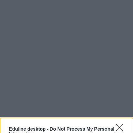
höok
Hallgatói Önkormányzatok Országos Konferenciája
Eduline desktop -
Do Not Process My Personal
kollégiumi díjak