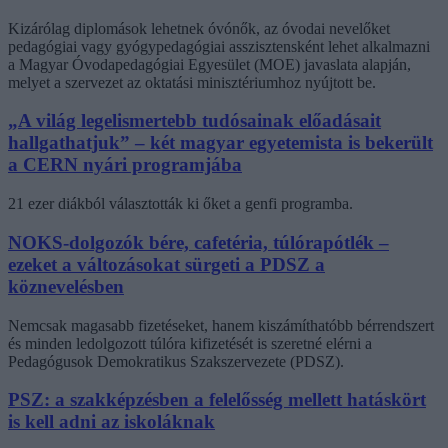
Kizárólag diplomások lehetnek óvónők, az óvodai nevelőket
pedagógiai vagy gyógypedagógiai asszisztensként lehet alkalmazni
a Magyar Óvodapedagógiai Egyesület (MOE) javaslata alapján,
melyet a szervezet az oktatási minisztériumhoz nyújtott be.
„A világ legelismertebb tudósainak előadásait
hallgathatjuk” – két magyar egyetemista is bekerült
a CERN nyári programjába
21 ezer diákból választották ki őket a genfi programba.
NOKS-dolgozók bére, cafetéria, túlórapótlék –
ezeket a változásokat sürgeti a PDSZ a
köznevelésben
Nemcsak magasabb fizetéseket, hanem kiszámíthatóbb bérrendszert
és minden ledolgozott túlóra kifizetését is szeretné elérni a
Pedagógusok Demokratikus Szakszervezete (PDSZ).
PSZ: a szakképzésben a felelősség mellett hatáskört
is kell adni az iskoláknak