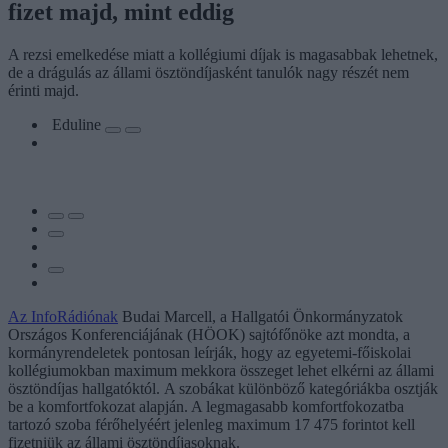
fizet majd, mint eddig
A rezsi emelkedése miatt a kollégiumi díjak is magasabbak lehetnek,
de a drágulás az állami ösztöndíjasként tanulók nagy részét nem
érinti majd.
Eduline
Az InfoRádiónak
Budai Marcell, a Hallgatói Önkormányzatok
Országos Konferenciájának (HÖOK) sajtófőnöke azt mondta, a
kormányrendeletek pontosan leírják, hogy az egyetemi-főiskolai
kollégiumokban maximum mekkora összeget lehet elkérni az állami
ösztöndíjas hallgatóktól. A szobákat különböző kategóriákba osztják
be a komfortfokozat alapján. A legmagasabb komfortfokozatba
tartozó szoba férőhelyéért jelenleg maximum 17 475 forintot kell
fizetniük az állami ösztöndíjasoknak.