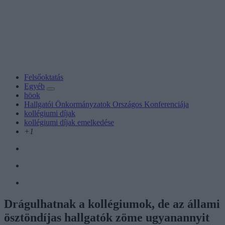
Felsőoktatás
Egyéb
höok
Hallgatói Önkormányzatok Országos Konferenciája
kollégiumi díjak
kollégiumi díjak emelkedése
+1
Drágulhatnak a kollégiumok, de az állami
ösztöndíjas hallgatók zöme ugyanannyit