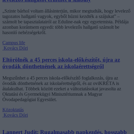
„Szinte bárhol voltam állásinterjún, mikor megtudták, hogy levelező
tagozatos hallgató vagyok, egyből húzni kezdték a szájukat” –
számolt be tapasztalatairól az Eduline-nak egy egyetemista. Példája
azonban korántsem egyedi: több levelezős hallgató számolt be
hasonló nehézségekről.
Campus life
Kovács Dóri
Eltörölnék a 45 perces iskola-előkészítőt, újra az
óvodák dönthetnének az iskolaérettségről
Megszűnhet a 45 perces iskola-előkészítő foglalkozás, újra az
óvodák dönthetnének az iskolaérettségről, és az oviKRÉTA is
átalakulhat. Többek között ezeket a változtatásokat javasolta az
Oktatási és Gyermekügyi Minisztériumnak a Magyar
Óvodapedagógiai Egyesület.
Közoktatás
Kovács Dóri
Lannert Judit: Rugalmasabb napkezdés, hosszabb