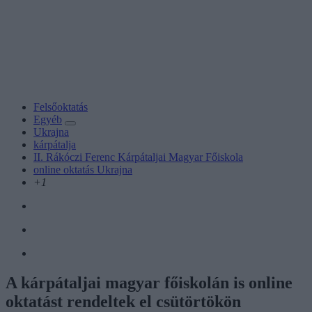
Felsőoktatás
Egyéb
Ukrajna
kárpátalja
II. Rákóczi Ferenc Kárpátaljai Magyar Főiskola
online oktatás Ukrajna
+1
A kárpátaljai magyar főiskolán is online
oktatást rendeltek el csütörtökön