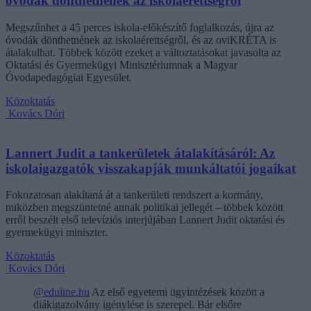
óvodák dönthetnének az iskolaérettségről
Megszűnhet a 45 perces iskola-előkészítő foglalkozás, újra az
óvodák dönthetnének az iskolaérettségről, és az oviKRÉTA is
átalakulhat. Többek között ezeket a változtatásokat javasolta az
Oktatási és Gyermekügyi Minisztériumnak a Magyar
Óvodapedagógiai Egyesület.
Közoktatás
Kovács Dóri
Lannert Judit a tankerületek átalakításáról: Az
iskolaigazgatók visszakapják munkáltatói jogaikat
Fokozatosan alakítaná át a tankerületi rendszert a kormány,
miközben megszüntetné annak politikai jellegét – többek között
erről beszélt első televíziós interjújában Lannert Judit oktatási és
gyermekügyi miniszter.
Közoktatás
Kovács Dóri
@eduline.hu
Az első egyetemi ügyintézések között a
diákigazolvány igénylése is szerepel. Bár elsőre