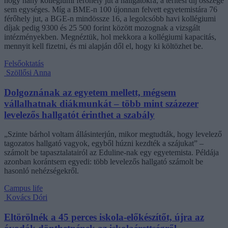
hogy hány kollégiumi férőhely jut a hallgatókra, a térítési díj összege
sem egységes. Míg a BME-n 100 újonnan felvett egyetemistára 76
férőhely jut, a BGE-n mindössze 16, a legolcsóbb havi kollégiumi
díjak pedig 9300 és 25 500 forint között mozognak a vizsgált
intézményekben. Megnéztük, hol mekkora a kollégiumi kapacitás,
mennyit kell fizetni, és mi alapján dől el, hogy ki költözhet be.
Felsőoktatás
Szöllősi Anna
Dolgoznának az egyetem mellett, mégsem
vállalhatnak diákmunkát – több mint százezer
levelezős hallgatót érinthet a szabály
„Szinte bárhol voltam állásinterjún, mikor megtudták, hogy levelező
tagozatos hallgató vagyok, egyből húzni kezdték a szájukat” –
számolt be tapasztalatairól az Eduline-nak egy egyetemista. Példája
azonban korántsem egyedi: több levelezős hallgató számolt be
hasonló nehézségekről.
Campus life
Kovács Dóri
Eltörölnék a 45 perces iskola-előkészítőt, újra az