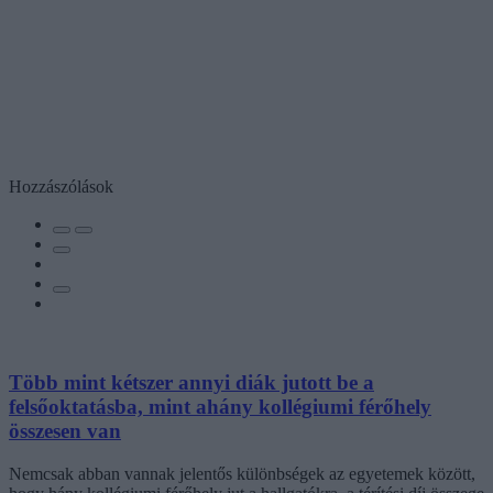
Hozzászólások
Több mint kétszer annyi diák jutott be a
felsőoktatásba, mint ahány kollégiumi férőhely
összesen van
Nemcsak abban vannak jelentős különbségek az egyetemek között,