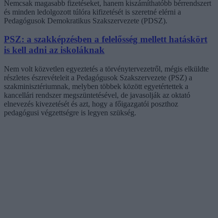
Nemcsak magasabb fizetéseket, hanem kiszámíthatóbb bérrendszert
és minden ledolgozott túlóra kifizetését is szeretné elérni a
Pedagógusok Demokratikus Szakszervezete (PDSZ).
PSZ: a szakképzésben a felelősség mellett hatáskört
is kell adni az iskoláknak
Nem volt közvetlen egyeztetés a törvénytervezetről, mégis elküldte
részletes észrevételeit a Pedagógusok Szakszervezete (PSZ) a
szakminisztériumnak, melyben többek között egyetértettek a
kancellári rendszer megszüntetésével, de javasolják az oktató
elnevezés kivezetését és azt, hogy a főigazgatói poszthoz
pedagógusi végzettségre is legyen szükség.