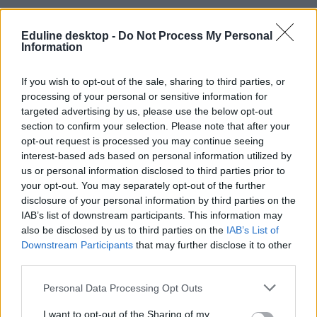
Eduline desktop -
Do Not Process My Personal
Information
If you wish to opt-out of the sale, sharing to third parties, or
Ukrajna
processing of your personal or sensitive information for
kárpátalja
targeted advertising by us, please use the below opt-out
II. Rákóczi Ferenc Kárpátaljai Magyar Főiskola
section to confirm your selection. Please note that after your
online oktatás Ukrajna
opt-out request is processed you may continue seeing
interest-based ads based on personal information utilized by
us or personal information disclosed to third parties prior to
your opt-out. You may separately opt-out of the further
disclosure of your personal information by third parties on the
IAB’s list of downstream participants. This information may
also be disclosed by us to third parties on the
IAB’s List of
Downstream Participants
that may further disclose it to other
third parties.
Personal Data Processing Opt Outs
I want to opt-out of the Sharing of my