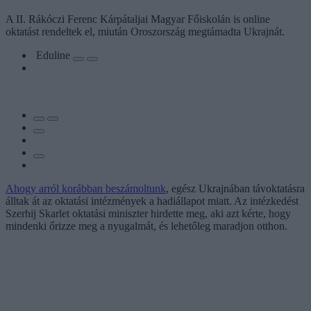
A II. Rákóczi Ferenc Kárpátaljai Magyar Főiskolán is online
oktatást rendeltek el, miután Oroszország megtámadta Ukrajnát.
Eduline
Ahogy arról korábban beszámoltunk
, egész Ukrajnában távoktatásra
álltak át az oktatási intézmények a hadiállapot miatt. Az intézkedést
Szerhij Skarlet oktatási miniszter hirdette meg, aki azt kérte, hogy
mindenki őrizze meg a nyugalmát, és lehetőleg maradjon otthon.