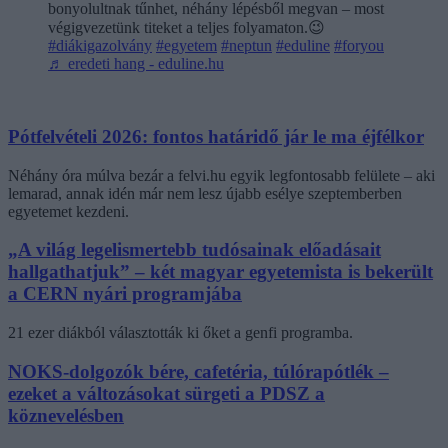
bonyolultnak tűnhet, néhány lépésből megvan – most
végigvezetünk titeket a teljes folyamaton.😉
#diákigazolvány
#egyetem
#neptun
#eduline
#foryou
♬ eredeti hang - eduline.hu
Pótfelvételi 2026: fontos határidő jár le ma éjfélkor
Néhány óra múlva bezár a felvi.hu egyik legfontosabb felülete – aki
lemarad, annak idén már nem lesz újabb esélye szeptemberben
egyetemet kezdeni.
„A világ legelismertebb tudósainak előadásait
hallgathatjuk” – két magyar egyetemista is bekerült
a CERN nyári programjába
21 ezer diákból választották ki őket a genfi programba.
NOKS-dolgozók bére, cafetéria, túlórapótlék –
ezeket a változásokat sürgeti a PDSZ a
köznevelésben