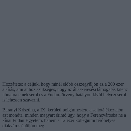
Hozzátette: a céljuk, hogy minél előbb összegyűljön az a 200 ezer
aláírás, ami ahhoz szükséges, hogy az álláskeresési támogatás kilenc
hónapra emeléséről és a Fudan-törvény hatályon kívül helyezéséről
is lehessen szavazni.
Baranyi Krisztina, a IX. kerületi polgármestere a sajtótájékoztatón
azt mondta, minden magyart érintő ügy, hogy a Ferencvárosba ne a
kínai Fudan Egyetem, hanem a 12 ezer kollégiumi férőhelyes
diákváros épüljön meg.