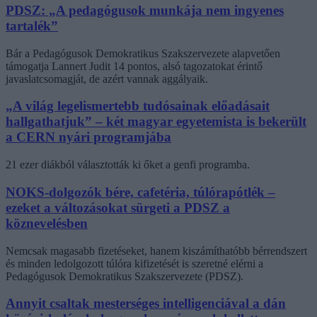
PDSZ: „A pedagógusok munkája nem ingyenes
tartalék”
Bár a Pedagógusok Demokratikus Szakszervezete alapvetően
támogatja Lannert Judit 14 pontos, alsó tagozatokat érintő
javaslatcsomagját, de azért vannak aggályaik.
„A világ legelismertebb tudósainak előadásait
hallgathatjuk” – két magyar egyetemista is bekerült
a CERN nyári programjába
21 ezer diákból választották ki őket a genfi programba.
NOKS-dolgozók bére, cafetéria, túlórapótlék –
ezeket a változásokat sürgeti a PDSZ a
köznevelésben
Nemcsak magasabb fizetéseket, hanem kiszámíthatóbb bérrendszert
és minden ledolgozott túlóra kifizetését is szeretné elérni a
Pedagógusok Demokratikus Szakszervezete (PDSZ).
Annyit csaltak mesterséges intelligenciával a dán