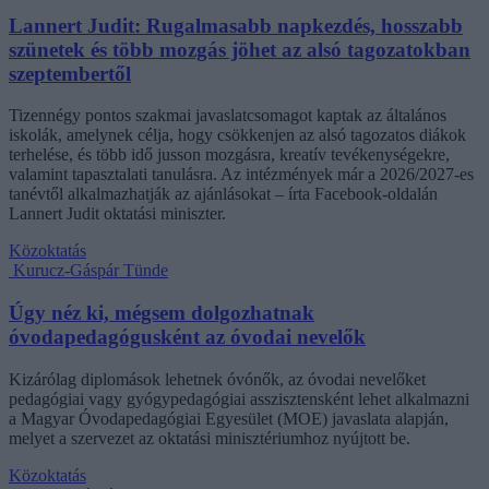
Lannert Judit: Rugalmasabb napkezdés, hosszabb
szünetek és több mozgás jöhet az alsó tagozatokban
szeptembertől
Tizennégy pontos szakmai javaslatcsomagot kaptak az általános
iskolák, amelynek célja, hogy csökkenjen az alsó tagozatos diákok
terhelése, és több idő jusson mozgásra, kreatív tevékenységekre,
valamint tapasztalati tanulásra. Az intézmények már a 2026/2027-es
tanévtől alkalmazhatják az ajánlásokat – írta Facebook-oldalán
Lannert Judit oktatási miniszter.
Közoktatás
Kurucz-Gáspár Tünde
Úgy néz ki, mégsem dolgozhatnak
óvodapedagógusként az óvodai nevelők
Kizárólag diplomások lehetnek óvónők, az óvodai nevelőket
pedagógiai vagy gyógypedagógiai asszisztensként lehet alkalmazni
a Magyar Óvodapedagógiai Egyesület (MOE) javaslata alapján,
melyet a szervezet az oktatási minisztériumhoz nyújtott be.
Közoktatás