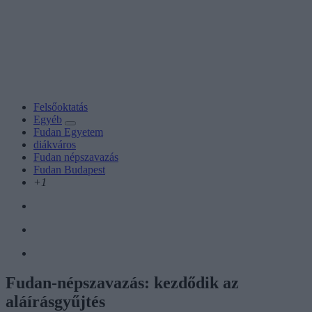
Felsőoktatás
Egyéb
Fudan Egyetem
diákváros
Fudan népszavazás
Fudan Budapest
+1
Fudan-népszavazás: kezdődik az
aláírásgyűjtés