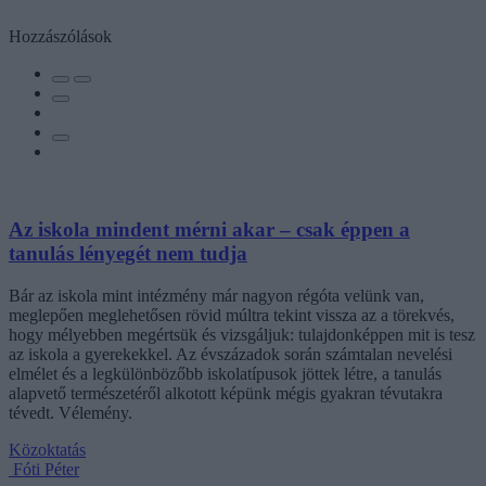
Hozzászólások
Az iskola mindent mérni akar – csak éppen a
tanulás lényegét nem tudja
Bár az iskola mint intézmény már nagyon régóta velünk van,
meglepően meglehetősen rövid múltra tekint vissza az a törekvés,
hogy mélyebben megértsük és vizsgáljuk: tulajdonképpen mit is tesz
az iskola a gyerekekkel. Az évszázadok során számtalan nevelési
elmélet és a legkülönbözőbb iskolatípusok jöttek létre, a tanulás
alapvető természetéről alkotott képünk mégis gyakran tévutakra
tévedt. Vélemény.
Közoktatás
Fóti Péter