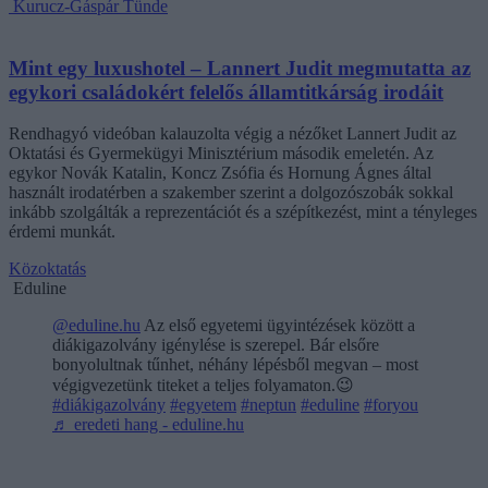
Kurucz-Gáspár Tünde
Mint egy luxushotel – Lannert Judit megmutatta az
egykori családokért felelős államtitkárság irodáit
Rendhagyó videóban kalauzolta végig a nézőket Lannert Judit az
Oktatási és Gyermekügyi Minisztérium második emeletén. Az
egykor Novák Katalin, Koncz Zsófia és Hornung Ágnes által
használt irodatérben a szakember szerint a dolgozószobák sokkal
inkább szolgálták a reprezentációt és a szépítkezést, mint a tényleges
érdemi munkát.
Közoktatás
Eduline
@eduline.hu
Az első egyetemi ügyintézések között a
diákigazolvány igénylése is szerepel. Bár elsőre
bonyolultnak tűnhet, néhány lépésből megvan – most
végigvezetünk titeket a teljes folyamaton.😉
#diákigazolvány
#egyetem
#neptun
#eduline
#foryou
♬ eredeti hang - eduline.hu