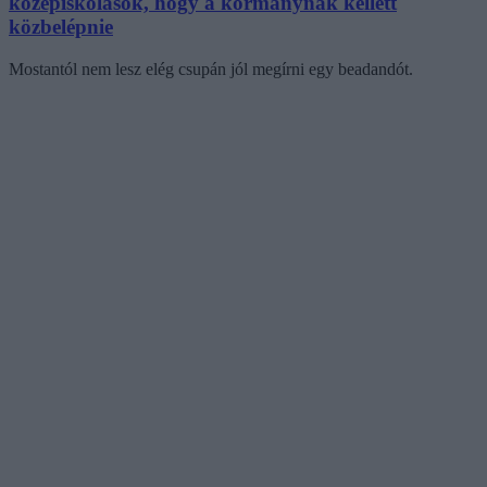
középiskolások, hogy a kormánynak kellett
közbelépnie
Mostantól nem lesz elég csupán jól megírni egy beadandót.