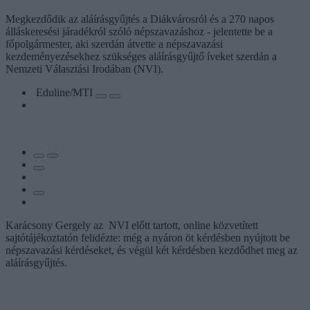
Megkezdődik az aláírásgyűjtés a Diákvárosról és a 270 napos
álláskeresési járadékról szóló népszavazáshoz - jelentette be a
főpolgármester, aki szerdán átvette a népszavazási
kezdeményezésekhez szükséges aláírásgyűjtő íveket szerdán a
Nemzeti Választási Irodában (NVI).
Eduline/MTI
Karácsony Gergely az NVI előtt tartott, online közvetített
sajtótájékoztatón felidézte: még a nyáron öt kérdésben nyújtott be
népszavazási kérdéseket, és végül két kérdésben kezdődhet meg az
aláírásgyűjtés.