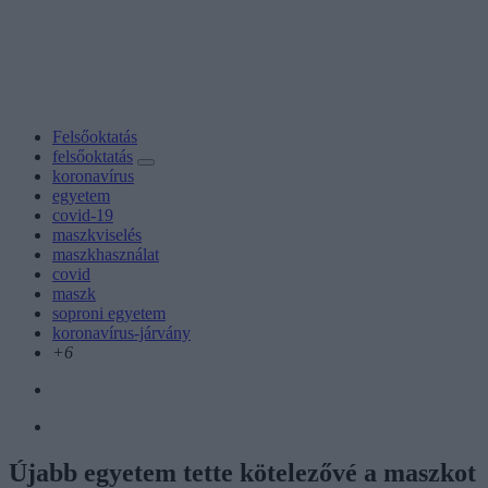
Felsőoktatás
felsőoktatás
koronavírus
egyetem
covid-19
maszkviselés
maszkhasználat
covid
maszk
soproni egyetem
koronavírus-járvány
+6
Újabb egyetem tette kötelezővé a maszkot