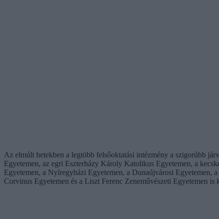
Az elmúlt hetekben a legtöbb felsőoktatási intézmény a szigorúbb jár
Egyetemen, az egri Eszterházy Károly Katolikus Egyetemen, a kecs
Egyetemen, a Nyíregyházi Egyetemen, a Dunaújvárosi Egyetemen, a
Corvinus Egyetemen és a Liszt Ferenc Zeneművészeti Egyetemen is kö