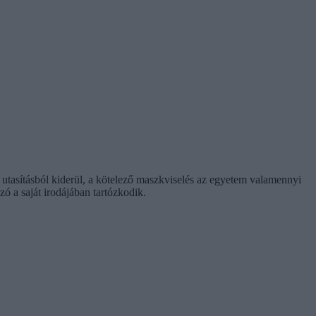
 utasításból kiderül, a kötelező maszkviselés az egyetem valamennyi
ó a saját irodájában tartózkodik.