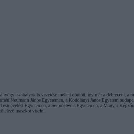
ványügyi szabályok bevezetése mellett döntött, így már a debreceni, a m
keméti Neumann János Egyetemen, a Kodolányi János Egyetem budapes
 Testnevelési Egyetemen, a Semmelweis Egyetemen, a Magyar Képzőm
telező maszkot viselni.