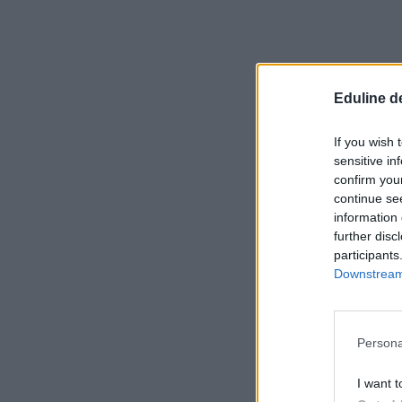
Eduline d
If you wish 
sensitive in
confirm you
continue se
information 
further disc
participants
Downstream 
Persona
I want t