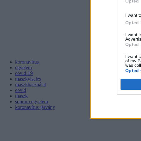
Opted 
I want t
Opted 
I want 
Advertis
Opted 
I want t
of my P
koronavírus
was col
egyetem
Opted 
covid-19
maszkviselés
maszkhasználat
covid
maszk
soproni egyetem
koronavírus-járvány