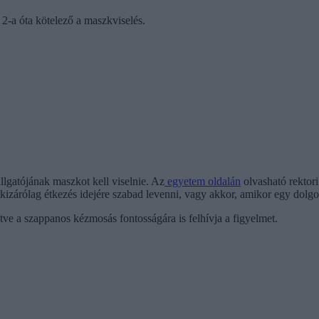
2-a óta kötelező a maszkviselés.
gatójának maszkot kell viselnie. Az
egyetem oldalán
olvasható rektori
 kizárólag étkezés idejére szabad levenni, vagy akkor, amikor egy dolgoz
letve a szappanos kézmosás fontosságára is felhívja a figyelmet.