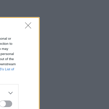
sonal or
ection to
ou may
 personal
out of the
 downstream
B’s List of