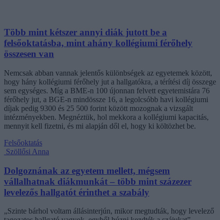
Több mint kétszer annyi diák jutott be a
felsőoktatásba, mint ahány kollégiumi férőhely
összesen van
Nemcsak abban vannak jelentős különbségek az egyetemek között,
hogy hány kollégiumi férőhely jut a hallgatókra, a térítési díj összege
sem egységes. Míg a BME-n 100 újonnan felvett egyetemistára 76
férőhely jut, a BGE-n mindössze 16, a legolcsóbb havi kollégiumi
díjak pedig 9300 és 25 500 forint között mozognak a vizsgált
intézményekben. Megnéztük, hol mekkora a kollégiumi kapacitás,
mennyit kell fizetni, és mi alapján dől el, hogy ki költözhet be.
Felsőoktatás
Szöllősi Anna
Dolgoznának az egyetem mellett, mégsem
vállalhatnak diákmunkát – több mint százezer
levelezős hallgatót érinthet a szabály
„Szinte bárhol voltam állásinterjún, mikor megtudták, hogy levelező
tagozatos hallgató vagyok, egyből húzni kezdték a szájukat” –