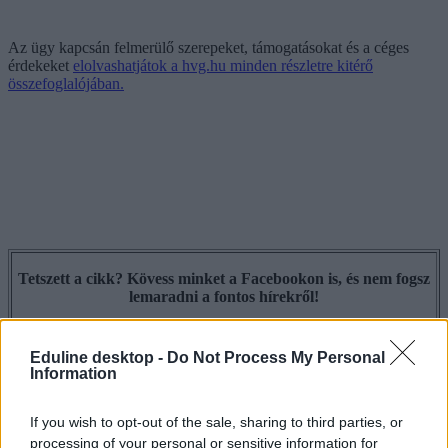
Az ügy kapcsán felmerülő szerepeket, támogatásokat és a céges
érdekeket
elolvashatjátok a hvg.hu minden részletre kitérő
összefoglalójában.
Tetszett a cikk? Kövess minket a Facebookon is, és nem fogsz
lemaradni a fontos hírekről!
Eduline desktop -
Do Not Process My Personal
Information
If you wish to opt-out of the sale, sharing to third parties, or
processing of your personal or sensitive information for