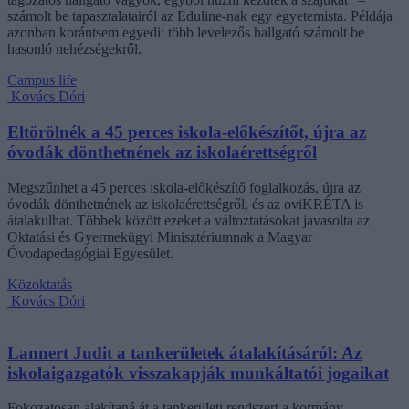
számolt be tapasztalatairól az Eduline-nak egy egyetemista. Példája
azonban korántsem egyedi: több levelezős hallgató számolt be
hasonló nehézségekről.
Campus life
Kovács Dóri
Eltörölnék a 45 perces iskola-előkészítőt, újra az
óvodák dönthetnének az iskolaérettségről
Megszűnhet a 45 perces iskola-előkészítő foglalkozás, újra az
óvodák dönthetnének az iskolaérettségről, és az oviKRÉTA is
átalakulhat. Többek között ezeket a változtatásokat javasolta az
Oktatási és Gyermekügyi Minisztériumnak a Magyar
Óvodapedagógiai Egyesület.
Közoktatás
Kovács Dóri
Lannert Judit a tankerületek átalakításáról: Az
iskolaigazgatók visszakapják munkáltatói jogaikat
Fokozatosan alakítaná át a tankerületi rendszert a kormány,