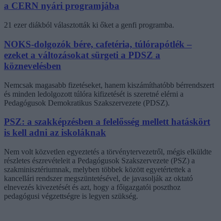
a CERN nyári programjába
21 ezer diákból választották ki őket a genfi programba.
NOKS-dolgozók bére, cafetéria, túlórapótlék –
ezeket a változásokat sürgeti a PDSZ a
köznevelésben
Nemcsak magasabb fizetéseket, hanem kiszámíthatóbb bérrendszert
és minden ledolgozott túlóra kifizetését is szeretné elérni a
Pedagógusok Demokratikus Szakszervezete (PDSZ).
PSZ: a szakképzésben a felelősség mellett hatáskört
is kell adni az iskoláknak
Nem volt közvetlen egyeztetés a törvénytervezetről, mégis elküldte
részletes észrevételeit a Pedagógusok Szakszervezete (PSZ) a
szakminisztériumnak, melyben többek között egyetértettek a
kancellári rendszer megszüntetésével, de javasolják az oktató
elnevezés kivezetését és azt, hogy a főigazgatói poszthoz
pedagógusi végzettségre is legyen szükség.