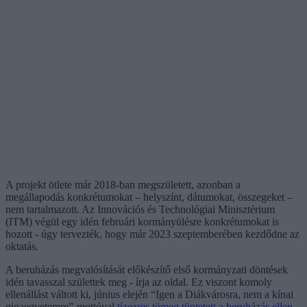
A projekt ötlete már 2018-ban megszületett, azonban a
megállapodás konkrétumokat – helyszínt, dátumokat, összegeket –
nem tartalmazott. Az Innovációs és Technológiai Minisztérium
(ITM) végül egy idén februári kormányülésre konkrétumokat is
hozott - úgy tervezték, hogy már 2023 szeptemberében kezdődne az
oktatás.
A beruházás megvalósítását előkészítő első kormányzati döntések
idén tavasszal születtek meg - írja az oldal. Ez viszont komoly
ellenállást váltott ki, június elején “Igen a Diákvárosra, nem a kínai
gigaegyetemre”-mottóval
tízezres tömeg tüntetett a beruházás ellen.