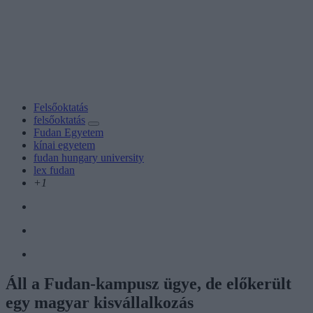
Felsőoktatás
felsőoktatás
Fudan Egyetem
kínai egyetem
fudan hungary university
lex fudan
+1
Áll a Fudan-kampusz ügye, de előkerült
egy magyar kisvállalkozás