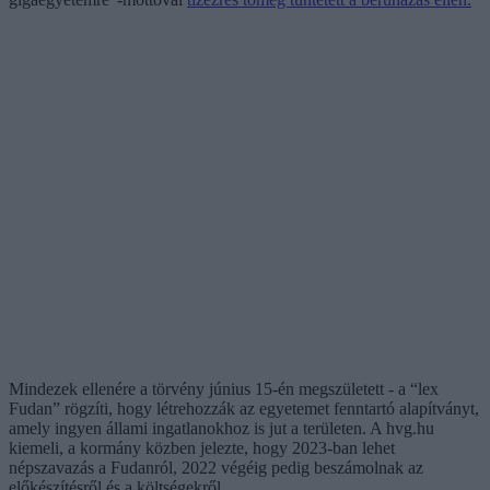
Mindezek ellenére a törvény június 15-én megszületett - a “lex
Fudan” rögzíti, hogy létrehozzák az egyetemet fenntartó alapítványt,
amely ingyen állami ingatlanokhoz is jut a területen. A hvg.hu
kiemeli, a kormány közben jelezte, hogy 2023-ban lehet
népszavazás a Fudanról, 2022 végéig pedig beszámolnak az
előkészítésről és a költségekről.