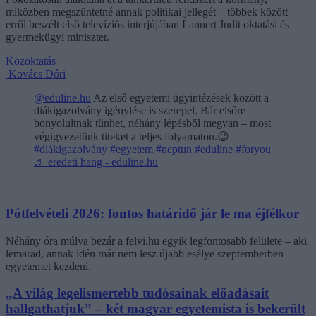
miközben megszüntetné annak politikai jellegét – többek között
erről beszélt első televíziós interjújában Lannert Judit oktatási és
gyermekügyi miniszter.
Közoktatás
Kovács Dóri
@eduline.hu
Az első egyetemi ügyintézések között a
diákigazolvány igénylése is szerepel. Bár elsőre
bonyolultnak tűnhet, néhány lépésből megvan – most
végigvezetünk titeket a teljes folyamaton.😉
#diákigazolvány
#egyetem
#neptun
#eduline
#foryou
♬ eredeti hang - eduline.hu
Pótfelvételi 2026: fontos határidő jár le ma éjfélkor
Néhány óra múlva bezár a felvi.hu egyik legfontosabb felülete – aki
lemarad, annak idén már nem lesz újabb esélye szeptemberben
egyetemet kezdeni.
„A világ legelismertebb tudósainak előadásait
hallgathatjuk” – két magyar egyetemista is bekerült