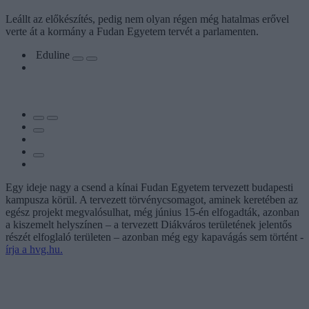
Leállt az előkészítés, pedig nem olyan régen még hatalmas erővel
verte át a kormány a Fudan Egyetem tervét a parlamenten.
Eduline
Egy ideje nagy a csend a kínai Fudan Egyetem tervezett budapesti
kampusza körül. A tervezett törvénycsomagot, aminek keretében az
egész projekt megvalósulhat, még június 15-én elfogadták, azonban
a kiszemelt helyszínen – a tervezett Diákváros területének jelentős
részét elfoglaló területen – azonban még egy kapavágás sem történt -
írja a hvg.hu.