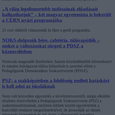
„A világ legelismertebb tudósainak előadásait
hallgathatjuk” – két magyar egyetemista is bekerült
a CERN nyári programjába
21 ezer diákból választották ki őket a genfi programba.
NOKS-dolgozók bére, cafetéria, túlórapótlék –
ezeket a változásokat sürgeti a PDSZ a
köznevelésben
Nemcsak magasabb fizetéseket, hanem kiszámíthatóbb bérrendszert
és minden ledolgozott túlóra kifizetését is szeretné elérni a
Pedagógusok Demokratikus Szakszervezete (PDSZ).
PSZ: a szakképzésben a felelősség mellett hatáskört
is kell adni az iskoláknak
Nem volt közvetlen egyeztetés a törvénytervezetről, mégis elküldte
részletes észrevételeit a Pedagógusok Szakszervezete (PSZ) a
szakminisztériumnak, melyben többek között egyetértettek a
kancellári rendszer megszüntetésével, de javasolják az oktató
elnevezés kivezetését és azt, hogy a főigazgatói poszthoz