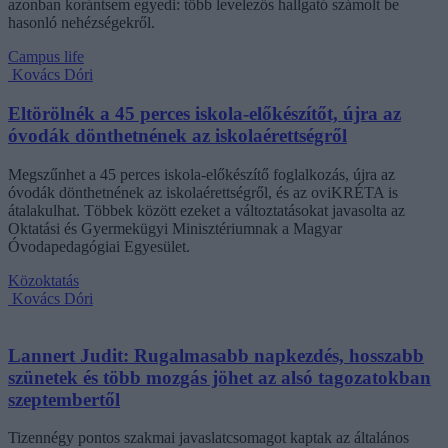
azonban korántsem egyedi: több levelezős hallgató számolt be
hasonló nehézségekről.
Campus life
Kovács Dóri
Eltörölnék a 45 perces iskola-előkészítőt, újra az
óvodák dönthetnének az iskolaérettségről
Megszűnhet a 45 perces iskola-előkészítő foglalkozás, újra az
óvodák dönthetnének az iskolaérettségről, és az oviKRÉTA is
átalakulhat. Többek között ezeket a változtatásokat javasolta az
Oktatási és Gyermekügyi Minisztériumnak a Magyar
Óvodapedagógiai Egyesület.
Közoktatás
Kovács Dóri
Lannert Judit: Rugalmasabb napkezdés, hosszabb
szünetek és több mozgás jöhet az alsó tagozatokban
szeptembertől
Tizennégy pontos szakmai javaslatcsomagot kaptak az általános