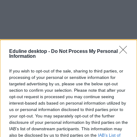
Eduline desktop -
Do Not Process My Personal
Information
járvány
koronavírus
If you wish to opt-out of the sale, sharing to third parties, or
fesztivál
processing of your personal or sensitive information for
efott
targeted advertising by us, please use the below opt-out
orvostanhallgató
section to confirm your selection. Please note that after your
fesztiválszezon
opt-out request is processed you may continue seeing
fesztiválok 2021
önkéntesek
interest-based ads based on personal information utilized by
EFOTT 2021
us or personal information disclosed to third parties prior to
fesztiválok belépőjegyek
your opt-out. You may separately opt-out of the further
disclosure of your personal information by third parties on the
IAB’s list of downstream participants. This information may
also be disclosed by us to third parties on the
IAB’s List of