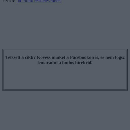
Ezekről
itt írtunk részletesebben
.
Tetszett a cikk? Kövess minket a Facebookon is, és nem fogsz
lemaradni a fontos hírekről!