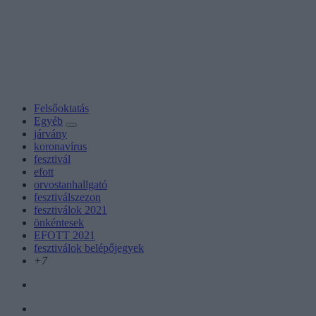
Felsőoktatás
Egyéb
járvány
koronavírus
fesztivál
efott
orvostanhallgató
fesztiválszezon
fesztiválok 2021
önkéntesek
EFOTT 2021
fesztiválok belépőjegyek
+7