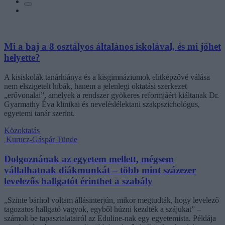
Mi a baj a 8 osztályos általános iskolával, és mi jöhet
helyette?
A kisiskolák tanárhiánya és a kisgimnáziumok elitképzővé válása
nem elszigetelt hibák, hanem a jelenlegi oktatási szerkezet
„erővonalai”, amelyek a rendszer gyökeres reformjáért kiáltanak Dr.
Gyarmathy Éva klinikai és neveléslélektani szakpszichológus,
egyetemi tanár szerint.
Közoktatás
Kurucz-Gáspár Tünde
Dolgoznának az egyetem mellett, mégsem
vállalhatnak diákmunkát – több mint százezer
levelezős hallgatót érinthet a szabály
„Szinte bárhol voltam állásinterjún, mikor megtudták, hogy levelező
tagozatos hallgató vagyok, egyből húzni kezdték a szájukat” –
számolt be tapasztalatairól az Eduline-nak egy egyetemista. Példája