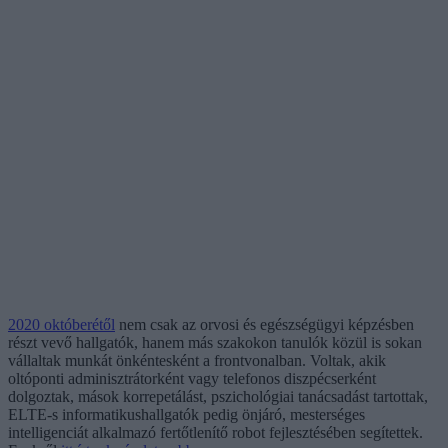
2020 októberétől
nem csak az orvosi és egészségügyi képzésben
részt vevő hallgatók, hanem más szakokon tanulók közül is sokan
vállaltak munkát önkéntesként a frontvonalban. Voltak, akik
oltóponti adminisztrátorként vagy telefonos diszpécserként
dolgoztak, mások korrepetálást, pszichológiai tanácsadást tartottak,
ELTE-s informatikushallgatók pedig önjáró, mesterséges
intelligenciát alkalmazó fertőtlenítő robot fejlesztésében segítettek.