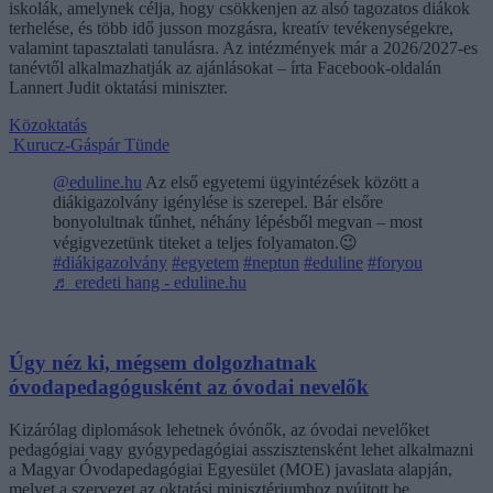
iskolák, amelynek célja, hogy csökkenjen az alsó tagozatos diákok
terhelése, és több idő jusson mozgásra, kreatív tevékenységekre,
valamint tapasztalati tanulásra. Az intézmények már a 2026/2027-es
tanévtől alkalmazhatják az ajánlásokat – írta Facebook-oldalán
Lannert Judit oktatási miniszter.
Közoktatás
Kurucz-Gáspár Tünde
@eduline.hu
Az első egyetemi ügyintézések között a
diákigazolvány igénylése is szerepel. Bár elsőre
bonyolultnak tűnhet, néhány lépésből megvan – most
végigvezetünk titeket a teljes folyamaton.😉
#diákigazolvány
#egyetem
#neptun
#eduline
#foryou
♬ eredeti hang - eduline.hu
Úgy néz ki, mégsem dolgozhatnak
óvodapedagógusként az óvodai nevelők
Kizárólag diplomások lehetnek óvónők, az óvodai nevelőket
pedagógiai vagy gyógypedagógiai asszisztensként lehet alkalmazni
a Magyar Óvodapedagógiai Egyesület (MOE) javaslata alapján,
melyet a szervezet az oktatási minisztériumhoz nyújtott be.