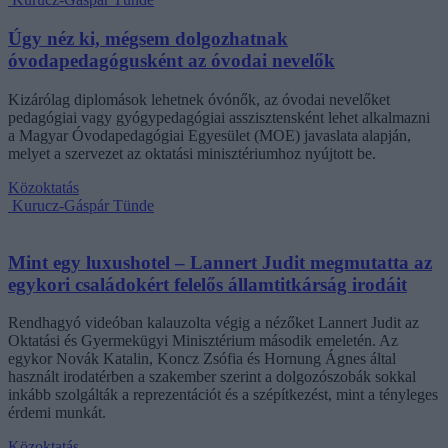
Úgy néz ki, mégsem dolgozhatnak
óvodapedagógusként az óvodai nevelők
Kizárólag diplomások lehetnek óvónők, az óvodai nevelőket
pedagógiai vagy gyógypedagógiai asszisztensként lehet alkalmazni
a Magyar Óvodapedagógiai Egyesület (MOE) javaslata alapján,
melyet a szervezet az oktatási minisztériumhoz nyújtott be.
Közoktatás
Kurucz-Gáspár Tünde
Mint egy luxushotel – Lannert Judit megmutatta az
egykori családokért felelős államtitkárság irodáit
Rendhagyó videóban kalauzolta végig a nézőket Lannert Judit az
Oktatási és Gyermekügyi Minisztérium második emeletén. Az
egykor Novák Katalin, Koncz Zsófia és Hornung Ágnes által
használt irodatérben a szakember szerint a dolgozószobák sokkal
inkább szolgálták a reprezentációt és a szépítkezést, mint a tényleges
érdemi munkát.
Közoktatás