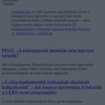
Eduline
@eduline.hu
Az első egyetemi ügyintézések között a
diákigazolvány igénylése is szerepel. Bár elsőre
bonyolultnak tűnhet, néhány lépésből megvan – most
végigvezetünk titeket a teljes folyamaton.😉
#diákigazolvány
#egyetem
#neptun
#eduline
#foryou
♬ eredeti hang - eduline.hu
PDSZ: „A pedagógusok munkája nem ingyenes
tartalék”
Bár a Pedagógusok Demokratikus Szakszervezete alapvetően
támogatja Lannert Judit 14 pontos, alsó tagozatokat érintő
javaslatcsomagját, de azért vannak aggályaik.
„A világ legelismertebb tudósainak előadásait
hallgathatjuk” – két magyar egyetemista is bekerült
a CERN nyári programjába
21 ezer diákból választották ki őket a genfi programba.