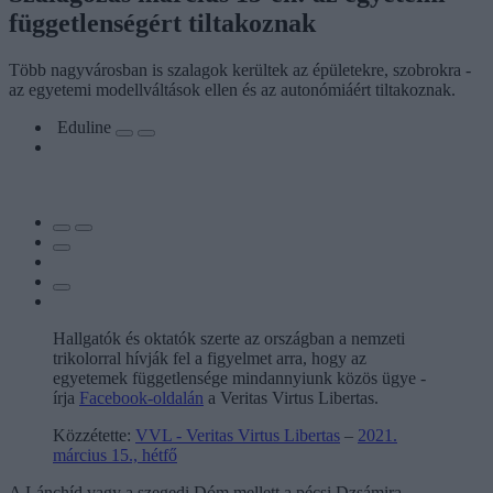
függetlenségért tiltakoznak
Több nagyvárosban is szalagok kerültek az épületekre, szobrokra -
az egyetemi modellváltások ellen és az autonómiáért tiltakoznak.
Eduline
Hallgatók és oktatók szerte az országban a nemzeti
trikolorral hívják fel a figyelmet arra, hogy az
egyetemek függetlensége mindannyiunk közös ügye -
írja
Facebook-oldalán
a Veritas Virtus Libertas.
Közzétette:
VVL - Veritas Virtus Libertas
–
2021.
március 15., hétfő
A Lánchíd vagy a szegedi Dóm mellett a pécsi Dzsámira,