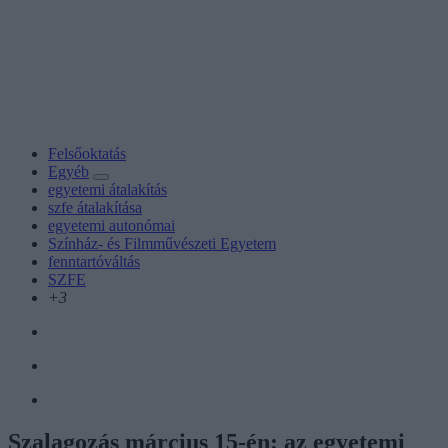
Felsőoktatás
Egyéb
egyetemi átalakítás
szfe átalakítása
egyetemi autonómai
Színház- és Filmművészeti Egyetem
fenntartóváltás
SZFE
+3
Szalagozás március 15-én: az egyetemi