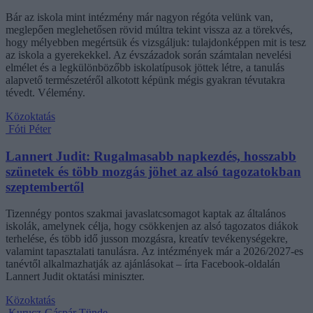
Bár az iskola mint intézmény már nagyon régóta velünk van,
meglepően meglehetősen rövid múltra tekint vissza az a törekvés,
hogy mélyebben megértsük és vizsgáljuk: tulajdonképpen mit is tesz
az iskola a gyerekekkel. Az évszázadok során számtalan nevelési
elmélet és a legkülönbözőbb iskolatípusok jöttek létre, a tanulás
alapvető természetéről alkotott képünk mégis gyakran tévutakra
tévedt. Vélemény.
Közoktatás
Fóti Péter
Lannert Judit: Rugalmasabb napkezdés, hosszabb
szünetek és több mozgás jöhet az alsó tagozatokban
szeptembertől
Tizennégy pontos szakmai javaslatcsomagot kaptak az általános
iskolák, amelynek célja, hogy csökkenjen az alsó tagozatos diákok
terhelése, és több idő jusson mozgásra, kreatív tevékenységekre,
valamint tapasztalati tanulásra. Az intézmények már a 2026/2027-es
tanévtől alkalmazhatják az ajánlásokat – írta Facebook-oldalán
Lannert Judit oktatási miniszter.
Közoktatás
Kurucz-Gáspár Tünde