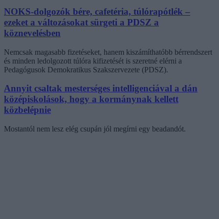
NOKS-dolgozók bére, cafetéria, túlórapótlék –
ezeket a változásokat sürgeti a PDSZ a
köznevelésben
Nemcsak magasabb fizetéseket, hanem kiszámíthatóbb bérrendszert
és minden ledolgozott túlóra kifizetését is szeretné elérni a
Pedagógusok Demokratikus Szakszervezete (PDSZ).
Annyit csaltak mesterséges intelligenciával a dán
középiskolások, hogy a kormánynak kellett
közbelépnie
Mostantól nem lesz elég csupán jól megírni egy beadandót.