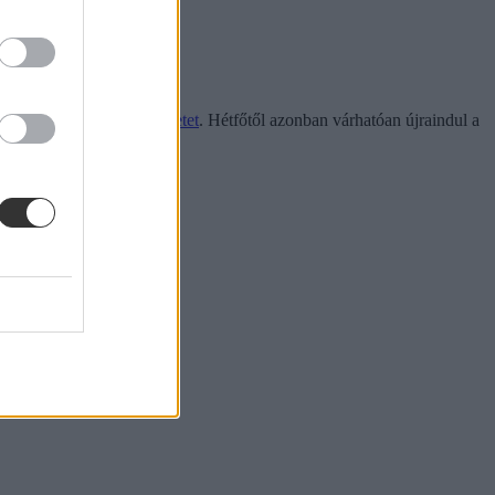
sszabbítani az őszi szünetet
. Hétfőtől azonban várhatóan újraindul a