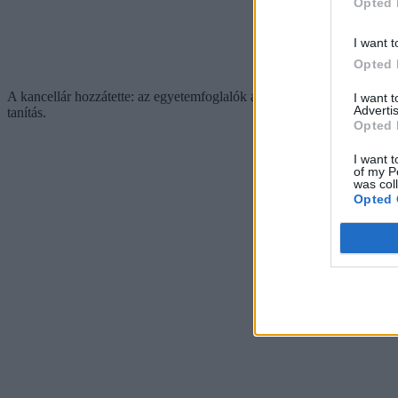
Opted 
I want t
Opted 
A kancellár hozzátette: az egyetemfoglalók a karbantartókat és a fertő
I want 
Advertis
tanítás.
Opted 
I want t
of my P
was col
Opted 