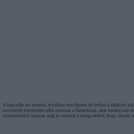
A kancellár azt mondta, továbbra sem lépnek fel erővel a tiltakozó h
szeretnénk lehetőséget adni azoknak a fiataloknak, akik esetleg már m
szolidaritásból tartanak még ki emellett a dolog mellett, hogy oktatás