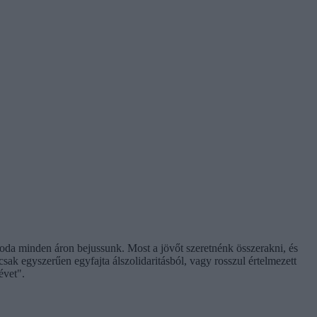
 oda minden áron bejussunk. Most a jövőt szeretnénk összerakni, és
sak egyszerűen egyfajta álszolidaritásból, vagy rosszul értelmezett
évet".