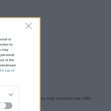
sonal or
ection to
ou may
 personal
out of the
 downstream
B’s List of
el. Azt is újra hangsúlyozta, hogy veszélyben van a félév