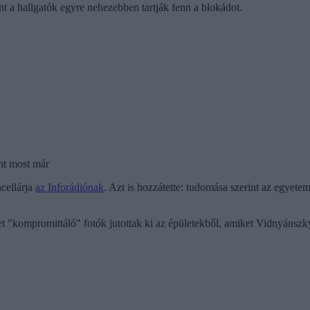
t a hallgatók egyre nehezebben tartják fenn a blokádot.
nt most már
cellárja
az Inforádiónak
. Azt is hozzátette: tudomása szerint az egyete
t "kompromittáló" fotók jutottak ki az épületekből, amiket Vidnyánszky