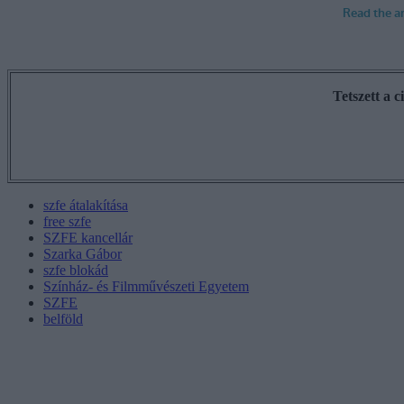
Tetszett a 
szfe átalakítása
free szfe
SZFE kancellár
Szarka Gábor
szfe blokád
Színház- és Filmművészeti Egyetem
SZFE
belföld