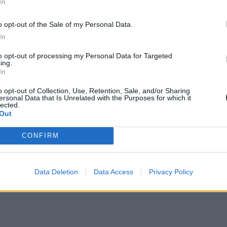
In
o opt-out of the Sale of my Personal Data.
In
tlenítést végzőket sem engedték be az épületbe, így kénytelen volt
megho
to opt-out of processing my Personal Data for Targeted
ing.
In
o opt-out of Collection, Use, Retention, Sale, and/or Sharing
ersonal Data that Is Unrelated with the Purposes for which it
lected.
Out
CONFIRM
Data Deletion
Data Access
Privacy Policy