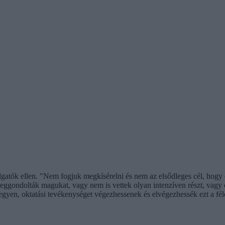
allgatók ellen. "Nem fogjuk megkísérelni és nem az elsődleges cél, hogy
eggondolták magukat, vagy nem is vettek olyan intenzíven részt, vagy c
 legyen, oktatási tevékenységet végezhessenek és elvégezhessék ezt a fél