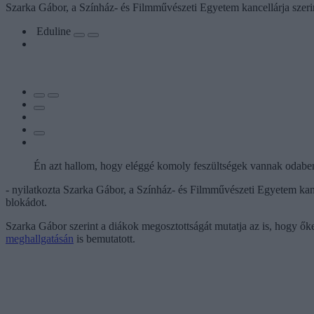
Szarka Gábor, a Színház- és Filmművészeti Egyetem kancellárja szerin
Eduline
Én azt hallom, hogy eléggé komoly feszültségek vannak odabe
- nyilatkozta Szarka Gábor, a Színház- és Filmművészeti Egyetem kan
blokádot.
Szarka Gábor szerint a diákok megosztottságát mutatja az is, hogy őke
meghallgatásán
is bemutatott.