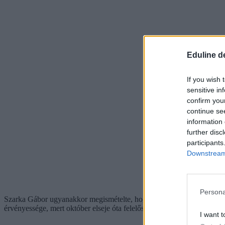
Eduline d
If you wish 
sensitive in
confirm you
continue se
information 
further disc
participants
Downstream 
Persona
Szarka Gábor ugyanakkor megismételte, hogy előbb-utóbb minden Színm
érvényessége, mert október elseje óta felelős vezető nem ellenőrizte 
I want t