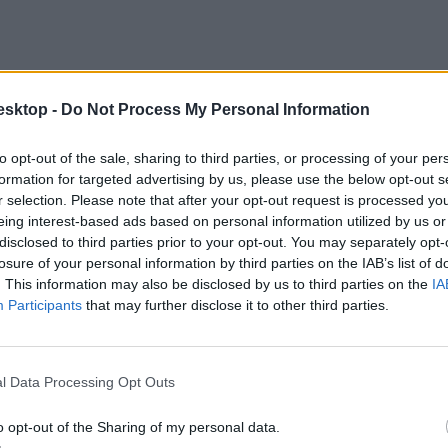
esktop -
Do Not Process My Personal Information
to opt-out of the sale, sharing to third parties, or processing of your per
formation for targeted advertising by us, please use the below opt-out s
r selection. Please note that after your opt-out request is processed y
eing interest-based ads based on personal information utilized by us or
disclosed to third parties prior to your opt-out. You may separately opt-
losure of your personal information by third parties on the IAB’s list of
. This information may also be disclosed by us to third parties on the
IA
Participants
that may further disclose it to other third parties.
l Data Processing Opt Outs
űvészetisnek nyilatkoznia kell, hogy együtt működik-e az új vezetéss
az egyetemen folyó oktatást.
o opt-out of the Sharing of my personal data.