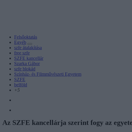
Felsőoktatás
Egyéb
szfe átalakítása
free szfe
SZFE kancellár
Szarka Gábor
szfe blokád
Színház- és Filmművészeti Egyetem
SZFE
belföld
+5
Az SZFE kancellárja szerint fogy az egyet