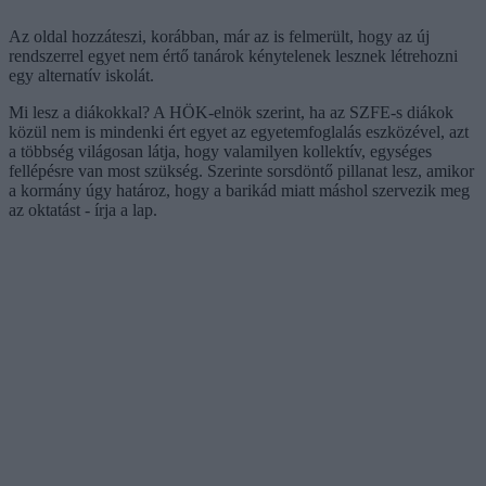
Az oldal hozzáteszi, korábban, már az is felmerült, hogy az új
rendszerrel egyet nem értő tanárok kénytelenek lesznek létrehozni
egy alternatív iskolát.
Mi lesz a diákokkal? A HÖK-elnök szerint, ha az SZFE-s diákok
közül nem is mindenki ért egyet az egyetemfoglalás eszközével, azt
a többség világosan látja, hogy valamilyen kollektív, egységes
fellépésre van most szükség. Szerinte sorsdöntő pillanat lesz, amikor
a kormány úgy határoz, hogy a barikád miatt máshol szervezik meg
az oktatást - írja a lap.