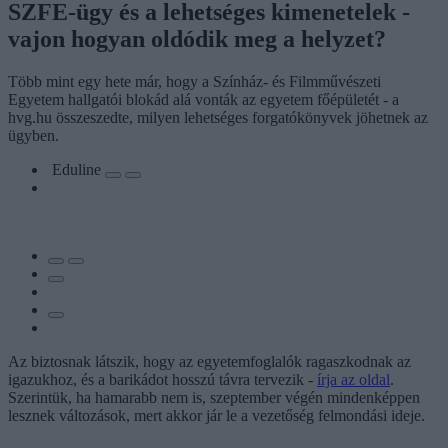
SZFE-ügy és a lehetséges kimenetelek -
vajon hogyan oldódik meg a helyzet?
Több mint egy hete már, hogy a Színház- és Filmművészeti
Egyetem hallgatói blokád alá vonták az egyetem főépületét - a
hvg.hu összeszedte, milyen lehetséges forgatókönyvek jöhetnek az
ügyben.
Eduline
Az biztosnak látszik, hogy az egyetemfoglalók ragaszkodnak az
igazukhoz, és a barikádot hosszú távra tervezik -
írja az oldal
.
Szerintük, ha hamarabb nem is, szeptember végén mindenképpen
lesznek változások, mert akkor jár le a vezetőség felmondási ideje.