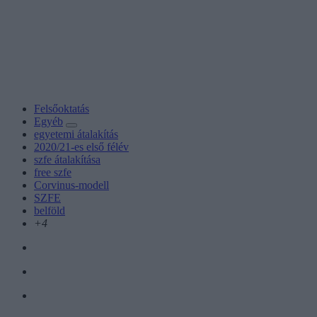
Felsőoktatás
Egyéb
egyetemi átalakítás
2020/21-es első félév
szfe átalakítása
free szfe
Corvinus-modell
SZFE
belföld
+4