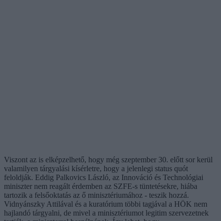
Viszont az is elképzelhető, hogy még szeptember 30. előtt sor kerül
valamilyen tárgyalási kísérletre, hogy a jelenlegi status quót
feloldják. Eddig Palkovics László, az Innováció és Technológiai
miniszter nem reagált érdemben az SZFE-s tüntetésekre, hiába
tartozik a felsőoktatás az ő minisztériumához - teszik hozzá.
Vidnyánszky Attilával és a kuratórium többi tagjával a HÖK nem
hajlandó tárgyalni, de mivel a minisztériumot legitim szervezetnek