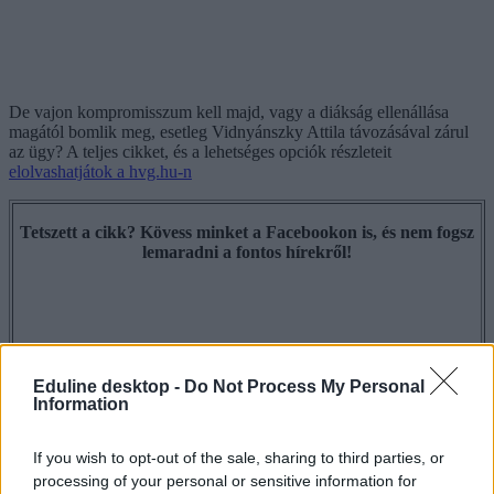
De vajon kompromisszum kell majd, vagy a diákság ellenállása
magától bomlik meg, esetleg Vidnyánszky Attila távozásával zárul
az ügy? A teljes cikket, és a lehetséges opciók részleteit
elolvashatjátok a hvg.hu-n
Tetszett a cikk? Kövess minket a Facebookon is, és nem fogsz
lemaradni a fontos hírekről!
Eduline desktop -
Do Not Process My Personal
Information
If you wish to opt-out of the sale, sharing to third parties, or
processing of your personal or sensitive information for