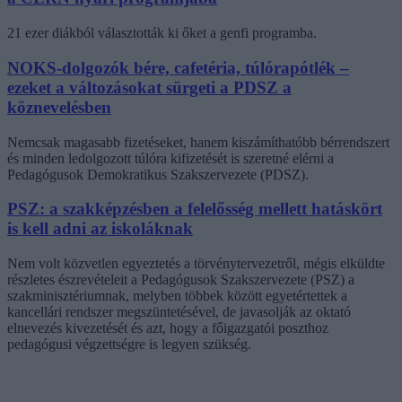
21 ezer diákból választották ki őket a genfi programba.
NOKS-dolgozók bére, cafetéria, túlórapótlék –
ezeket a változásokat sürgeti a PDSZ a
köznevelésben
Nemcsak magasabb fizetéseket, hanem kiszámíthatóbb bérrendszert
és minden ledolgozott túlóra kifizetését is szeretné elérni a
Pedagógusok Demokratikus Szakszervezete (PDSZ).
PSZ: a szakképzésben a felelősség mellett hatáskört
is kell adni az iskoláknak
Nem volt közvetlen egyeztetés a törvénytervezetről, mégis elküldte
részletes észrevételeit a Pedagógusok Szakszervezete (PSZ) a
szakminisztériumnak, melyben többek között egyetértettek a
kancellári rendszer megszüntetésével, de javasolják az oktató
elnevezés kivezetését és azt, hogy a főigazgatói poszthoz
pedagógusi végzettségre is legyen szükség.