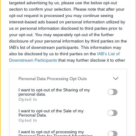
targeted advertising by us, please use the below opt-out
section to confirm your selection. Please note that after your
opt-out request is processed you may continue seeing
interest-based ads based on personal information utilized by
us or personal information disclosed to third parties prior to
your opt-out. You may separately opt-out of the further
disclosure of your personal information by third parties on the
IAB’s list of downstream participants. This information may
also be disclosed by us to third parties on the
IAB’s List of
Downstream Participants
that may further disclose it to other
third parties.
egyetemi átalakítás
2020/21-es első félév
Personal Data Processing Opt Outs
szfe átalakítása
free szfe
Corvinus-modell
I want to opt-out of the Sharing of my
personal data.
SZFE
Opted In
belföld
I want to opt-out of the Sale of my
Personal Data.
Opted In
I want to opt-out of processing my