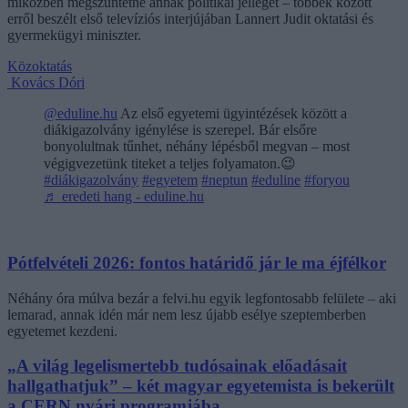
miközben megszüntetné annak politikai jellegét – többek között
erről beszélt első televíziós interjújában Lannert Judit oktatási és
gyermekügyi miniszter.
Közoktatás
Kovács Dóri
@eduline.hu
Az első egyetemi ügyintézések között a
diákigazolvány igénylése is szerepel. Bár elsőre
bonyolultnak tűnhet, néhány lépésből megvan – most
végigvezetünk titeket a teljes folyamaton.😉
#diákigazolvány
#egyetem
#neptun
#eduline
#foryou
♬ eredeti hang - eduline.hu
Pótfelvételi 2026: fontos határidő jár le ma éjfélkor
Néhány óra múlva bezár a felvi.hu egyik legfontosabb felülete – aki
lemarad, annak idén már nem lesz újabb esélye szeptemberben
egyetemet kezdeni.
„A világ legelismertebb tudósainak előadásait
hallgathatjuk” – két magyar egyetemista is bekerült
a CERN nyári programjába