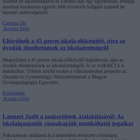
számolt be tapasztalatairól az Eduline-nak egy egyetemista. Példája
azonban korántsem egyedi: több levelezős hallgató számolt be
hasonló nehézségekről.
Campus life
Kovács Dóri
Eltörölnék a 45 perces iskola-előkészítőt, újra az
óvodák dönthetnének az iskolaérettségről
Megszűnhet a 45 perces iskola-előkészítő foglalkozás, újra az
óvodák dönthetnének az iskolaérettségről, és az oviKRÉTA is
átalakulhat. Többek között ezeket a változtatásokat javasolta az
Oktatási és Gyermekügyi Minisztériumnak a Magyar
Óvodapedagógiai Egyesület.
Közoktatás
Kovács Dóri
Lannert Judit a tankerületek átalakításáról: Az
iskolaigazgatók visszakapják munkáltatói jogaikat
Fokozatosan alakítaná át a tankerületi rendszert a kormány,