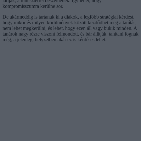
tartják, a miniszterrel beszélnének. Így lehet, hogy
kompromisszumra kerülne sor.
De akármeddig is tartanak ki a diákok, a legfőbb stratégiai kérdést,
hogy mikor és milyen körülmények között kezdődhet meg a tanítás,
nem lehet megkerülni, és lehet, hogy ezen áll vagy bukik minden. A
tanárok nagy része viszont felmondott, és bár állítják, tanítani fognak
még, a jelenlegi helyzetben akár ez is kérdéses lehet.