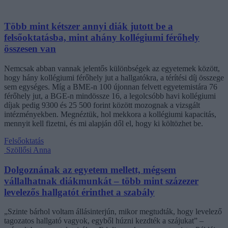
Több mint kétszer annyi diák jutott be a
felsőoktatásba, mint ahány kollégiumi férőhely
összesen van
Nemcsak abban vannak jelentős különbségek az egyetemek között,
hogy hány kollégiumi férőhely jut a hallgatókra, a térítési díj összege
sem egységes. Míg a BME-n 100 újonnan felvett egyetemistára 76
férőhely jut, a BGE-n mindössze 16, a legolcsóbb havi kollégiumi
díjak pedig 9300 és 25 500 forint között mozognak a vizsgált
intézményekben. Megnéztük, hol mekkora a kollégiumi kapacitás,
mennyit kell fizetni, és mi alapján dől el, hogy ki költözhet be.
Felsőoktatás
Szöllősi Anna
Dolgoznának az egyetem mellett, mégsem
vállalhatnak diákmunkát – több mint százezer
levelezős hallgatót érinthet a szabály
„Szinte bárhol voltam állásinterjún, mikor megtudták, hogy levelező
tagozatos hallgató vagyok, egyből húzni kezdték a szájukat” –