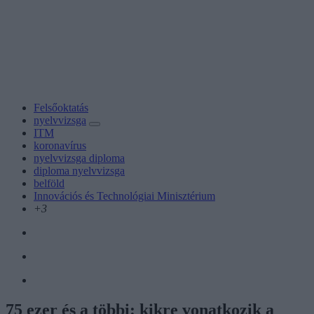
Felsőoktatás
nyelvvizsga
ITM
koronavírus
nyelvvizsga diploma
diploma nyelvvizsga
belföld
Innovációs és Technológiai Minisztérium
+3
75 ezer és a többi: kikre vonatkozik a