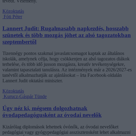
tévedt. Vélemény.
Közoktatás
Fóti Péter
Lannert Judit: Rugalmasabb napkezdés, hosszabb
szünetek és több mozgás jöhet az alsó tagozatokban
szeptembertől
Tizennégy pontos szakmai javaslatcsomagot kaptak az általános
iskolák, amelynek célja, hogy csökkenjen az alsó tagozatos diákok
terhelése, és több idő jusson mozgásra, kreatív tevékenységekre,
valamint tapasztalati tanulásra. Az intézmények már a 2026/2027-es
tanévtől alkalmazhatják az ajánlásokat – írta Facebook-oldalán
Lannert Judit oktatási miniszter.
Közoktatás
Kurucz-Gáspár Tünde
Úgy néz ki, mégsem dolgozhatnak
óvodapedagógusként az óvodai nevelők
Kizárólag diplomások lehetnek óvónők, az óvodai nevelőket
pedagógiai vagy gyógypedagógiai asszisztensként lehet alkalmazni