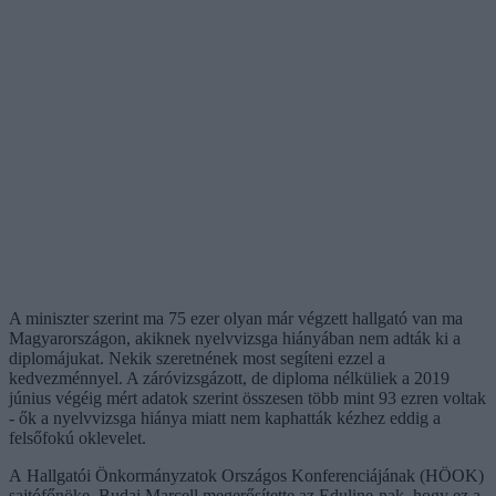
A miniszter szerint ma 75 ezer olyan már végzett hallgató van ma
Magyarországon, akiknek nyelvvizsga hiányában nem adták ki a
diplomájukat. Nekik szeretnének most segíteni ezzel a
kedvezménnyel. A záróvizsgázott, de diploma nélküliek a 2019
június végéig mért adatok szerint összesen több mint 93 ezren voltak
- ők a nyelvvizsga hiánya miatt nem kaphatták kézhez eddig a
felsőfokú oklevelet.
A Hallgatói Önkormányzatok Országos Konferenciájának (HÖOK)
sajtófőnöke, Budai Marcell megerősítette az Eduline-nak, hogy ez a