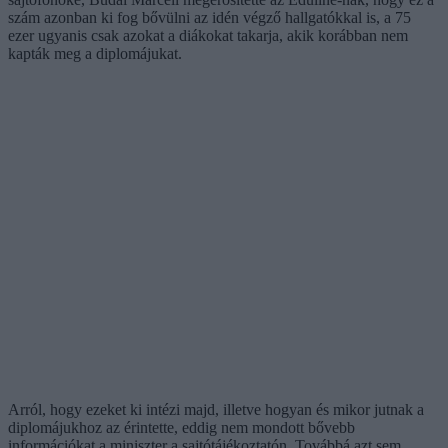
szám azonban ki fog bővülni az idén végző hallgatókkal is, a 75
ezer ugyanis csak azokat a diákokat takarja, akik korábban nem
kapták meg a diplomájukat.
Arról, hogy ezeket ki intézi majd, illetve hogyan és mikor jutnak a
diplomájukhoz az érintette, eddig nem mondott bővebb
információkat a miniszter a sajtótájékoztatón. Továbbá azt sem