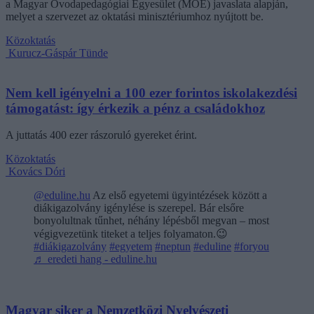
a Magyar Óvodapedagógiai Egyesület (MOE) javaslata alapján,
melyet a szervezet az oktatási minisztériumhoz nyújtott be.
Közoktatás
Kurucz-Gáspár Tünde
Nem kell igényelni a 100 ezer forintos iskolakezdési
támogatást: így érkezik a pénz a családokhoz
A juttatás 400 ezer rászoruló gyereket érint.
Közoktatás
Kovács Dóri
@eduline.hu
Az első egyetemi ügyintézések között a
diákigazolvány igénylése is szerepel. Bár elsőre
bonyolultnak tűnhet, néhány lépésből megvan – most
végigvezetünk titeket a teljes folyamaton.😉
#diákigazolvány
#egyetem
#neptun
#eduline
#foryou
♬ eredeti hang - eduline.hu
Magyar siker a Nemzetközi Nyelvészeti