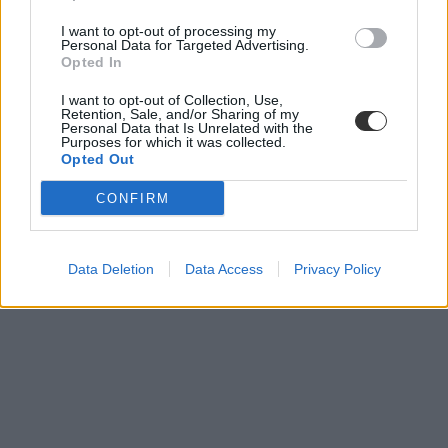
ITM
I want to opt-out of processing my
koronavírus
Personal Data for Targeted Advertising.
nyelvvizsga diploma
Opted In
diploma nyelvvizsga
belföld
I want to opt-out of Collection, Use,
Innovációs és Technológiai Minisztérium
Retention, Sale, and/or Sharing of my
Personal Data that Is Unrelated with the
Purposes for which it was collected.
Opted Out
CONFIRM
Data Deletion
Data Access
Privacy Policy