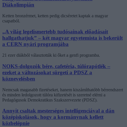
Diákolimpián
Ketten bronzérmet, ketten pedig dicséretet kaptak a magyar
csapatból.
„A világ legelismertebb tudósainak előadásait
hallgathatjuk” – két magyar egyetemista is bekerült
a CERN nyári programjába
21 ezer diákból választották ki őket a genfi programba.
NOKS-dolgozók bére, cafetéria, túlórapótlék –
ezeket a változásokat sürgeti a PDSZ a
köznevelésben
Nemcsak magasabb fizetéseket, hanem kiszámíthatóbb bérrendszert
és minden ledolgozott túlóra kifizetését is szeretné elérni a
Pedagógusok Demokratikus Szakszervezete (PDSZ).
Annyit csaltak mesterséges intelligenciával a dán
középiskolások, hogy a kormánynak kellett
közbelépnie