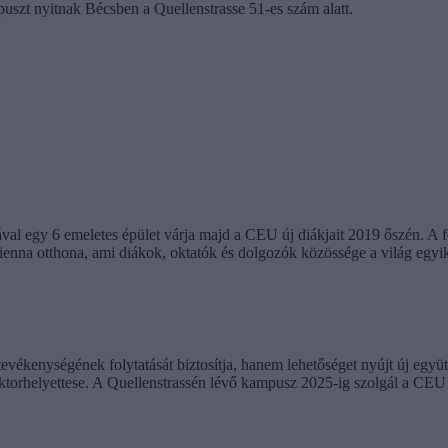
uszt nyitnak Bécsben a Quellenstrasse 51-es szám alatt.
tával egy 6 emeletes épület várja majd a CEU új diákjait 2019 őszén. A f
ienna otthona, ami diákok, oktatók és dolgozók közössége a világ egy
evékenységének folytatását biztosítja, hanem lehetőséget nyújt új eg
ktorhelyettese. A Quellenstrassén lévő kampusz 2025-ig szolgál a CEU 