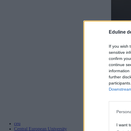
Eduline d
If you wish 
sensitive in
confirm you
continue se
information 
further disc
participants
Downstream 
Persona
ceu
I want t
Central European University