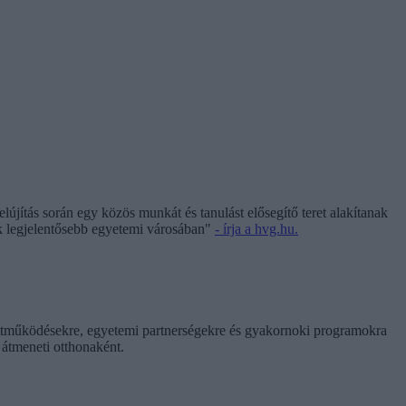
elújítás során egy közös munkát és tanulást elősegítő teret alakítanak
ik legjelentősebb egyetemi városában"
- írja a hvg.hu.
yüttműködésekre, egyetemi partnerségekre és gyakornoki programokra
átmeneti otthonaként.