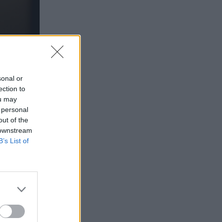
sonal or
ection to
ou may
 personal
out of the
 downstream
B’s List of