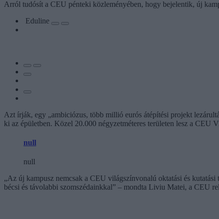
Arról tudósít a CEU pénteki közleményében, hogy bejelentik, új kamp
Eduline
Azt írják, egy „ambiciózus, több millió eurós átépítési projekt lezárul
ki az épületben. Közel 20.000 négyzetméteres területen lesz a CEU V
null
null
„Az új kampusz nemcsak a CEU világszínvonalú oktatási és kutatási t
bécsi és távolabbi szomszédainkkal” – mondta Liviu Matei, a CEU re