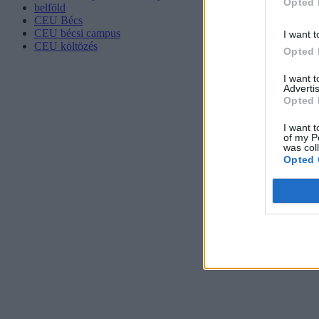
Opted 
belföld
CEU Bécs
CEU bécsi campus
I want t
CEU költözés
Opted 
I want 
Advertis
Opted 
I want t
of my P
was col
Opted 