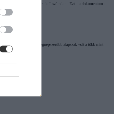
 gyógyszerész nyugdíjazására kell számítani. Ezt – a dokumentum a
átás például a negyedik legnépszerűbb alapszak volt a több mint