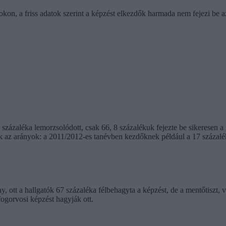
on, a friss adatok szerint a képzést elkezdők harmada nem fejezi be a
zázaléka lemorzsolódott, csak 66, 8 százalékuk fejezte be sikeresen a 
ak az arányok: a 2011/2012-es tanévben kezdőknek például a 17 százalé
 ott a hallgatók 67 százaléka félbehagyta a képzést, de a mentőtiszt, v
fogorvosi képzést hagyják ott.