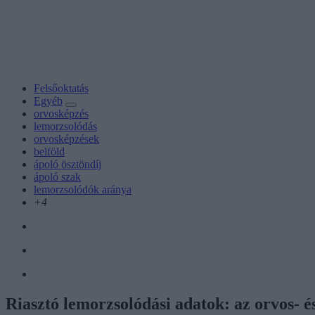
Felsőoktatás
Egyéb
orvosképzés
lemorzsolódás
orvosképzések
belföld
ápoló ösztöndíj
ápoló szak
lemorzsolódók aránya
+4
Riasztó lemorzsolódási adatok: az orvos- 