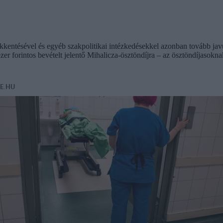
csökkentésével és egyéb szakpolitikai intézkedésekkel azonban tovább ja
r forintos bevételt jelentő Mihalicza-ösztöndíjra – az ösztöndíjasoknak