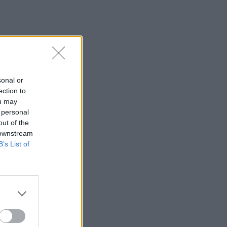
sonal or
ection to
ou may
 personal
out of the
 downstream
B’s List of