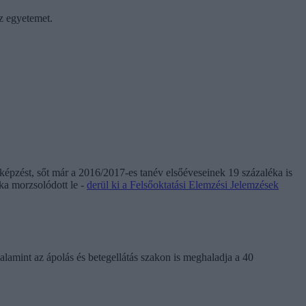
z egyetemet.
képzést, sőt már a 2016/2017-es tanév elsőéveseinek 19 százaléka is
ka morzsolódott le -
derül ki a Felsőoktatási Elemzési Jelemzések
alamint az ápolás és betegellátás szakon is meghaladja a 40