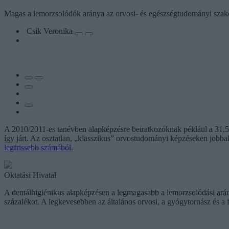
Magas a lemorzsolódók aránya az orvosi- és egészségtudományi szakok
Csik Veronika
A 2010/2011-es tanévben alapképzésre beiratkozóknak például a 31,5 s
így járt. Az osztatlan, „klasszikus” orvostudományi képzéseken jobb
legfrissebb számából.
Oktatási Hivatal
A dentálhigiénikus alapképzésen a legmagasabb a lemorzsolódási arány,
százalékot. A legkevesebben az általános orvosi, a gyógytornász és a 