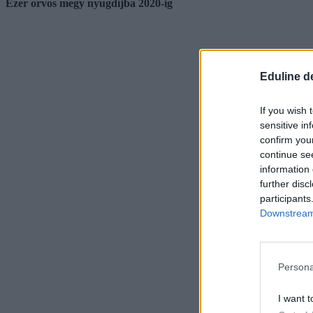
Ezer orvos megy nyugdíjba 2020-ig
Eduline d
If you wish 
sensitive in
confirm you
continue se
information 
further disc
participants
Downstream 
Persona
I want t