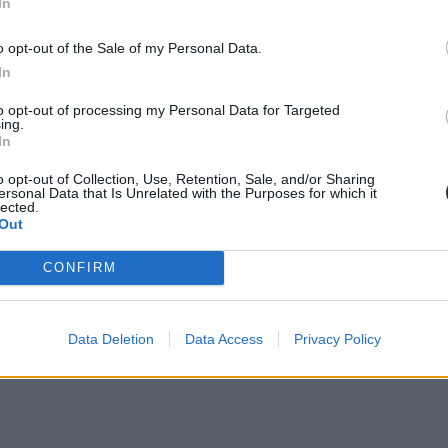
In
-os cselekvési tervében
az áll, 2020-ig ezer orvos, 185 fogorvos és 120
ma meghaladja.
o opt-out of the Sale of my Personal Data.
In
to opt-out of processing my Personal Data for Targeted
ing.
In
 emelkedik, 2018-ban majdnem elérte a 11 ezret, az ápolás és betegell
o opt-out of Collection, Use, Retention, Sale, and/or Sharing
orvosnak 1215-en, gyógyszerésznek 1118-an jelentkeztek.
ersonal Data that Is Unrelated with the Purposes for which it
lected.
Out
CONFIRM
Data Deletion
Data Access
Privacy Policy