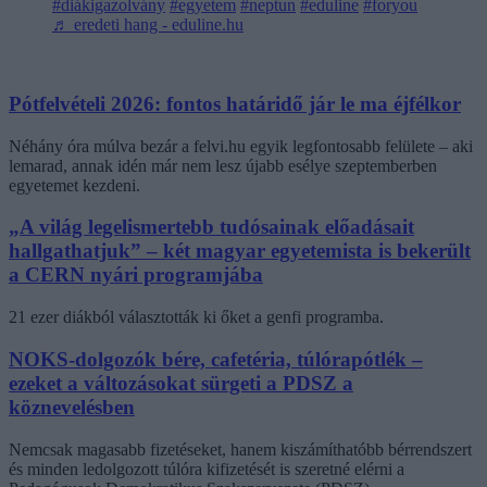
#diákigazolvány
#egyetem
#neptun
#eduline
#foryou
♬ eredeti hang - eduline.hu
Pótfelvételi 2026: fontos határidő jár le ma éjfélkor
Néhány óra múlva bezár a felvi.hu egyik legfontosabb felülete – aki
lemarad, annak idén már nem lesz újabb esélye szeptemberben
egyetemet kezdeni.
„A világ legelismertebb tudósainak előadásait
hallgathatjuk” – két magyar egyetemista is bekerült
a CERN nyári programjába
21 ezer diákból választották ki őket a genfi programba.
NOKS-dolgozók bére, cafetéria, túlórapótlék –
ezeket a változásokat sürgeti a PDSZ a
köznevelésben
Nemcsak magasabb fizetéseket, hanem kiszámíthatóbb bérrendszert
és minden ledolgozott túlóra kifizetését is szeretné elérni a