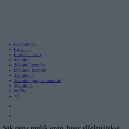
Felsőoktatás
Egyéb
fontos határidő
diákhitel
diákhitel igénylés
Diákhitel központ
diákhitel 2
diákhitel igénylés határidő
diákhitel 1
belföld
+5
Sok pénz múlik azon, hogy elfelejtitek-e