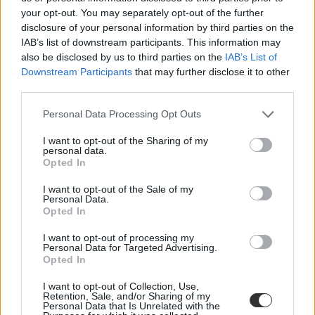
fontos határidő
your opt-out. You may separately opt-out of the further
diákhitel
disclosure of your personal information by third parties on the
diákhitel igénylés
IAB’s list of downstream participants. This information may
Diákhitel központ
also be disclosed by us to third parties on the
IAB’s List of
diákhitel 2
Downstream Participants
that may further disclose it to other
diákhitel igénylés határidő
diákhitel 1
third parties.
belföld
Personal Data Processing Opt Outs
I want to opt-out of the Sharing of my
personal data.
Opted In
I want to opt-out of the Sale of my
Personal Data.
Opted In
I want to opt-out of processing my
Personal Data for Targeted Advertising.
Opted In
I want to opt-out of Collection, Use,
Retention, Sale, and/or Sharing of my
Personal Data that Is Unrelated with the