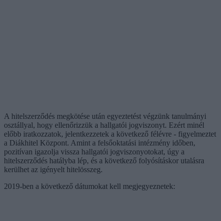
A hitelszerződés megkötése után egyeztetést végzünk tanulmányi
osztállyal, hogy ellenőrizzük a hallgatói jogviszonyt. Ezért minél
előbb iratkozzatok, jelentkezzetek a következő félévre - figyelmeztet
a Diákhitel Központ. Amint a felsőoktatási intézmény időben,
pozitívan igazolja vissza hallgatói jogviszonyotokat, úgy a
hitelszerződés hatályba lép, és a következő folyósításkor utalásra
kerülhet az igényelt hitelösszeg.
2019-ben a következő dátumokat kell megjegyeznetek: