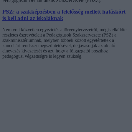
Pedagógusok Demokratikus Szakszervezete (PDSZ).
PSZ: a szakképzésben a felelősség mellett hatáskört
is kell adni az iskoláknak
Nem volt közvetlen egyeztetés a törvénytervezetről, mégis elküldte
részletes észrevételeit a Pedagógusok Szakszervezete (PSZ) a
szakminisztériumnak, melyben többek között egyetértettek a
kancellári rendszer megszüntetésével, de javasolják az oktató
elnevezés kivezetését és azt, hogy a főigazgatói poszthoz
pedagógusi végzettségre is legyen szükség.