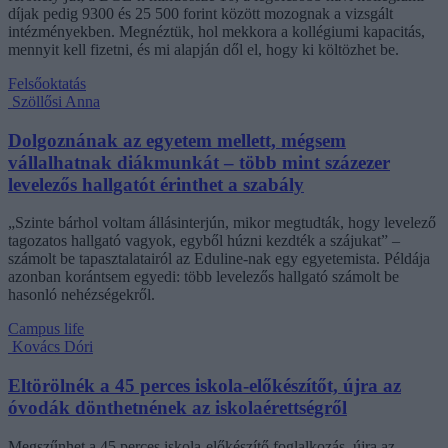
díjak pedig 9300 és 25 500 forint között mozognak a vizsgált
intézményekben. Megnéztük, hol mekkora a kollégiumi kapacitás,
mennyit kell fizetni, és mi alapján dől el, hogy ki költözhet be.
Felsőoktatás
Szöllősi Anna
Dolgoznának az egyetem mellett, mégsem
vállalhatnak diákmunkát – több mint százezer
levelezős hallgatót érinthet a szabály
„Szinte bárhol voltam állásinterjún, mikor megtudták, hogy levelező
tagozatos hallgató vagyok, egyből húzni kezdték a szájukat” –
számolt be tapasztalatairól az Eduline-nak egy egyetemista. Példája
azonban korántsem egyedi: több levelezős hallgató számolt be
hasonló nehézségekről.
Campus life
Kovács Dóri
Eltörölnék a 45 perces iskola-előkészítőt, újra az
óvodák dönthetnének az iskolaérettségről
Megszűnhet a 45 perces iskola-előkészítő foglalkozás, újra az