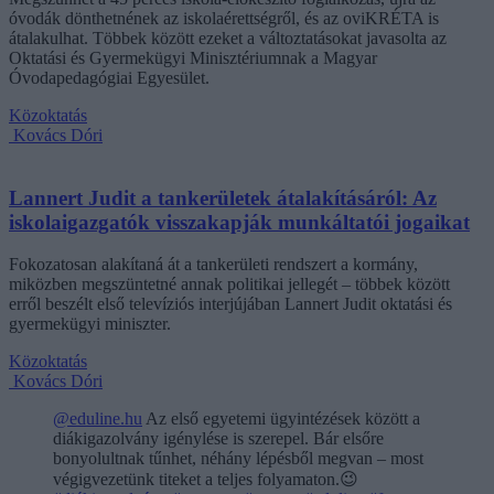
óvodák dönthetnének az iskolaérettségről, és az oviKRÉTA is
átalakulhat. Többek között ezeket a változtatásokat javasolta az
Oktatási és Gyermekügyi Minisztériumnak a Magyar
Óvodapedagógiai Egyesület.
Közoktatás
Kovács Dóri
Lannert Judit a tankerületek átalakításáról: Az
iskolaigazgatók visszakapják munkáltatói jogaikat
Fokozatosan alakítaná át a tankerületi rendszert a kormány,
miközben megszüntetné annak politikai jellegét – többek között
erről beszélt első televíziós interjújában Lannert Judit oktatási és
gyermekügyi miniszter.
Közoktatás
Kovács Dóri
@eduline.hu
Az első egyetemi ügyintézések között a
diákigazolvány igénylése is szerepel. Bár elsőre
bonyolultnak tűnhet, néhány lépésből megvan – most
végigvezetünk titeket a teljes folyamaton.😉