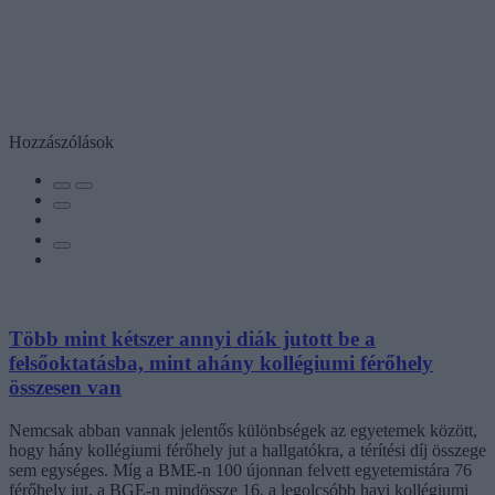
Hozzászólások
Több mint kétszer annyi diák jutott be a
felsőoktatásba, mint ahány kollégiumi férőhely
összesen van
Nemcsak abban vannak jelentős különbségek az egyetemek között,
hogy hány kollégiumi férőhely jut a hallgatókra, a térítési díj összege
sem egységes. Míg a BME-n 100 újonnan felvett egyetemistára 76
férőhely jut, a BGE-n mindössze 16, a legolcsóbb havi kollégiumi