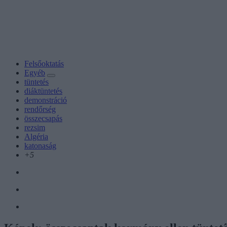
Felsőoktatás
Egyéb
tüntetés
diáktüntetés
demonstráció
rendőrség
összecsapás
rezsim
Algéria
katonaság
+5