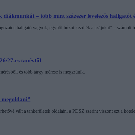
diákmunkát – több mint százezer levelezős hallgatót é
agozatos hallgató vagyok, egyből húzni kezdték a szájukat” – számolt b
6/27-es tanévtől
amérésből, és több tárgy mérése is megszűnik.
m megoldani”
érhetővé vált a tankerületek oldalain, a PDSZ szerint viszont ezt a kötel