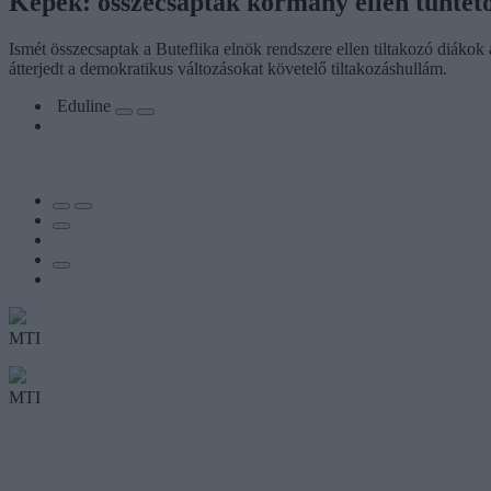
Képek: összecsaptak kormány ellen tünte
Ismét összecsaptak a Buteflika elnök rendszere ellen tiltakozó diáko
átterjedt a demokratikus változásokat követelő tiltakozáshullám.
Eduline
MTI
MTI