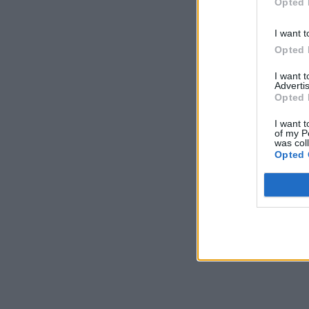
Opted 
I want t
Opted 
I want 
Advertis
Opted 
I want t
of my P
was col
Opted 