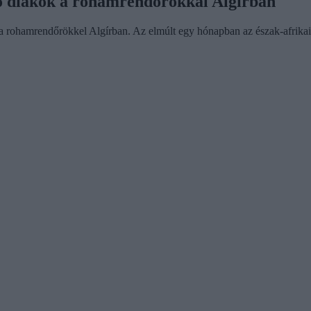
tő diákok a rohamrendőrökkal Algírban
k a rohamrendőrökkel Algírban. Az elmúlt egy hónapban az észak-afrikai