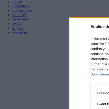
tüntetés
diáktüntetés
demonstráció
rendőrség
összecsapás
rezsim
Eduline d
Algéria
katonaság
If you wish 
sensitive in
confirm you
continue se
information 
further disc
participants
Downstream 
Persona
I want t