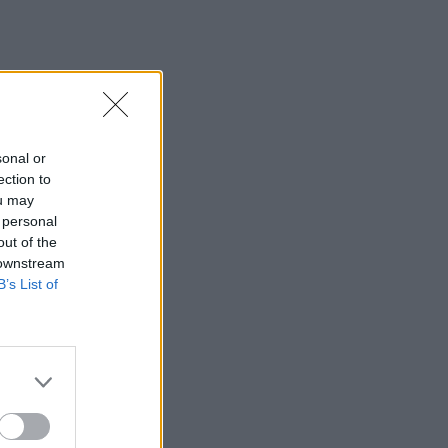
sonal or
ection to
ou may
 personal
out of the
 downstream
B’s List of