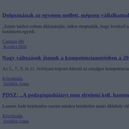
Dolgoznának az egyetem mellett, mégsem vállalhatnak 
„Szinte bárhol voltam állásinterjún, mikor megtudták, hogy levelező t
korántsem egyedi.
Campus life
Kovács Dóri
Nagy változások jönnek a kompetenciamérésben a 202
Az 5., 7., 9. és 11. évfolyam teljesen kikerül az országos kompetenci
Közoktatás
Szöllősi Anna
PDSZ: „A pedagógushiányt nem elrejteni kell, hane
Lannert Judit bejelentése szerint minden betöltetlen tanári álláshely el
Közoktatás
Szöllősi Anna