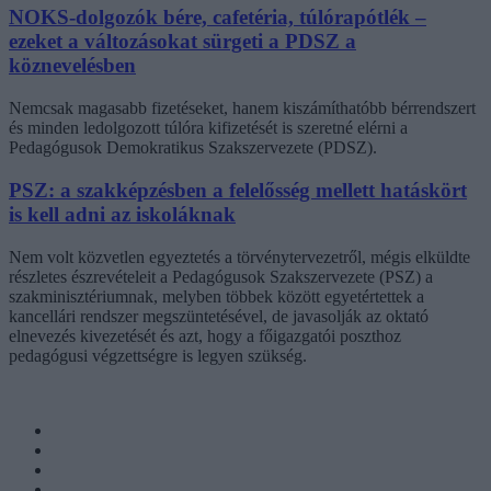
NOKS-dolgozók bére, cafetéria, túlórapótlék –
ezeket a változásokat sürgeti a PDSZ a
köznevelésben
Nemcsak magasabb fizetéseket, hanem kiszámíthatóbb bérrendszert
és minden ledolgozott túlóra kifizetését is szeretné elérni a
Pedagógusok Demokratikus Szakszervezete (PDSZ).
PSZ: a szakképzésben a felelősség mellett hatáskört
is kell adni az iskoláknak
Nem volt közvetlen egyeztetés a törvénytervezetről, mégis elküldte
részletes észrevételeit a Pedagógusok Szakszervezete (PSZ) a
szakminisztériumnak, melyben többek között egyetértettek a
kancellári rendszer megszüntetésével, de javasolják az oktató
elnevezés kivezetését és azt, hogy a főigazgatói poszthoz
pedagógusi végzettségre is legyen szükség.