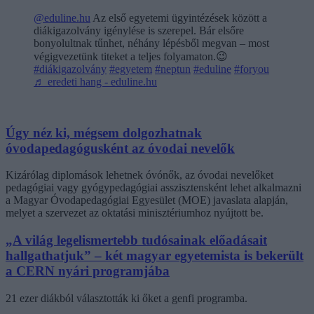
@eduline.hu
Az első egyetemi ügyintézések között a
diákigazolvány igénylése is szerepel. Bár elsőre
bonyolultnak tűnhet, néhány lépésből megvan – most
végigvezetünk titeket a teljes folyamaton.😉
#diákigazolvány
#egyetem
#neptun
#eduline
#foryou
♬ eredeti hang - eduline.hu
Úgy néz ki, mégsem dolgozhatnak
óvodapedagógusként az óvodai nevelők
Kizárólag diplomások lehetnek óvónők, az óvodai nevelőket
pedagógiai vagy gyógypedagógiai asszisztensként lehet alkalmazni
a Magyar Óvodapedagógiai Egyesület (MOE) javaslata alapján,
melyet a szervezet az oktatási minisztériumhoz nyújtott be.
„A világ legelismertebb tudósainak előadásait
hallgathatjuk” – két magyar egyetemista is bekerült
a CERN nyári programjába
21 ezer diákból választották ki őket a genfi programba.