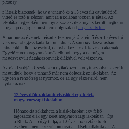
pixabay
z látszik biztosnak, hogy a tanárnő és a 15 éves fiú együttlétéről
videó és fotó is készült, amit az iskolában többen is láttak. Az
iskolában egyébként nem nyilatkoztak, de annyit sikerült megtudni,
hogy a pedagógus most nem dolgozik ott
- írja az atv.hu.
A harmincas éveinek második felében járó tanárnő és a 15 éves fiú
viszonyáról egész kadarkúton tudnak. A somogyi kisvárosban
mindenki hallott az esetről, de nyilatkozni csak kevesen akarnak.
Egyelőre nem nagyon akarják elhinni, hogy a nemrégen
megözvegyült fiatalasszonynak diákjával volt viszonya.
Az oldal stábjának senki sem nyilatkozott, annyit azonban sikerült
megtudiuk, hogy a tanárnő már nem dolgozik az iskolában. Az
ügyben a rendőrség is nyomoz, de az ügy részleteiről nem
nyilatkoznak.
12 éves diák zaklatott elsősöket egy kelet-
magyarországi iskolában
Hónapokig zaklathatta a kisiskolásokat egy felső
tagozatos diák egy kelet-magyarországi iskolában - írja
a Blikk. A lap úgy tudja, a 12 éves molesztáló több
esetben a nemi szervét mutogatta a kisebb diákoknak. A