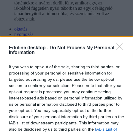
történtekre a nyáron derült fény, amikor egy, az
iskolától független nyári táborban az egyik felügyelő
tanár benyitott a fiú­mosdóba, és szemtanúja volt az
abúzusnak.
oktatás
nyomozás
szexuális zaklatás
tanár diák kapcsolat
Eduline desktop -
Do Not Process My Personal
tanár diák viszony
Information
belföld
Hozzászólások
If you wish to opt-out of the sale, sharing to third parties, or
processing of your personal or sensitive information for
targeted advertising by us, please use the below opt-out
section to confirm your selection. Please note that after your
opt-out request is processed you may continue seeing
interest-based ads based on personal information utilized by
us or personal information disclosed to third parties prior to
your opt-out. You may separately opt-out of the further
disclosure of your personal information by third parties on the
Mi a baj a 8 osztályos általános iskolával, és mi jöhet
IAB’s list of downstream participants. This information may
helyette?
also be disclosed by us to third parties on the
IAB’s List of