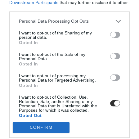
Downstream Participants
that may further disclose it to other
A kisiskolák tanárhiánya és a kisgimnáziumok elitképzővé válása
third parties.
nem elszigetelt hibák, hanem a jelenlegi oktatási szerkezet
„erővonalai”, amelyek a rendszer gyökeres reformjáért kiáltanak Dr.
Gyarmathy Éva klinikai és neveléslélektani szakpszichológus,
Personal Data Processing Opt Outs
egyetemi tanár szerint.
I want to opt-out of the Sharing of my
Közoktatás
personal data.
Kurucz-Gáspár Tünde
Opted In
Dolgoznának az egyetem mellett, mégsem
I want to opt-out of the Sale of my
Personal Data.
vállalhatnak diákmunkát – több mint százezer
Opted In
levelezős hallgatót érinthet a szabály
I want to opt-out of processing my
Personal Data for Targeted Advertising.
„Szinte bárhol voltam állásinterjún, mikor megtudták, hogy levelező
Opted In
tagozatos hallgató vagyok, egyből húzni kezdték a szájukat” –
számolt be tapasztalatairól az Eduline-nak egy egyetemista. Példája
azonban korántsem egyedi: több levelezős hallgató számolt be
I want to opt-out of Collection, Use,
Retention, Sale, and/or Sharing of my
hasonló nehézségekről.
Personal Data that Is Unrelated with the
Purposes for which it was collected.
Campus life
Opted Out
Kovács Dóri
CONFIRM
Eltörölnék a 45 perces iskola-előkészítőt, újra az
óvodák dönthetnének az iskolaérettségről