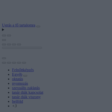
Ugrás a fő tartalomra
Felnőttképzés
Egyéb
oktatás
nyomozás
szexuális zaklatás
tanár diák kapcsolat
tanár diák viszony
belföld
+3