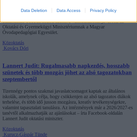
Megszűnhet a 45 perces iskola-előkészítő foglalkozás, újra az
Data Deletion
Data Access
Privacy Policy
óvodák dönthetnének az iskolaérettségről, és az oviKRÉTA is
átalakulhat. Többek között ezeket a változtatásokat javasolta az
Oktatási és Gyermekügyi Minisztériumnak a Magyar
Óvodapedagógiai Egyesület.
Közoktatás
Kovács Dóri
Lannert Judit: Rugalmasabb napkezdés, hosszabb
szünetek és több mozgás jöhet az alsó tagozatokban
szeptembertől
Tizennégy pontos szakmai javaslatcsomagot kaptak az általános
iskolák, amelynek célja, hogy csökkenjen az alsó tagozatos diákok
terhelése, és több idő jusson mozgásra, kreatív tevékenységekre,
valamint tapasztalati tanulásra. Az intézmények már a 2026/2027-es
tanévtől alkalmazhatják az ajánlásokat – írta Facebook-oldalán
Lannert Judit oktatási miniszter.
Közoktatás
Kurucz-Gáspár Tünde