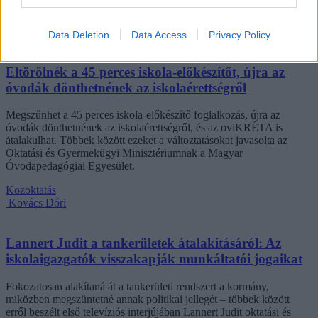
hasonló nehézségekről.
Campus life
Data Deletion
Data Access
Privacy Policy
Kovács Dóri
Eltörölnék a 45 perces iskola-előkészítőt, újra az
óvodák dönthetnének az iskolaérettségről
Megszűnhet a 45 perces iskola-előkészítő foglalkozás, újra az
óvodák dönthetnének az iskolaérettségről, és az oviKRÉTA is
átalakulhat. Többek között ezeket a változtatásokat javasolta az
Oktatási és Gyermekügyi Minisztériumnak a Magyar
Óvodapedagógiai Egyesület.
Közoktatás
Kovács Dóri
Lannert Judit a tankerületek átalakításáról: Az
iskolaigazgatók visszakapják munkáltatói jogaikat
Fokozatosan alakítaná át a tankerületi rendszert a kormány,
miközben megszüntetné annak politikai jellegét – többek között
erről beszélt első televíziós interjújában Lannert Judit oktatási és