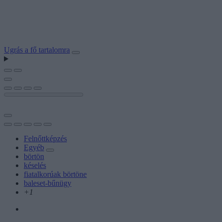
Ugrás a fő tartalomra
Felnőttképzés
Egyéb
börtön
késelés
fiatalkorúak börtöne
baleset-bűnügy
+1