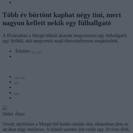
Több év börtönt kaphat négy tini, mert
nagyon kellett nekik egy fülhallgató
A fővárosban a Margit hídnál akartak megszerezni egy fülhallgatót
egy férfitól, akit megvertek majd életveszélyesen megkéseltek.
Eduline
Stiller Ákos
Tavaly áprilisban a Margit híd budai oldalán ittas állapotban járta az
utcákat négy tinédzser. A hídnál szembe jött velük egy 29 éves férfi,