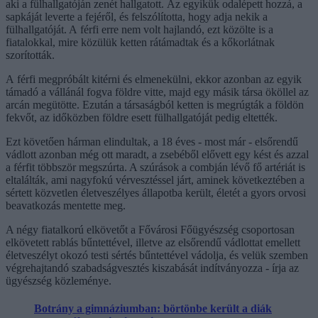
aki a fülhallgatóján zenét hallgatott. Az egyikük odalépett hozzá, a
sapkáját leverte a fejéről, és felszólította, hogy adja nekik a
fülhallgatóját. A férfi erre nem volt hajlandó, ezt közölte is a
fiatalokkal, mire közülük ketten rátámadtak és a kőkorlátnak
szorították.
A férfi megpróbált kitérni és elmenekülni, ekkor azonban az egyik
támadó a vállánál fogva földre vitte, majd egy másik társa ököllel az
arcán megütötte. Ezután a társaságból ketten is megrúgták a földön
fekvőt, az időközben földre esett fülhallgatóját pedig eltették.
Ezt követően hárman elindultak, a 18 éves - most már - elsőrendű
vádlott azonban még ott maradt, a zsebéből elővett egy kést és azzal
a férfit többször megszúrta. A szúrások a combján lévő fő artériát is
eltalálták, ami nagyfokú vérvesztéssel járt, aminek következtében a
sértett közvetlen életveszélyes állapotba került, életét a gyors orvosi
beavatkozás mentette meg.
A négy fiatalkorú elkövetőt a Fővárosi Főügyészség csoportosan
elkövetett rablás bűntettével, illetve az elsőrendű vádlottat emellett
életveszélyt okozó testi sértés bűntettével vádolja, és velük szemben
végrehajtandó szabadságvesztés kiszabását indítványozza - írja az
ügyészség közleménye.
Botrány a gimnáziumban: börtönbe került a diák