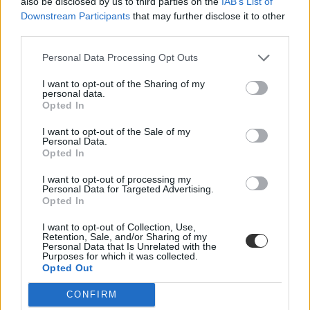
also be disclosed by us to third parties on the
IAB’s List of
Több mint kétszer annyi diák jutott be a
Downstream Participants
that may further disclose it to other
felsőoktatásba, mint ahány kollégiumi férőhely
third parties.
összesen van
Personal Data Processing Opt Outs
Nemcsak abban vannak jelentős különbségek az egyetemek között,
I want to opt-out of the Sharing of my
hogy hány kollégiumi férőhely jut a hallgatókra, a térítési díj összege
personal data.
sem egységes. Míg a BME-n 100 újonnan felvett egyetemistára 76
Opted In
férőhely jut, a BGE-n mindössze 16, a legolcsóbb havi kollégiumi
díjak pedig 9300 és 25 500 forint között mozognak a vizsgált
I want to opt-out of the Sale of my
intézményekben. Megnéztük, hol mekkora a kollégiumi kapacitás,
Personal Data.
mennyit kell fizetni, és mi alapján dől el, hogy ki költözhet be.
Opted In
Felsőoktatás
I want to opt-out of processing my
Szöllősi Anna
Personal Data for Targeted Advertising.
Opted In
Dolgoznának az egyetem mellett, mégsem
vállalhatnak diákmunkát – több mint százezer
I want to opt-out of Collection, Use,
Retention, Sale, and/or Sharing of my
levelezős hallgatót érinthet a szabály
Personal Data that Is Unrelated with the
Purposes for which it was collected.
„Szinte bárhol voltam állásinterjún, mikor megtudták, hogy levelező
Opted Out
tagozatos hallgató vagyok, egyből húzni kezdték a szájukat” –
számolt be tapasztalatairól az Eduline-nak egy egyetemista. Példája
CONFIRM
azonban korántsem egyedi: több levelezős hallgató számolt be