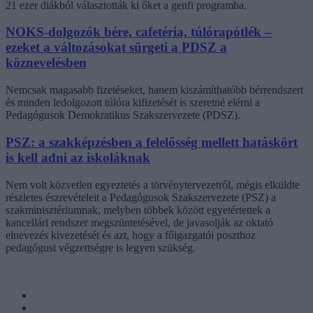
21 ezer diákból választották ki őket a genfi programba.
NOKS-dolgozók bére, cafetéria, túlórapótlék –
ezeket a változásokat sürgeti a PDSZ a
köznevelésben
Nemcsak magasabb fizetéseket, hanem kiszámíthatóbb bérrendszert
és minden ledolgozott túlóra kifizetését is szeretné elérni a
Pedagógusok Demokratikus Szakszervezete (PDSZ).
PSZ: a szakképzésben a felelősség mellett hatáskört
is kell adni az iskoláknak
Nem volt közvetlen egyeztetés a törvénytervezetről, mégis elküldte
részletes észrevételeit a Pedagógusok Szakszervezete (PSZ) a
szakminisztériumnak, melyben többek között egyetértettek a
kancellári rendszer megszüntetésével, de javasolják az oktató
elnevezés kivezetését és azt, hogy a főigazgatói poszthoz
pedagógusi végzettségre is legyen szükség.