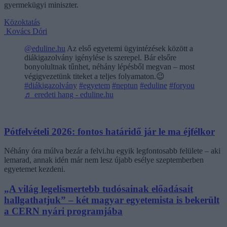
gyermekügyi miniszter.
Közoktatás
Kovács Dóri
@eduline.hu
Az első egyetemi ügyintézések között a
diákigazolvány igénylése is szerepel. Bár elsőre
bonyolultnak tűnhet, néhány lépésből megvan – most
végigvezetünk titeket a teljes folyamaton.😉
#diákigazolvány
#egyetem
#neptun
#eduline
#foryou
♬ eredeti hang - eduline.hu
Pótfelvételi 2026: fontos határidő jár le ma éjfélkor
Néhány óra múlva bezár a felvi.hu egyik legfontosabb felülete – aki
lemarad, annak idén már nem lesz újabb esélye szeptemberben
egyetemet kezdeni.
„A világ legelismertebb tudósainak előadásait
hallgathatjuk” – két magyar egyetemista is bekerült
a CERN nyári programjába