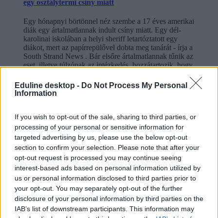
egy osztálytermi csíny miatt
Egy hónapnyi börtönnel néz szembe a 17 éves amerikai
diák egy ártalmatlannak indult csíny miatt. Egy dél-
karolinai iskolában a helyi sheriff letartóztatott egy
diákot, mert az papírrepülővel dobta meg tanárát - írja a
South Strand News . Bár elsőre ártalmatlannak tűnik az
eset, illetve túlzónak az intézkedés, hozzátartozik, hogy
a tanár épp elfordította a fejét, így a szemét érte a
papírrepülő orra.
Eduline desktop -
Do Not Process My Personal
Information
börtön
késelés
fiatalkorúak börtöne
If you wish to opt-out of the sale, sharing to third parties, or
baleset-bűnügy
processing of your personal or sensitive information for
targeted advertising by us, please use the below opt-out
Hozzászólások
section to confirm your selection. Please note that after your
opt-out request is processed you may continue seeing
interest-based ads based on personal information utilized by
us or personal information disclosed to third parties prior to
your opt-out. You may separately opt-out of the further
disclosure of your personal information by third parties on the
IAB’s list of downstream participants. This information may