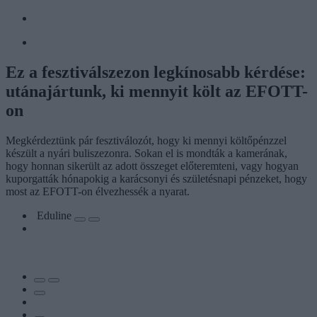
Ez a fesztiválszezon legkínosabb kérdése:
utánajártunk, ki mennyit költ az EFOTT-
on
Megkérdeztünk pár fesztiválozót, hogy ki mennyi költőpénzzel
készült a nyári buliszezonra. Sokan el is mondták a kamerának,
hogy honnan sikerült az adott összeget előteremteni, vagy hogyan
kuporgatták hónapokig a karácsonyi és születésnapi pénzeket, hogy
most az EFOTT-on élvezhessék a nyarat.
Eduline