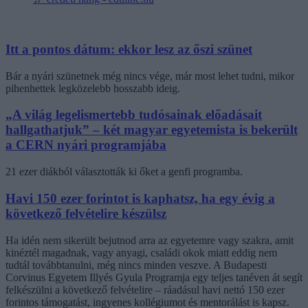
Itt a pontos dátum: ekkor lesz az őszi szünet
Bár a nyári szünetnek még nincs vége, már most lehet tudni, mikor
pihenhettek legközelebb hosszabb ideig.
„A világ legelismertebb tudósainak előadásait
hallgathatjuk” – két magyar egyetemista is bekerült
a CERN nyári programjába
21 ezer diákból választották ki őket a genfi programba.
Havi 150 ezer forintot is kaphatsz, ha egy évig a
következő felvételire készülsz
Ha idén nem sikerült bejutnod arra az egyetemre vagy szakra, amit
kinéztél magadnak, vagy anyagi, családi okok miatt eddig nem
tudtál továbbtanulni, még nincs minden veszve. A Budapesti
Corvinus Egyetem Illyés Gyula Programja egy teljes tanéven át segít
felkészülni a következő felvételire – ráadásul havi nettó 150 ezer
forintos támogatást, ingyenes kollégiumot és mentorálást is kapsz.