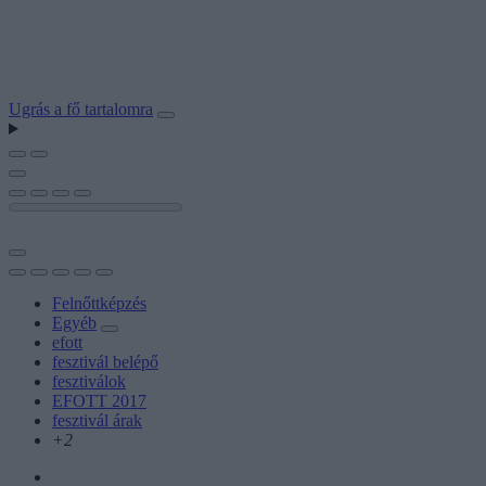
Ugrás a fő tartalomra
Felnőttképzés
Egyéb
efott
fesztivál belépő
fesztiválok
EFOTT 2017
fesztivál árak
+2