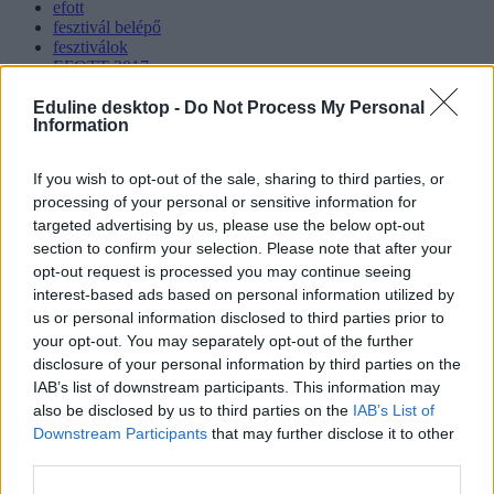
efott
fesztivál belépő
fesztiválok
EFOTT 2017
fesztivál árak
Eduline desktop -
Do Not Process My Personal
Hozzászólások
Information
If you wish to opt-out of the sale, sharing to third parties, or
processing of your personal or sensitive information for
targeted advertising by us, please use the below opt-out
section to confirm your selection. Please note that after your
opt-out request is processed you may continue seeing
interest-based ads based on personal information utilized by
us or personal information disclosed to third parties prior to
Hana György: „Méltóságot, tekintélyt kell adni az
your opt-out. You may separately opt-out of the further
oktatásról szóló közbeszédnek”
disclosure of your personal information by third parties on the
IAB’s list of downstream participants. This information may
Az új kormány az elődökétől merőben eltérő kommunikációs
stratégiával kezdte meg működését. Az egyes minisztériumok
also be disclosed by us to third parties on the
IAB’s List of
szintjére kiterjesztett hiperaktivitás érezhetően felszabadulást,
Downstream Participants
that may further disclose it to other
optimizmust ébresztett és éltet. Különösen az olyan, korábban porig
third parties.
alázott ágazatban, mint az oktatás. Ám pontosan ez a lendület az,
ami egy újabb megkerülhetetlen kihívást is előtérbe rántott: az