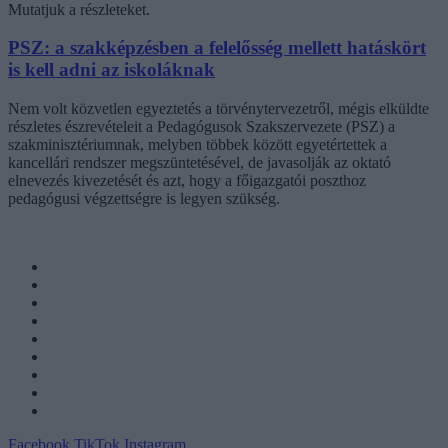
Mutatjuk a részleteket.
PSZ: a szakképzésben a felelősség mellett hatáskört
is kell adni az iskoláknak
Nem volt közvetlen egyeztetés a törvénytervezetről, mégis elküldte
részletes észrevételeit a Pedagógusok Szakszervezete (PSZ) a
szakminisztériumnak, melyben többek között egyetértettek a
kancellári rendszer megszüntetésével, de javasolják az oktató
elnevezés kivezetését és azt, hogy a főigazgatói poszthoz
pedagógusi végzettségre is legyen szükség.
Facebook
TikTok
Instagram