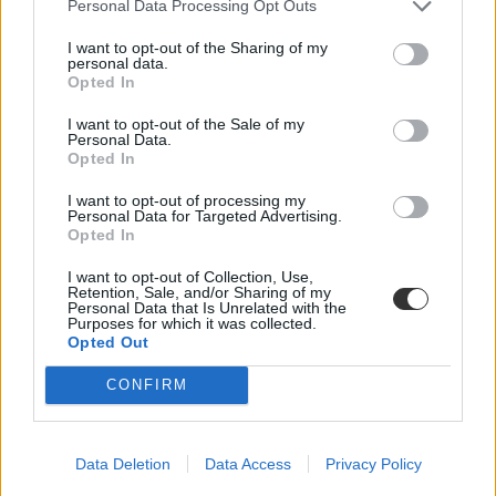
Personal Data Processing Opt Outs
érdemi társadalmi egyeztetés ígéretének beváltását, vagy más szóval
„kényszerét”. Ennek, az amúgy pozitív stressznek a kezeléséhez
I want to opt-out of the Sharing of my
igyekszem az alábbiakban szempontokat adni. Hana György
personal data.
humánökológus, közoktatási vezető véleménycikke.
Opted In
Közoktatás
I want to opt-out of the Sale of my
Vendégszerző
Personal Data.
Opted In
Dolgoznának az egyetem mellett, mégsem
vállalhatnak diákmunkát – több mint százezer
I want to opt-out of processing my
Personal Data for Targeted Advertising.
levelezős hallgatót érinthet a szabály
Opted In
„Szinte bárhol voltam állásinterjún, mikor megtudták, hogy levelező
I want to opt-out of Collection, Use,
tagozatos hallgató vagyok, egyből húzni kezdték a szájukat” –
Retention, Sale, and/or Sharing of my
számolt be tapasztalatairól az Eduline-nak egy egyetemista. Példája
Personal Data that Is Unrelated with the
Purposes for which it was collected.
azonban korántsem egyedi: több levelezős hallgató számolt be
Opted Out
hasonló nehézségekről.
Campus life
CONFIRM
Kovács Dóri
Eltörölnék a 45 perces iskola-előkészítőt, újra az
Data Deletion
Data Access
Privacy Policy
óvodák dönthetnének az iskolaérettségről