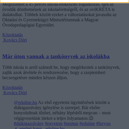
Megszűnhet a 45 perces iskola-előkészítő foglalkozás, újra az
óvodák dönthetnének az iskolaérettségről, és az oviKRÉTA is
átalakulhat. Többek között ezeket a változtatásokat javasolta az
Oktatási és Gyermekügyi Minisztériumnak a Magyar
Óvodapedagógiai Egyesület.
Közoktatás
Kovács Dóri
Már úton vannak a tankönyvek az iskolákba
Több iskola is arról számolt be, hogy megérkeztek a tankönyvek,
zajlik azok átvétele és rendszerezése, hogy a szeptemberi
becsengetésre minden készen álljon.
Közoktatás
Kovács Dóri
@eduline.hu
Az első egyetemi ügyintézések között a
diákigazolvány igénylése is szerepel. Bár elsőre
bonyolultnak tűnhet, néhány lépésből megvan – most
végigvezetünk titeket a teljes folyamaton.😉
#diákigazolvány
#egyetem
#neptun
#eduline
#foryou
♬ eredeti hang - eduline.hu