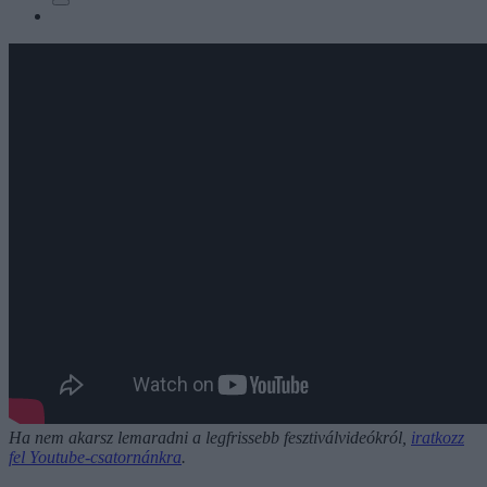
Ha nem akarsz lemaradni a legfrissebb fesztiválvideókról,
iratkozz
fel Youtube-csatornánkra
.