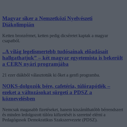
Magyar siker a Nemzetközi Nyelvészeti
Diákolimpián
Ketten bronzérmet, ketten pedig dicséretet kaptak a magyar
csapatból.
„A világ legelismertebb tudósainak előadásait
hallgathatjuk” – két magyar egyetemista is bekerült
a CERN nyári programjába
21 ezer diákból választották ki őket a genfi programba.
NOKS-dolgozók bére, cafetéria, túlórapótlék –
ezeket a változásokat sürgeti a PDSZ a
köznevelésben
Nemcsak magasabb fizetéseket, hanem kiszámíthatóbb bérrendszert
és minden ledolgozott túlóra kifizetését is szeretné elérni a
Pedagógusok Demokratikus Szakszervezete (PDSZ).