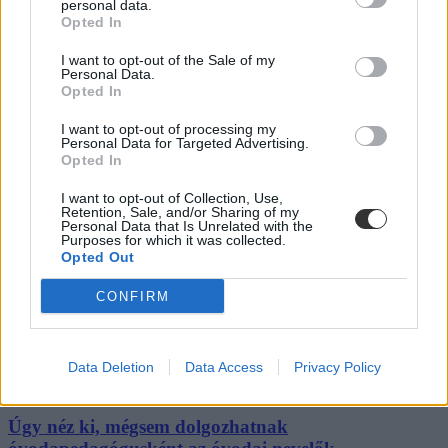
A kisiskolák tanárhiánya és a kisgimnáziumok elitképzővé válása
personal data.
nem elszigetelt hibák, hanem a jelenlegi oktatási szerkezet
Opted In
„erővonalai”, amelyek a rendszer gyökeres reformjáért kiáltanak Dr.
Gyarmathy Éva klinikai és neveléslélektani szakpszichológus,
I want to opt-out of the Sale of my
egyetemi tanár szerint.
Personal Data.
Opted In
Közoktatás
Kurucz-Gáspár Tünde
I want to opt-out of processing my
Personal Data for Targeted Advertising.
Opted In
Lannert Judit: Rugalmasabb napkezdés, hosszabb
szünetek és több mozgás jöhet az alsó tagozatokban
I want to opt-out of Collection, Use,
szeptembertől
Retention, Sale, and/or Sharing of my
Personal Data that Is Unrelated with the
Purposes for which it was collected.
Tizennégy pontos szakmai javaslatcsomagot kaptak az általános
Opted Out
iskolák, amelynek célja, hogy csökkenjen az alsó tagozatos diákok
terhelése, és több idő jusson mozgásra, kreatív tevékenységekre,
CONFIRM
valamint tapasztalati tanulásra. Az intézmények már a 2026/2027-es
tanévtől alkalmazhatják az ajánlásokat – írta Facebook-oldalán
Lannert Judit oktatási miniszter.
Data Deletion
Data Access
Privacy Policy
Közoktatás
Kurucz-Gáspár Tünde
Úgy néz ki, mégsem dolgozhatnak