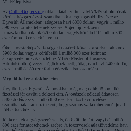
MTI/Filep István
Az
OnlineDegrees.org
oldal adatai szerint az MA/MSc-diplomások
közül a közgazdászok számíthatnak a legmagasabb fizetésre az
Egyesült Államokban: átlagosan havi 6300 dollárt, vagyis 1 millió
390 ezer forintot tehetnek zsebre. A geológusok sem
panaszkodhatnak, ők 6200 dollárt, vagyis körülbelül 1 millió 360
ezer forintot keresnek havonta.
Őket a mesterképzést is végzett nővérek követik a sorban, akiknek
5900 dollár, vagyis körülbelül 1 millió 300 ezer forint az
átlagjövedelmük. Az üzleti és MBA (Master of Business
Administration) végzettségűeknek pedig átlagosan havi 5400 dollár,
azaz 1 millió 180 ezer forint érkezik a bankszámlára.
Még többet ér a doktori cím
Úgy tűnik, az Egyesült Államokban még magasabb, többmilliós
fizetéssel jár együtt a doktori cím. A jogászok például átlagosan
8400 dollár, azaz 1 millió 850 ezer forintos havi fizetésre
számíthatnak – ami azt jelenti, hogy számos szakember ennél jóval
többet kap kézhez.
Jól keresnek a gyógyszerészek is, ők 8200 dollárt, vagyis 1 millió
800 ezer forintot tehetnek zsebre. A fogorvosok átlagjövedelme havi
1 millió 720 ezer, míg a szemészeké 1 millió 680 ezer forint.
Milyen