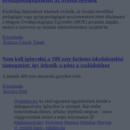
óvodapedagógusként az óvodai nevelők
Kizárólag diplomások lehetnek óvónők, az óvodai nevelőket
pedagógiai vagy gyógypedagógiai asszisztensként lehet alkalmazni
a Magyar Óvodapedagógiai Egyesület (MOE) javaslata alapján,
melyet a szervezet az oktatási minisztériumhoz nyújtott be.
Közoktatás
Kurucz-Gáspár Tünde
Nem kell igényelni a 100 ezer forintos iskolakezdési
támogatást: így érkezik a pénz a családokhoz
A juttatás 400 ezer rászoruló gyereket érint.
Közoktatás
Kovács Dóri
@eduline.hu
Az első egyetemi ügyintézések között a
diákigazolvány igénylése is szerepel. Bár elsőre
bonyolultnak tűnhet, néhány lépésből megvan – most
végigvezetünk titeket a teljes folyamaton.😉
#diákigazolvány
#egyetem
#neptun
#eduline
#foryou
♬ eredeti hang - eduline.hu