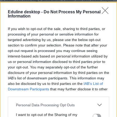
alapfokú diplomával számíthatsz a legalacsonyabb fizetésre?
Összefoglalónkat
itt
olvashatod.
Eduline desktop -
Do Not Process My Personal
Information
ma
doktori diploma
magas fizetés
If you wish to opt-out of the sale, sharing to third parties, or
mesterdiploma
processing of your personal or sensitive information for
MA-diploma
targeted advertising by us, please use the below opt-out
MA-diploma fizetés
section to confirm your selection. Please note that after your
doktori diploma fizetés
opt-out request is processed you may continue seeing
Hozzászólások
interest-based ads based on personal information utilized by
us or personal information disclosed to third parties prior to
your opt-out. You may separately opt-out of the further
disclosure of your personal information by third parties on the
IAB’s list of downstream participants. This information may
also be disclosed by us to third parties on the
IAB’s List of
Downstream Participants
that may further disclose it to other
third parties.
Mi a baj a 8 osztályos általános iskolával, és mi jöhet
Personal Data Processing Opt Outs
helyette?
I want to opt-out of the Sharing of my