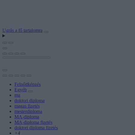
Ugrás a fő tartalomra
Felnőttképzés
Egyéb
ma
doktori diploma
magas fizetés
mesterdiploma
MA-diploma
MA-diploma fizetés
doktori diploma fizetés
+4