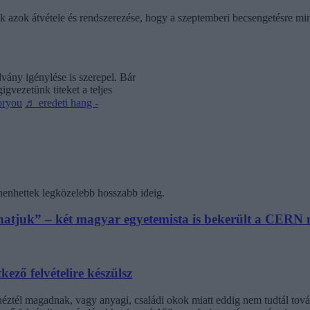
ik azok átvétele és rendszerezése, hogy a szeptemberi becsengetésre mi
vány igénylése is szerepel. Bár
gvezetünk titeket a teljes
oryou
♬ eredeti hang -
henhettek legközelebb hosszabb ideig.
athatjuk” – két magyar egyetemista is bekerült a CER
kező felvételire készülsz
inéztél magadnak, vagy anyagi, családi okok miatt eddig nem tudtál t