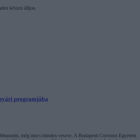
nden készen álljon.
N nyári programjába
ovábbtanulni, még nincs minden veszve. A Budapesti Corvinus Egyetem