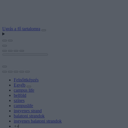
Ugrás a fő tartalomra
Felnőttképzés
Egyéb
campus life
belföld
színes
campuslife
ingyenes strand
balatoni strandok
ingyenes balatoni strandok
+4