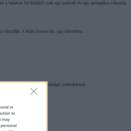
tve a balatoni bicikliúttól csak egy parkoló és egy sportpálya választja
 elnyúlik. A teljes hossza kb. egy kilométer.
egy kb. 2,5 kilométer hosszúságú szabadstrand.
sonal or
ection to
ou may
 personal