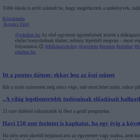
Több iskola is arról számolt be, hogy megérkeztek a tankönyvek, zajl
Közoktatás
Kovács Dóri
@eduline.hu
Az első egyetemi ügyintézések között a diákigazol
elsőre bonyolultnak tűnhet, néhány lépésből megvan – most végi
folyamaton.😉
#diákigazolvány
#egyetem
#neptun
#eduline
#f
eduline.hu
Itt a pontos dátum: ekkor lesz az őszi szünet
Bár a nyári szünetnek még nincs vége, már most lehet tudni, mikor pi
„A világ legelismertebb tudósainak előadásait hallg
21 ezer diákból választották ki őket a genfi programba.
Havi 150 ezer forintot is kaphatsz, ha egy évig a követ
Ha idén nem sikerült bejutnod arra az egyetemre vagy szakra, amit k