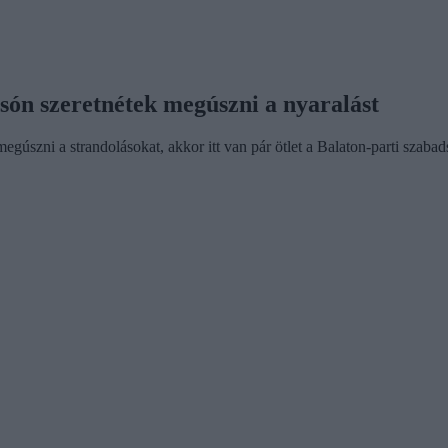
csón szeretnétek megúszni a nyaralást
 megúszni a strandolásokat, akkor itt van pár ötlet a Balaton-parti szaba