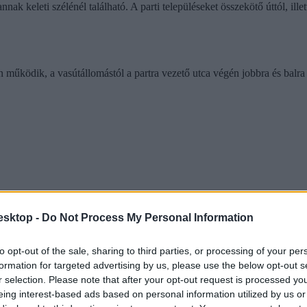
nak keleti szélénél található. A parti településeket összekötő úttól, ille
működik, a vasútállomástól a partra vezető utca végén jobbra és balra is
 Zamárdi irányába tovább haladva, az Újhelyi strand után megkezdődik 
esktop -
Do Not Process My Personal Information
to opt-out of the sale, sharing to third parties, or processing of your per
atárában található.
formation for targeted advertising by us, please use the below opt-out s
r selection. Please note that after your opt-out request is processed y
eing interest-based ads based on personal information utilized by us or
nak a cégek