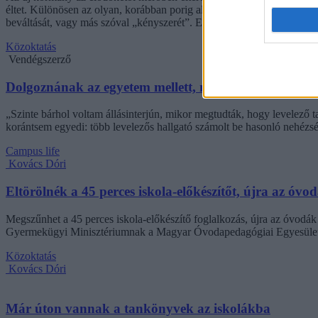
éltet. Különösen az olyan, korábban porig alázott ágazatban, mint az o
beváltását, vagy más szóval „kényszerét”. Ennek, az amúgy pozitív 
Közoktatás
Vendégszerző
Dolgoznának az egyetem mellett, mégsem vállalhatnak 
„Szinte bárhol voltam állásinterjún, mikor megtudták, hogy levelező t
korántsem egyedi: több levelezős hallgató számolt be hasonló nehézsé
Campus life
Kovács Dóri
Eltörölnék a 45 perces iskola-előkészítőt, újra az óvo
Megszűnhet a 45 perces iskola-előkészítő foglalkozás, újra az óvodák 
Gyermekügyi Minisztériumnak a Magyar Óvodapedagógiai Egyesület
Közoktatás
Kovács Dóri
Már úton vannak a tankönyvek az iskolákba