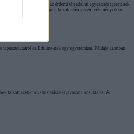
hívást is előtérbe rántott: az érdemi társadalmi egyeztetés ígéretének
. Hana György humánökológus, közoktatási vezető véleménycikke.
rinthet a szabály
e tapasztalatairól az Eduline-nak egy egyetemista. Példája azonban
k között ezeket a változtatásokat javasolta az Oktatási és