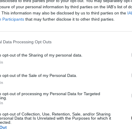
disclosed to third parties prior to your opt-out. You may separately opt-
losure of your personal information by third parties on the IAB’s list of
tő diákoknak - derül ki a Budapesti Metropolitan Egyetem közel 300 hall
. This information may also be disclosed by us to third parties on the
IA
yakezdőktől, mint az önállóság, az együttműködés, illetve a fogékonyság
Participants
that may further disclose it to other third parties.
l Data Processing Opt Outs
o opt-out of the Sharing of my personal data.
In
o opt-out of the Sale of my Personal Data.
In
to opt-out of processing my Personal Data for Targeted
ing.
In
o opt-out of Collection, Use, Retention, Sale, and/or Sharing
ersonal Data that Is Unrelated with the Purposes for which it
tatásról szóló közbeszédnek”
lected.
Out
l kezdte meg működését. Az egyes minisztériumok szintjére kiterjesztet