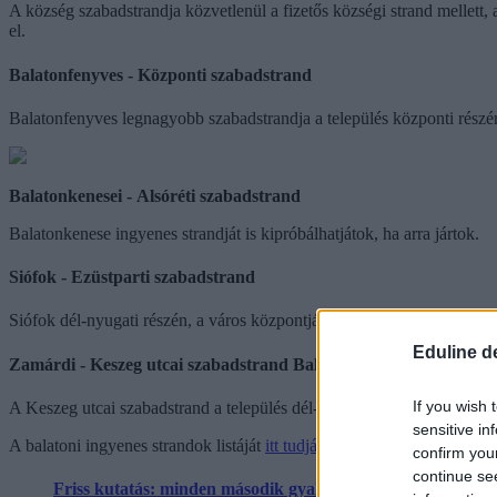
A község szabadstrandja közvetlenül a fizetős községi strand mellett, an
el.
Balatonfenyves - Központi szabadstrand
Balatonfenyves legnagyobb szabadstrandja a település központi részén 
Balatonkenesei - Alsóréti szabadstrand
Balatonkenese ingyenes strandját is kipróbálhatjátok, ha arra jártok.
Siófok - Ezüstparti szabadstrand
Siófok dél-nyugati részén, a város központjától mintegy 500 méterre
Eduline d
Zamárdi - Keszeg utcai szabadstrand Balaton
If you wish 
A Keszeg utcai szabadstrand a település dél-nyugati sarkán, Szántód h
sensitive in
A balatoni ingyenes strandok listáját
itt tudjátok
böngészni.
confirm you
continue se
Friss kutatás: minden második gyakornoknak állást ajánla