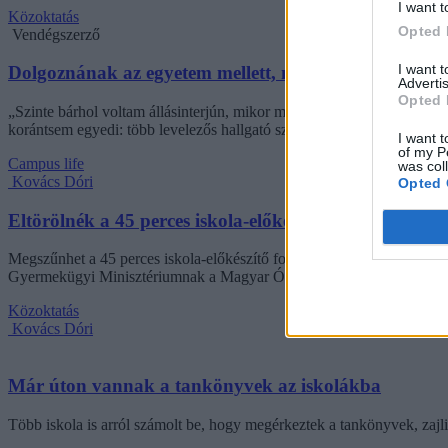
I want t
Közoktatás
Opted 
Vendégszerző
I want 
Dolgoznának az egyetem mellett, mégsem vállalhatnak 
Advertis
Opted 
„Szinte bárhol voltam állásinterjún, mikor megtudták, hogy levelező t
korántsem egyedi: több levelezős hallgató számolt be hasonló nehézsé
I want t
of my P
Campus life
was col
Kovács Dóri
Opted 
Eltörölnék a 45 perces iskola-előkészítőt, újra az óvo
Megszűnhet a 45 perces iskola-előkészítő foglalkozás, újra az óvodák 
Gyermekügyi Minisztériumnak a Magyar Óvodapedagógiai Egyesület
Közoktatás
Kovács Dóri
Már úton vannak a tankönyvek az iskolákba
Több iskola is arról számolt be, hogy megérkeztek a tankönyvek, zajl