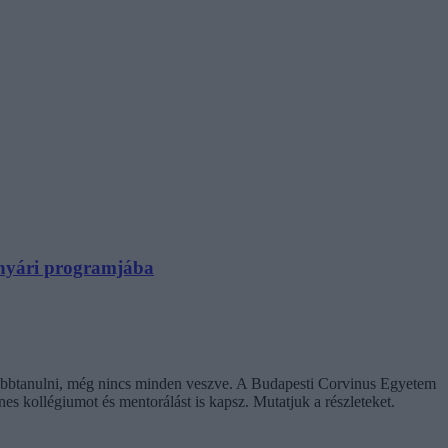
N nyári programjába
ovábbtanulni, még nincs minden veszve. A Budapesti Corvinus Egyetem
enes kollégiumot és mentorálást is kapsz. Mutatjuk a részleteket.