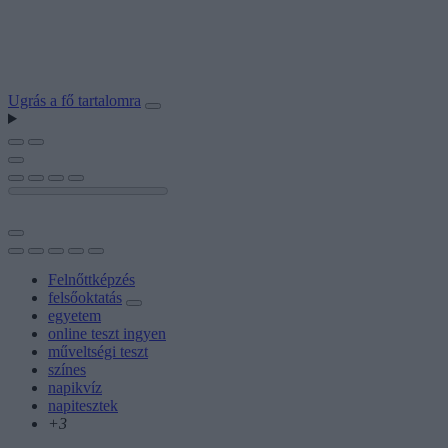
Ugrás a fő tartalomra
Felnőttképzés
felsőoktatás
egyetem
online teszt ingyen
műveltségi teszt
színes
napikvíz
napitesztek
+3