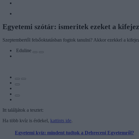
Egyetemi szótár: ismeritek ezeket a kifeje
Szeptembertől felsőoktatásban fogtok tanulni? Akkor ezekkel a kifejez
Eduline
Itt találjátok a tesztet:
Ha több kvíz is érdekel,
kattints ide
.
Egyetemi kvíz: mindent tudtok a Debreceni Egyetemről?