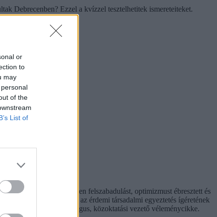
ak Debrecenben? Ezzel a kvízzel tesztelhetitek ismereteiteket.
sonal or
ection to
ou may
 personal
out of the
 downstream
B’s List of
t hiperaktivitás érezhetően felszabadulást, optimizmust ébresztett és
hívást is előtérbe rántott: az érdemi társadalmi egyeztetés ígéretének
. Hana György humánökológus, közoktatási vezető véleménycikke.