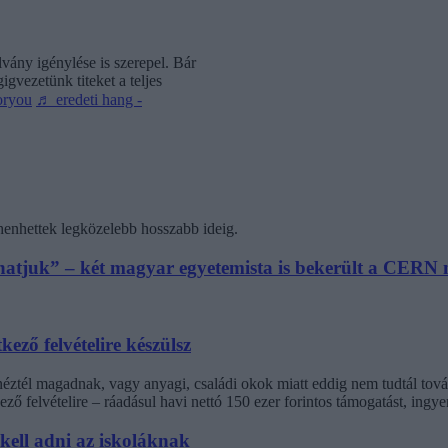
vány igénylése is szerepel. Bár
gvezetünk titeket a teljes
oryou
♬ eredeti hang -
henhettek legközelebb hosszabb ideig.
athatjuk” – két magyar egyetemista is bekerült a CER
kező felvételire készülsz
inéztél magadnak, vagy anyagi, családi okok miatt eddig nem tudtál t
ező felvételire – ráadásul havi nettó 150 ezer forintos támogatást, ingy
 kell adni az iskoláknak