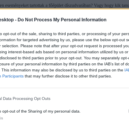
n eseményeket tartottak a főépület díszudvarában? Vagy hogy kik tanult
esktop -
Do Not Process My Personal Information
to opt-out of the sale, sharing to third parties, or processing of your per
formation for targeted advertising by us, please use the below opt-out s
r selection. Please note that after your opt-out request is processed y
eing interest-based ads based on personal information utilized by us or
disclosed to third parties prior to your opt-out. You may separately opt-
losure of your personal information by third parties on the IAB’s list of
. This information may also be disclosed by us to third parties on the
IA
Participants
that may further disclose it to other third parties.
l Data Processing Opt Outs
tatásról szóló közbeszédnek”
o opt-out of the Sharing of my personal data.
l kezdte meg működését. Az egyes minisztériumok szintjére kiterjesztet
In
ktatás. Ám pontosan ez a lendület az, ami egy újabb megkerülhetetlen ki
stressznek a kezeléséhez igyekszem az alábbiakban szempontokat adni