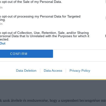
o opt-out of the Sale of my Personal Data.
In
to opt-out of processing my Personal Data for Targeted
diákmunkát – több mint százezer levelezős hallgatót é
ing.
In
agozatos hallgató vagyok, egyből húzni kezdték a szájukat” – számolt b
gekről.
o opt-out of Collection, Use, Retention, Sale, and/or Sharing
ersonal Data that Is Unrelated with the Purposes for which it
lected.
Out
dák dönthetnének az iskolaérettségről
CONFIRM
dönthetnének az iskolaérettségről, és az oviKRÉTA is átalakulhat. Többe
.
Data Deletion
Data Access
Privacy Policy
ik azok átvétele és rendszerezése, hogy a szeptemberi becsengetésre mi