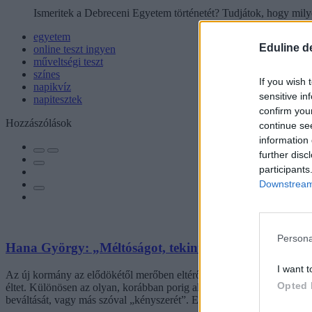
Ismeritek a Debreceni Egyetem történetét? Tudjátok, hogy milye
egyetem
Eduline d
online teszt ingyen
műveltségi teszt
színes
If you wish 
napikvíz
sensitive in
napitesztek
confirm you
Hozzászólások
continue se
information 
further disc
participants
Downstream 
Persona
Hana György: „Méltóságot, tekintélyt kell adni az ok
I want t
Az új kormány az elődökétől merőben eltérő kommunikációs stratégiáva
Opted 
éltet. Különösen az olyan, korábban porig alázott ágazatban, mint az o
beváltását, vagy más szóval „kényszerét”. Ennek, az amúgy pozitív 