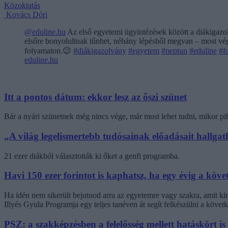
Közoktatás
Kovács Dóri
@eduline.hu
Az első egyetemi ügyintézések között a diákigazol
elsőre bonyolultnak tűnhet, néhány lépésből megvan – most végi
folyamaton.😉
#diákigazolvány
#egyetem
#neptun
#eduline
#f
eduline.hu
Itt a pontos dátum: ekkor lesz az őszi szünet
Bár a nyári szünetnek még nincs vége, már most lehet tudni, mikor pi
„A világ legelismertebb tudósainak előadásait hallg
21 ezer diákból választották ki őket a genfi programba.
Havi 150 ezer forintot is kaphatsz, ha egy évig a követ
Ha idén nem sikerült bejutnod arra az egyetemre vagy szakra, amit k
Illyés Gyula Programja egy teljes tanéven át segít felkészülni a követk
PSZ: a szakképzésben a felelősség mellett hatáskört is