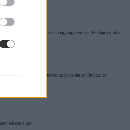
rinthet a szabály
e tapasztalatairól az Eduline-nak egy egyetemista. Példája azonban
k között ezeket a változtatásokat javasolta az Oktatási és
nden készen álljon.