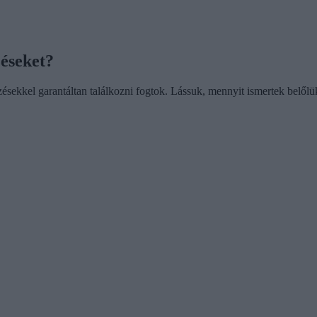
zéseket?
ésekkel garantáltan találkozni fogtok. Lássuk, mennyit ismertek belőlü