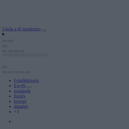
Ugrás a fő tartalomra
Felnőttképzés
Egyéb
gazdaság
fizetés
kereset
átlagbér
+1