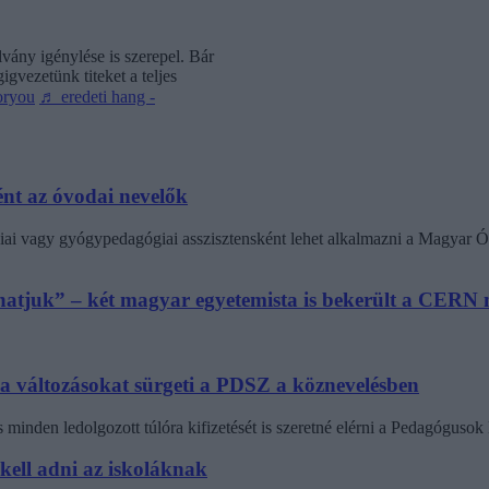
vány igénylése is szerepel. Bár
gvezetünk titeket a teljes
oryou
♬ eredeti hang -
nt az óvodai nevelők
ai vagy gyógypedagógiai asszisztensként lehet alkalmazni a Magyar Ó
athatjuk” – két magyar egyetemista is bekerült a CER
 a változásokat sürgeti a PDSZ a köznevelésben
minden ledolgozott túlóra kifizetését is szeretné elérni a Pedagógus
 kell adni az iskoláknak