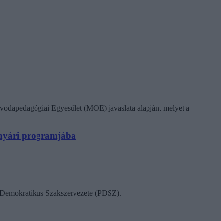
vodapedagógiai Egyesület (MOE) javaslata alapján, melyet a
N nyári programjába
ok Demokratikus Szakszervezete (PDSZ).