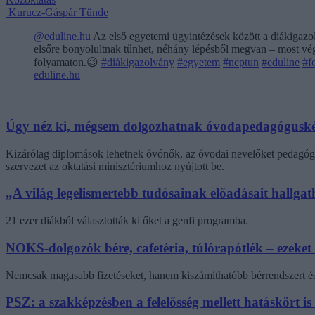
Kurucz-Gáspár Tünde
@eduline.hu
Az első egyetemi ügyintézések között a diákigazol
elsőre bonyolultnak tűnhet, néhány lépésből megvan – most végi
folyamaton.😉
#diákigazolvány
#egyetem
#neptun
#eduline
#f
eduline.hu
Úgy néz ki, mégsem dolgozhatnak óvodapedagóguské
Kizárólag diplomások lehetnek óvónők, az óvodai nevelőket pedagógi
szervezet az oktatási minisztériumhoz nyújtott be.
„A világ legelismertebb tudósainak előadásait hallg
21 ezer diákból választották ki őket a genfi programba.
NOKS-dolgozók bére, cafetéria, túlórapótlék – ezeket
Nemcsak magasabb fizetéseket, hanem kiszámíthatóbb bérrendszert és 
PSZ: a szakképzésben a felelősség mellett hatáskört is