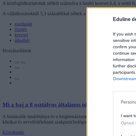
A közfoglalkoztatottak nélkül számolva a bruttó kereset 6,4, a nettó 8
A vállalkozásoknál 5,3 százalékkal nőttek a bruttó és 6,9 százalékkal 
Eduline d
gazdaság
fizetés
If you wish 
kereset
átlagbér
sensitive in
confirm you
Hozzászólások
continue se
information 
further disc
participants
Downstream 
Persona
Mi a baj a 8 osztályos általános iskolával, és mi jöhet 
I want t
A kisiskolák tanárhiánya és a kisgimnáziumok elitképzővé válása nem 
klinikai és neveléslélektani szakpszichológus, egyetemi tanár szerint.
Opted 
Közoktatás