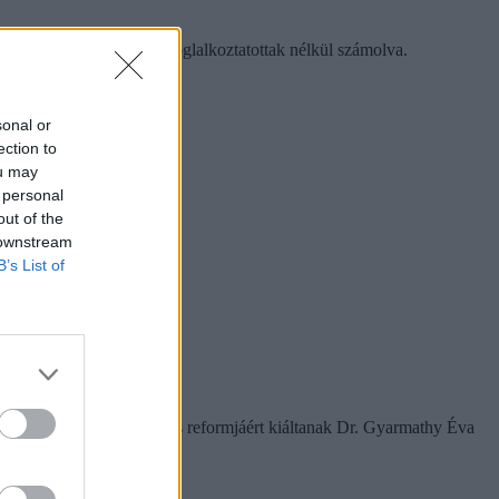
s volt az emelkedés a közfoglalkoztatottak nélkül számolva.
sonal or
ection to
ou may
 personal
out of the
 downstream
B’s List of
amelyek a rendszer gyökeres reformjáért kiáltanak Dr. Gyarmathy Éva