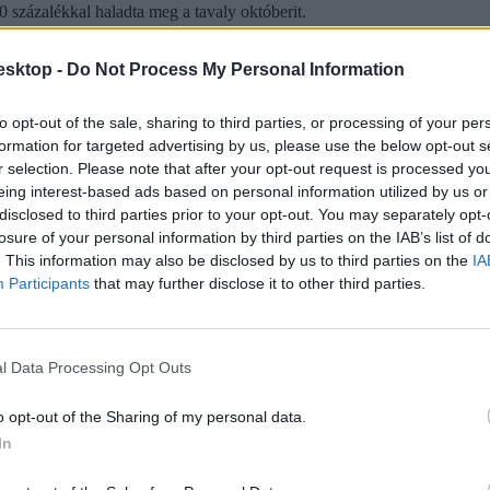
,0 százalékkal haladta meg a tavaly októberit.
a nettó keresetek, a költségvetési szektorban 9,4, illetve 11,0 százaléko
esktop -
Do Not Process My Personal Information
to opt-out of the sale, sharing to third parties, or processing of your per
formation for targeted advertising by us, please use the below opt-out s
r selection. Please note that after your opt-out request is processed y
eing interest-based ads based on personal information utilized by us or
disclosed to third parties prior to your opt-out. You may separately opt-
losure of your personal information by third parties on the IAB’s list of
. This information may also be disclosed by us to third parties on the
IA
Participants
that may further disclose it to other third parties.
l Data Processing Opt Outs
helyette?
o opt-out of the Sharing of my personal data.
elszigetelt hibák, hanem a jelenlegi oktatási szerkezet „erővonalai”, 
In