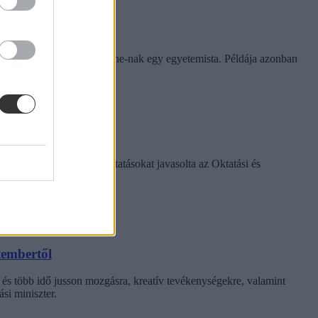
rinthet a szabály
e tapasztalatairól az Eduline-nak egy egyetemista. Példája azonban
k között ezeket a változtatásokat javasolta az Oktatási és
tembertől
 és több idő jusson mozgásra, kreatív tevékenységekre, valamint
si miniszter.