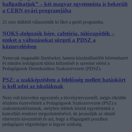
hallgathatjuk” – két magyar egyetemista is bekerült
a CERN nyári programjába
21 ezer diákból választották ki őket a genfi programba.
NOKS-dolgozók bére, cafetéria, túlórapótlék –
ezeket a változásokat sürgeti a PDSZ a
köznevelésben
Nemcsak magasabb fizetéseket, hanem kiszámíthatóbb bérrendszert
és minden ledolgozott túlóra kifizetését is szeretné elérni a
Pedagógusok Demokratikus Szakszervezete (PDSZ).
PSZ: a szakképzésben a felelősség mellett hatáskört
is kell adni az iskoláknak
Nem volt közvetlen egyeztetés a törvénytervezetről, mégis elküldte
részletes észrevételeit a Pedagógusok Szakszervezete (PSZ) a
szakminisztériumnak, melyben többek között egyetértettek a
kancellári rendszer megszüntetésével, de javasolják az oktató
elnevezés kivezetését és azt, hogy a főigazgatói poszthoz
pedagógusi végzettségre is legyen szükség.