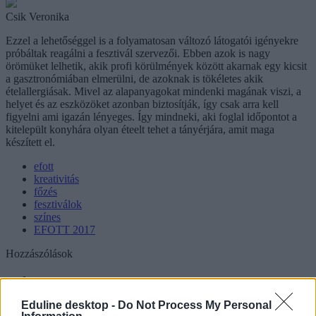
Csik Veronika
Ezzel a lehetőséggel is a folyamatosan változó látogatói igényekre
próbáltak reagálni a fesztivál szervezői. Ebben azok is nagy
örömüket lelhetik, akik profi körülmények között akarnak egy kicsit
a gasztronómiában elmerülni, de azoknak is tökéletes akik
ételallergiásak. Mivel az alapanyagokat mindenki magának viszi, a
helyet és az eszközöket azonban biztosítják, így csak arra kell
figyelni ami igazán lényeges. Így mindneki, aki foglal időpontot a
kitelepült konyhára olyan éteelt tehet a tányérjára, amit maga
készített el.
efott
kreativitás
főzés
fesztiválok
színes
EFOTT 2017
Hozzászólások
Eduline desktop -
Do Not Process My Personal