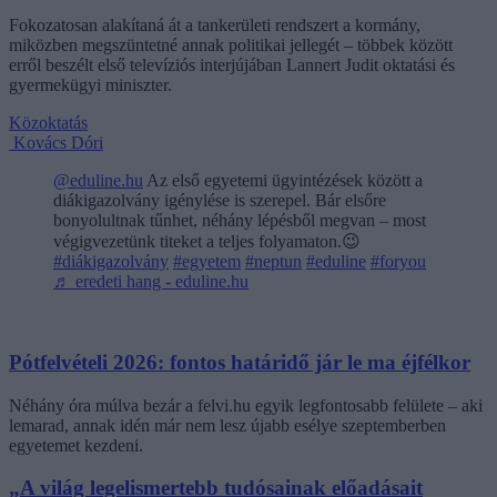
Fokozatosan alakítaná át a tankerületi rendszert a kormány,
miközben megszüntetné annak politikai jellegét – többek között
erről beszélt első televíziós interjújában Lannert Judit oktatási és
gyermekügyi miniszter.
Közoktatás
Kovács Dóri
@eduline.hu
Az első egyetemi ügyintézések között a
diákigazolvány igénylése is szerepel. Bár elsőre
bonyolultnak tűnhet, néhány lépésből megvan – most
végigvezetünk titeket a teljes folyamaton.😉
#diákigazolvány
#egyetem
#neptun
#eduline
#foryou
♬ eredeti hang - eduline.hu
Pótfelvételi 2026: fontos határidő jár le ma éjfélkor
Néhány óra múlva bezár a felvi.hu egyik legfontosabb felülete – aki
lemarad, annak idén már nem lesz újabb esélye szeptemberben
egyetemet kezdeni.
„A világ legelismertebb tudósainak előadásait