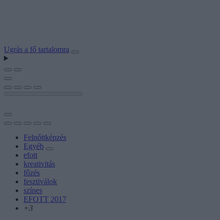
Ugrás a fő tartalomra
Felnőttképzés
Egyéb
efott
kreativitás
főzés
fesztiválok
színes
EFOTT 2017
+3