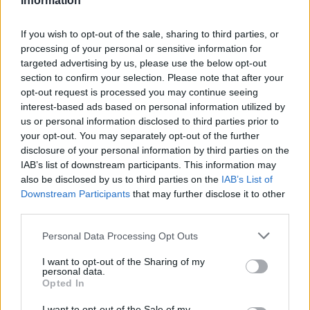
Information
If you wish to opt-out of the sale, sharing to third parties, or
processing of your personal or sensitive information for
Több mint kétszer annyi diák jutott be a
targeted advertising by us, please use the below opt-out
felsőoktatásba, mint ahány kollégiumi férőhely
section to confirm your selection. Please note that after your
összesen van
opt-out request is processed you may continue seeing
interest-based ads based on personal information utilized by
Nemcsak abban vannak jelentős különbségek az egyetemek között,
us or personal information disclosed to third parties prior to
hogy hány kollégiumi férőhely jut a hallgatókra, a térítési díj összege
your opt-out. You may separately opt-out of the further
sem egységes. Míg a BME-n 100 újonnan felvett egyetemistára 76
disclosure of your personal information by third parties on the
férőhely jut, a BGE-n mindössze 16, a legolcsóbb havi kollégiumi
IAB’s list of downstream participants. This information may
díjak pedig 9300 és 25 500 forint között mozognak a vizsgált
also be disclosed by us to third parties on the
IAB’s List of
intézményekben. Megnéztük, hol mekkora a kollégiumi kapacitás,
mennyit kell fizetni, és mi alapján dől el, hogy ki költözhet be.
Downstream Participants
that may further disclose it to other
third parties.
Felsőoktatás
Szöllősi Anna
Personal Data Processing Opt Outs
Dolgoznának az egyetem mellett, mégsem
I want to opt-out of the Sharing of my
vállalhatnak diákmunkát – több mint százezer
personal data.
Opted In
levelezős hallgatót érinthet a szabály
I want to opt-out of the Sale of my