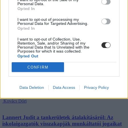
„Szinte bárhol voltam állásinterjún, mikor megtudták, hogy levelező
Personal Data.
tagozatos hallgató vagyok, egyből húzni kezdték a szájukat” –
Opted In
számolt be tapasztalatairól az Eduline-nak egy egyetemista. Példája
azonban korántsem egyedi: több levelezős hallgató számolt be
I want to opt-out of processing my
hasonló nehézségekről.
Personal Data for Targeted Advertising.
Opted In
Campus life
Kovács Dóri
I want to opt-out of Collection, Use,
Retention, Sale, and/or Sharing of my
Personal Data that Is Unrelated with the
Eltörölnék a 45 perces iskola-előkészítőt, újra az
Purposes for which it was collected.
óvodák dönthetnének az iskolaérettségről
Opted Out
Megszűnhet a 45 perces iskola-előkészítő foglalkozás, újra az
CONFIRM
óvodák dönthetnének az iskolaérettségről, és az oviKRÉTA is
átalakulhat. Többek között ezeket a változtatásokat javasolta az
Oktatási és Gyermekügyi Minisztériumnak a Magyar
Óvodapedagógiai Egyesület.
Data Deletion
Data Access
Privacy Policy
Közoktatás
Kovács Dóri
Lannert Judit a tankerületek átalakításáról: Az
iskolaigazgatók visszakapják munkáltatói jogaikat