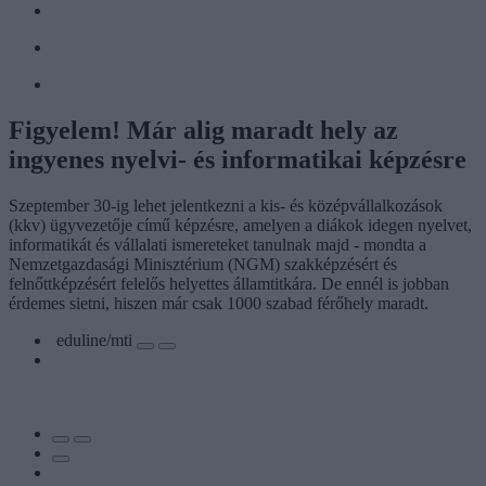
Figyelem! Már alig maradt hely az
ingyenes nyelvi- és informatikai képzésre
Szeptember 30-ig lehet jelentkezni a kis- és középvállalkozások
(kkv) ügyvezetője című képzésre, amelyen a diákok idegen nyelvet,
informatikát és vállalati ismereteket tanulnak majd - mondta a
Nemzetgazdasági Minisztérium (NGM) szakképzésért és
felnőttképzésért felelős helyettes államtitkára. De ennél is jobban
érdemes sietni, hiszen már csak 1000 szabad férőhely maradt.
eduline/mti