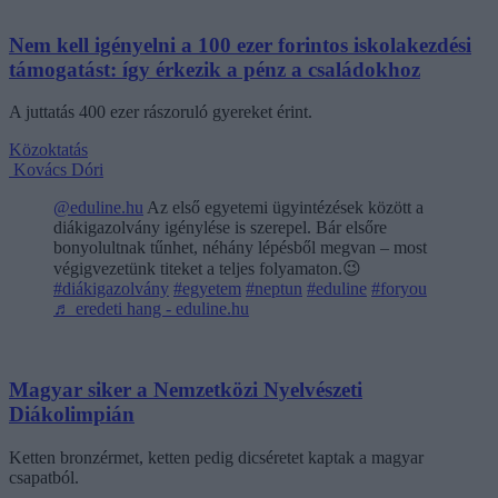
Nem kell igényelni a 100 ezer forintos iskolakezdési
támogatást: így érkezik a pénz a családokhoz
A juttatás 400 ezer rászoruló gyereket érint.
Közoktatás
Kovács Dóri
@eduline.hu
Az első egyetemi ügyintézések között a
diákigazolvány igénylése is szerepel. Bár elsőre
bonyolultnak tűnhet, néhány lépésből megvan – most
végigvezetünk titeket a teljes folyamaton.😉
#diákigazolvány
#egyetem
#neptun
#eduline
#foryou
♬ eredeti hang - eduline.hu
Magyar siker a Nemzetközi Nyelvészeti
Diákolimpián
Ketten bronzérmet, ketten pedig dicséretet kaptak a magyar
csapatból.