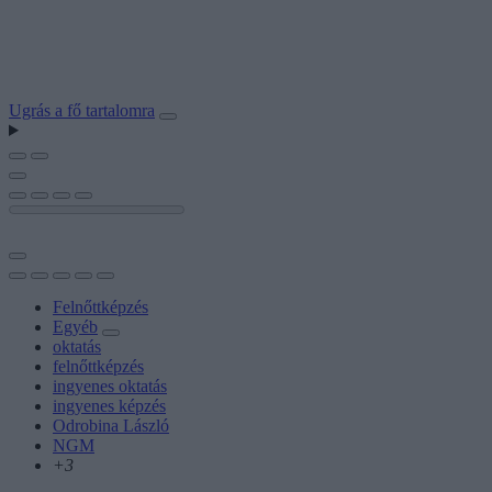
Ugrás a fő tartalomra
Felnőttképzés
Egyéb
oktatás
felnőttképzés
ingyenes oktatás
ingyenes képzés
Odrobina László
NGM
+3