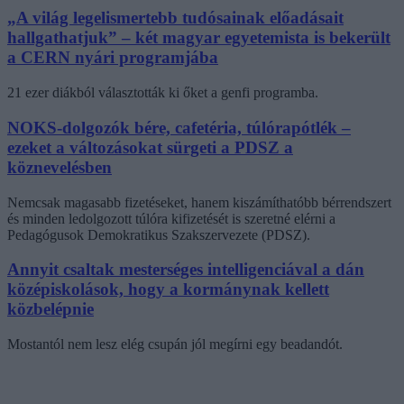
„A világ legelismertebb tudósainak előadásait
hallgathatjuk” – két magyar egyetemista is bekerült
a CERN nyári programjába
21 ezer diákból választották ki őket a genfi programba.
NOKS-dolgozók bére, cafetéria, túlórapótlék –
ezeket a változásokat sürgeti a PDSZ a
köznevelésben
Nemcsak magasabb fizetéseket, hanem kiszámíthatóbb bérrendszert
és minden ledolgozott túlóra kifizetését is szeretné elérni a
Pedagógusok Demokratikus Szakszervezete (PDSZ).
Annyit csaltak mesterséges intelligenciával a dán
középiskolások, hogy a kormánynak kellett
közbelépnie
Mostantól nem lesz elég csupán jól megírni egy beadandót.