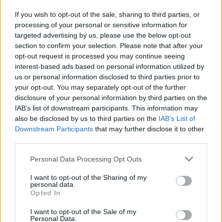
felnőttképzés
If you wish to opt-out of the sale, sharing to third parties, or
ingyenes oktatás
ingyenes képzés
processing of your personal or sensitive information for
Odrobina László
targeted advertising by us, please use the below opt-out
NGM
section to confirm your selection. Please note that after your
opt-out request is processed you may continue seeing
Hozzászólások
interest-based ads based on personal information utilized by
us or personal information disclosed to third parties prior to
your opt-out. You may separately opt-out of the further
disclosure of your personal information by third parties on the
IAB’s list of downstream participants. This information may
also be disclosed by us to third parties on the
IAB’s List of
Downstream Participants
that may further disclose it to other
third parties.
Mikor pihenhettek még 2026-ban? Itt van az összes
hosszú hétvége és tanítási szünet
Personal Data Processing Opt Outs
Még három hosszabb pihenő vár rátok idén: mutatjuk a dátumokat.
I want to opt-out of the Sharing of my
personal data.
Opted In
Campus life
Kovács Dóri
I want to opt-out of the Sale of my
Personal Data.