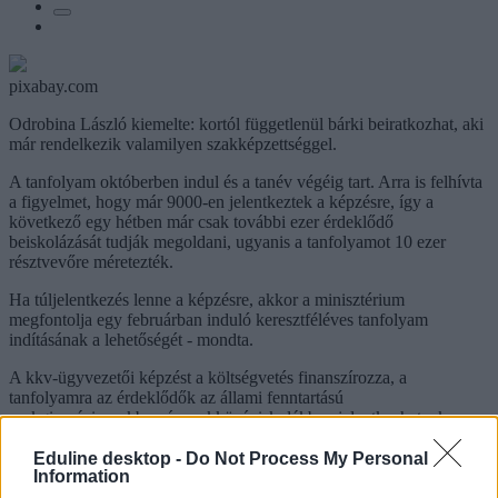
pixabay.com
Odrobina László kiemelte: kortól függetlenül bárki beiratkozhat, aki
már rendelkezik valamilyen szakképzettséggel.
A tanfolyam októberben indul és a tanév végéig tart. Arra is felhívta
a figyelmet, hogy már 9000-en jelentkeztek a képzésre, így a
következő egy hétben már csak további ezer érdeklődő
beiskolázását tudják megoldani, ugyanis a tanfolyamot 10 ezer
résztvevőre méretezték.
Ha túljelentkezés lenne a képzésre, akkor a minisztérium
megfontolja egy februárban induló keresztféléves tanfolyam
indításának a lehetőségét - mondta.
A kkv-ügyvezetői képzést a költségvetés finanszírozza, a
tanfolyamra az érdeklődők az állami fenntartású
szakgimnáziumokban és szakközépiskolákban jelentkezhetnek.
Eduline desktop -
Do Not Process My Personal
Information
oktatás