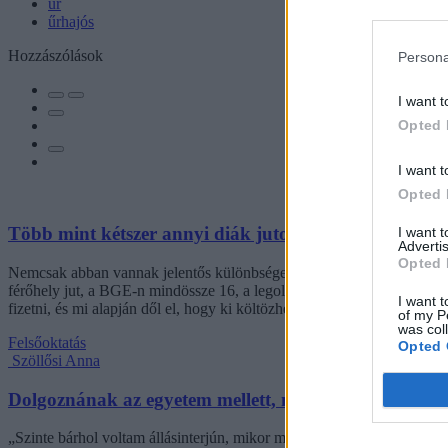
űr
űrhajós
Hozzászólások
Persona
I want t
Opted 
I want t
Opted 
Több mint kétszer annyi diák jutott be a felsőoktatás
I want 
Advertis
Opted 
Nemcsak abban vannak jelentős különbségek az egyetemek között, hogy
férőhely jut, a BGE-n mindössze 16, a legolcsóbb havi kollégiumi dí
I want t
fizetni, és mi alapján dől el, hogy ki költözhet be.
of my P
was col
Felsőoktatás
Opted 
Szöllősi Anna
Dolgoznának az egyetem mellett, mégsem vállalhatnak 
„Szinte bárhol voltam állásinterjún, mikor megtudták, hogy levelező t