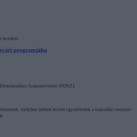
t kezdeni.
N nyári programjába
ok Demokratikus Szakszervezete (PDSZ).
tériumnak, melyben többek között egyetértettek a kancellári rendszer
g.