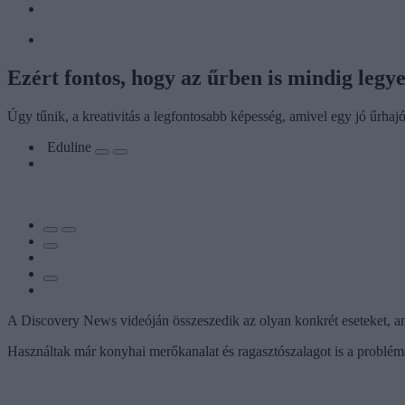
Ezért fontos, hogy az űrben is mindig legy
Úgy tűnik, a kreativitás a legfontosabb képesség, amivel egy jó űrhaj
Eduline
A Discovery News videóján összeszedik az olyan konkrét eseteket, ami
Használtak már konyhai merőkanalat és ragasztószalagot is a problémá