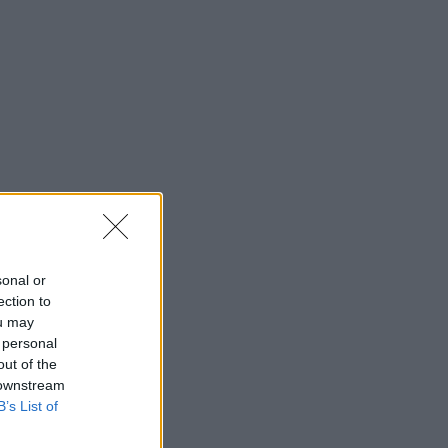
sonal or
ection to
ou may
 personal
out of the
 downstream
B’s List of