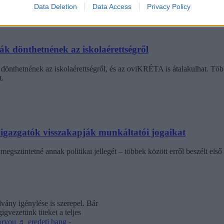
gekről.
Data Deletion
Data Access
Privacy Policy
dák dönthetnének az iskolaérettségről
dönthetnének az iskolaérettségről, és az oviKRÉTA is átalakulhat. Többe
.
laigazgatók visszakapják munkáltatói jogaikat
egszüntetné annak politikai jellegét – többek között erről beszélt első 
vány igénylése is szerepel. Bár
gvezetünk titeket a teljes
oryou
♬ eredeti hang -