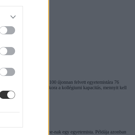
em egységes. Míg a BME-n 100 újonnan felvett egyetemistára 76
kben. Megnéztük, hol mekkora a kollégiumi kapacitás, mennyit kell
rinthet a szabály
e tapasztalatairól az Eduline-nak egy egyetemista. Példája azonban