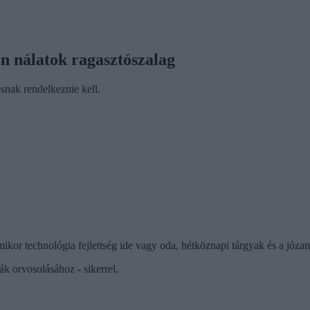
en nálatok ragasztószalag
ósnak rendelkeznie kell.
kor technológia fejlettség ide vagy oda, hétköznapi tárgyak és a józan
k orvosolásához - sikerrel.