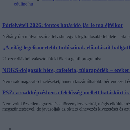
eduline.hu
Pótfelvételi 2026: fontos határidő jár le ma éjfélkor
Néhány óra múlva bezár a felvi.hu egyik legfontosabb felülete – aki
„A világ legelismertebb tudósainak előadásait hallg
21 ezer diákból választották ki őket a genfi programba.
NOKS-dolgozók bére, cafetéria, túlórapótlék – ezeket
Nemcsak magasabb fizetéseket, hanem kiszámíthatóbb bérrendszert és 
PSZ: a szakképzésben a felelősség mellett hatáskört is
Nem volt közvetlen egyeztetés a törvénytervezetről, mégis elküldte r
megszüntetésével, de javasolják az oktató elnevezés kivezetését és az