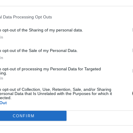
l Data Processing Opt Outs
o opt-out of the Sharing of my personal data.
In
o opt-out of the Sale of my Personal Data.
In
ba, mint ahány kollégiumi férőhely összesen van
to opt-out of processing my Personal Data for Targeted
ing.
In
 hány kollégiumi férőhely jut a hallgatókra, a térítési díj összege s
jak pedig 9300 és 25 500 forint között mozognak a vizsgált intézménye
o opt-out of Collection, Use, Retention, Sale, and/or Sharing
ersonal Data that Is Unrelated with the Purposes for which it
lected.
Out
CONFIRM
diákmunkát – több mint százezer levelezős hallgatót é
agozatos hallgató vagyok, egyből húzni kezdték a szájukat” – számolt b