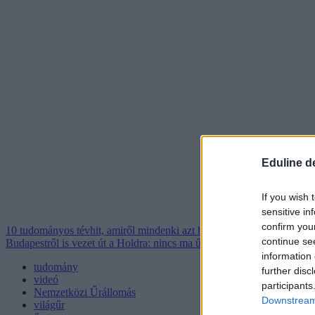
Eduline d
If you wish 
sensitive in
confirm you
10 tudományos tévhit, amiről mindenki azt hiszi, hogy igaz
continue se
Budapestről is vezet út a Holdra: nincs ma űrkutatás fiatal magyarok 
information 
tudomány
further disc
videó
participants
Nemzetközi Űrállomás
Downstream 
világűr