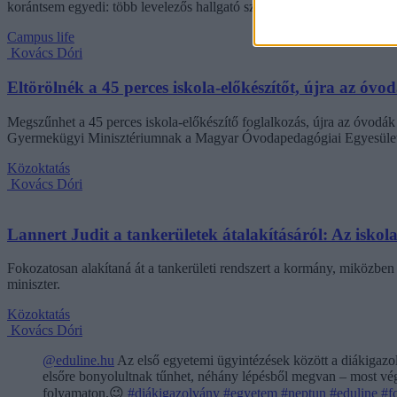
korántsem egyedi: több levelezős hallgató számolt be hasonló nehézsé
Campus life
Kovács Dóri
Eltörölnék a 45 perces iskola-előkészítőt, újra az óvo
Megszűnhet a 45 perces iskola-előkészítő foglalkozás, újra az óvodák 
Gyermekügyi Minisztériumnak a Magyar Óvodapedagógiai Egyesület
Közoktatás
Kovács Dóri
Lannert Judit a tankerületek átalakításáról: Az isko
Fokozatosan alakítaná át a tankerületi rendszert a kormány, miközben m
miniszter.
Közoktatás
Kovács Dóri
@eduline.hu
Az első egyetemi ügyintézések között a diákigazol
elsőre bonyolultnak tűnhet, néhány lépésből megvan – most végi
folyamaton.😉
#diákigazolvány
#egyetem
#neptun
#eduline
#f