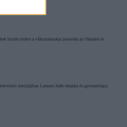
k között ezeket a változtatásokat javasolta az Oktatási és
televíziós interjújában Lannert Judit oktatási és gyermekügyi