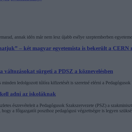
 lemarad, annak idén már nem lesz újabb esélye szeptemberben egyeteme
athatjuk” – két magyar egyetemista is bekerült a CER
 a változásokat sürgeti a PDSZ a köznevelésben
minden ledolgozott túlóra kifizetését is szeretné elérni a Pedagógus
 kell adni az iskoláknak
észletes észrevételeit a Pedagógusok Szakszervezete (PSZ) a szakminisz
t, hogy a főigazgatói poszthoz pedagógusi végzettségre is legyen szüksé