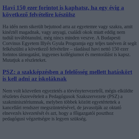
Havi 150 ezer forintot is kaphatsz, ha egy évig a
következő felvételire készülsz
Ha idén nem sikerült bejutnod arra az egyetemre vagy szakra, amit
kinéztél magadnak, vagy anyagi, családi okok miatt eddig nem
tudtál továbbtanulni, még nincs minden veszve. A Budapesti
Corvinus Egyetem Illyés Gyula Programja egy teljes tanéven át segít
felkészülni a következő felvételire – ráadásul havi nettó 150 ezer
forintos támogatást, ingyenes kollégiumot és mentorálást is kapsz.
Mutatjuk a részleteket.
PSZ: a szakképzésben a felelősség mellett hatáskört
is kell adni az iskoláknak
Nem volt közvetlen egyeztetés a törvénytervezetről, mégis elküldte
részletes észrevételeit a Pedagógusok Szakszervezete (PSZ) a
szakminisztériumnak, melyben többek között egyetértettek a
kancellári rendszer megszüntetésével, de javasolják az oktató
elnevezés kivezetését és azt, hogy a főigazgatói poszthoz
pedagógusi végzettségre is legyen szükség.