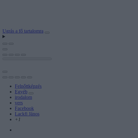
Ugrás a fő tartalomra
Felnőttképzés
Egyéb
irodalom
vers
Facebook
Lackfi János
+1