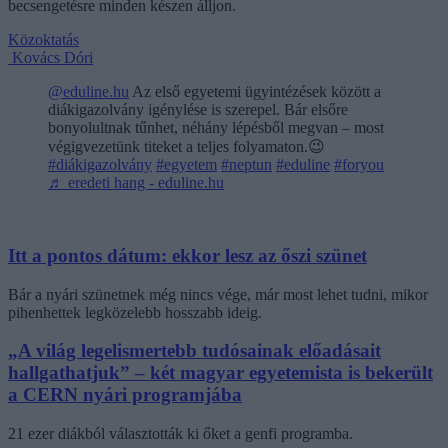
becsengetésre minden készen álljon.
Közoktatás
Kovács Dóri
@eduline.hu
Az első egyetemi ügyintézések között a
diákigazolvány igénylése is szerepel. Bár elsőre
bonyolultnak tűnhet, néhány lépésből megvan – most
végigvezetünk titeket a teljes folyamaton.😉
#diákigazolvány
#egyetem
#neptun
#eduline
#foryou
♬ eredeti hang - eduline.hu
Itt a pontos dátum: ekkor lesz az őszi szünet
Bár a nyári szünetnek még nincs vége, már most lehet tudni, mikor
pihenhettek legközelebb hosszabb ideig.
„A világ legelismertebb tudósainak előadásait
hallgathatjuk” – két magyar egyetemista is bekerült
a CERN nyári programjába
21 ezer diákból választották ki őket a genfi programba.