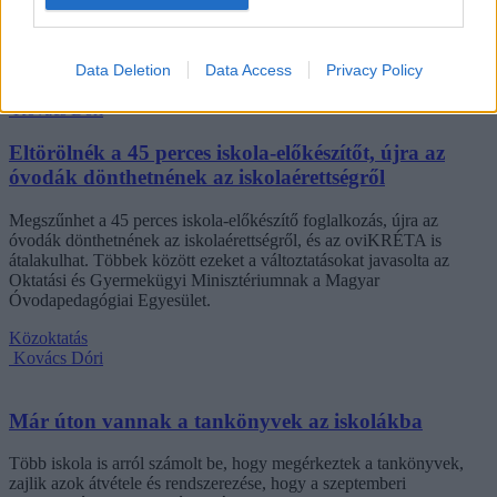
számolt be tapasztalatairól az Eduline-nak egy egyetemista. Példája
azonban korántsem egyedi: több levelezős hallgató számolt be
hasonló nehézségekről.
Data Deletion
Data Access
Privacy Policy
Campus life
Kovács Dóri
Eltörölnék a 45 perces iskola-előkészítőt, újra az
óvodák dönthetnének az iskolaérettségről
Megszűnhet a 45 perces iskola-előkészítő foglalkozás, újra az
óvodák dönthetnének az iskolaérettségről, és az oviKRÉTA is
átalakulhat. Többek között ezeket a változtatásokat javasolta az
Oktatási és Gyermekügyi Minisztériumnak a Magyar
Óvodapedagógiai Egyesület.
Közoktatás
Kovács Dóri
Már úton vannak a tankönyvek az iskolákba
Több iskola is arról számolt be, hogy megérkeztek a tankönyvek,
zajlik azok átvétele és rendszerezése, hogy a szeptemberi