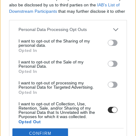
also be disclosed by us to third parties on the
IAB’s List of
Hana György: „Méltóságot, tekintélyt kell adni az
Downstream Participants
that may further disclose it to other
oktatásról szóló közbeszédnek”
third parties.
Az új kormány az elődökétől merőben eltérő kommunikációs
Personal Data Processing Opt Outs
stratégiával kezdte meg működését. Az egyes minisztériumok
szintjére kiterjesztett hiperaktivitás érezhetően felszabadulást,
I want to opt-out of the Sharing of my
optimizmust ébresztett és éltet. Különösen az olyan, korábban porig
personal data.
alázott ágazatban, mint az oktatás. Ám pontosan ez a lendület az,
Opted In
ami egy újabb megkerülhetetlen kihívást is előtérbe rántott: az
érdemi társadalmi egyeztetés ígéretének beváltását, vagy más szóval
I want to opt-out of the Sale of my
„kényszerét”. Ennek, az amúgy pozitív stressznek a kezeléséhez
Personal Data.
igyekszem az alábbiakban szempontokat adni. Hana György
Opted In
humánökológus, közoktatási vezető véleménycikke.
I want to opt-out of processing my
Közoktatás
Personal Data for Targeted Advertising.
Vendégszerző
Opted In
Dolgoznának az egyetem mellett, mégsem
I want to opt-out of Collection, Use,
Retention, Sale, and/or Sharing of my
vállalhatnak diákmunkát – több mint százezer
Personal Data that Is Unrelated with the
levelezős hallgatót érinthet a szabály
Purposes for which it was collected.
Opted Out
„Szinte bárhol voltam állásinterjún, mikor megtudták, hogy levelező
CONFIRM
tagozatos hallgató vagyok, egyből húzni kezdték a szájukat” –