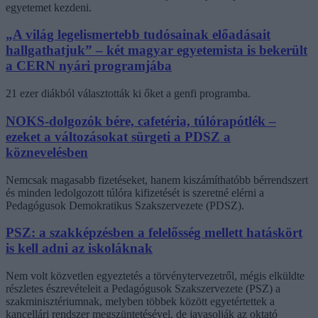
egyetemet kezdeni.
„A világ legelismertebb tudósainak előadásait
hallgathatjuk” – két magyar egyetemista is bekerült
a CERN nyári programjába
21 ezer diákból választották ki őket a genfi programba.
NOKS-dolgozók bére, cafetéria, túlórapótlék –
ezeket a változásokat sürgeti a PDSZ a
köznevelésben
Nemcsak magasabb fizetéseket, hanem kiszámíthatóbb bérrendszert
és minden ledolgozott túlóra kifizetését is szeretné elérni a
Pedagógusok Demokratikus Szakszervezete (PDSZ).
PSZ: a szakképzésben a felelősség mellett hatáskört
is kell adni az iskoláknak
Nem volt közvetlen egyeztetés a törvénytervezetről, mégis elküldte
részletes észrevételeit a Pedagógusok Szakszervezete (PSZ) a
szakminisztériumnak, melyben többek között egyetértettek a
kancellári rendszer megszüntetésével, de javasolják az oktató