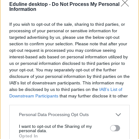
Eduline desktop -
Do Not Process My Personal
Information
If you wish to opt-out of the sale, sharing to third parties, or
processing of your personal or sensitive information for
targeted advertising by us, please use the below opt-out
section to confirm your selection. Please note that after your
Több mint kétszer annyi diák jutott be a
opt-out request is processed you may continue seeing
felsőoktatásba, mint ahány kollégiumi férőhely
interest-based ads based on personal information utilized by
összesen van
us or personal information disclosed to third parties prior to
your opt-out. You may separately opt-out of the further
Nemcsak abban vannak jelentős különbségek az egyetemek között,
disclosure of your personal information by third parties on the
hogy hány kollégiumi férőhely jut a hallgatókra, a térítési díj összege
sem egységes. Míg a BME-n 100 újonnan felvett egyetemistára 76
IAB’s list of downstream participants. This information may
férőhely jut, a BGE-n mindössze 16, a legolcsóbb havi kollégiumi
also be disclosed by us to third parties on the
IAB’s List of
díjak pedig 9300 és 25 500 forint között mozognak a vizsgált
Downstream Participants
that may further disclose it to other
intézményekben. Megnéztük, hol mekkora a kollégiumi kapacitás,
third parties.
mennyit kell fizetni, és mi alapján dől el, hogy ki költözhet be.
Personal Data Processing Opt Outs
Felsőoktatás
Szöllősi Anna
I want to opt-out of the Sharing of my
personal data.
Dolgoznának az egyetem mellett, mégsem
Opted In