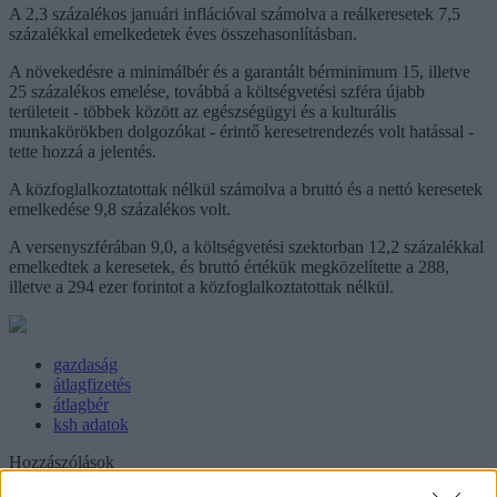
A 2,3 százalékos januári inflációval számolva a reálkeresetek 7,5
százalékkal emelkedetek éves összehasonlításban.
A növekedésre a minimálbér és a garantált bérminimum 15, illetve
25 százalékos emelése, továbbá a költségvetési szféra újabb
területeit - többek között az egészségügyi és a kulturális
munkakörökben dolgozókat - érintő keresetrendezés volt hatással -
tette hozzá a jelentés.
A közfoglalkoztatottak nélkül számolva a bruttó és a nettó keresetek
emelkedése 9,8 százalékos volt.
A versenyszférában 9,0, a költségvetési szektorban 12,2 százalékkal
emelkedtek a keresetek, és bruttó értékük megközelítette a 288,
illetve a 294 ezer forintot a közfoglalkoztatottak nélkül.
gazdaság
átlagfizetés
átlagbér
ksh adatok
Hozzászólások