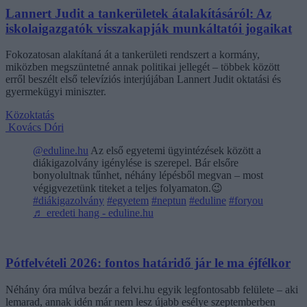
Lannert Judit a tankerületek átalakításáról: Az
iskolaigazgatók visszakapják munkáltatói jogaikat
Fokozatosan alakítaná át a tankerületi rendszert a kormány,
miközben megszüntetné annak politikai jellegét – többek között
erről beszélt első televíziós interjújában Lannert Judit oktatási és
gyermekügyi miniszter.
Közoktatás
Kovács Dóri
@eduline.hu
Az első egyetemi ügyintézések között a
diákigazolvány igénylése is szerepel. Bár elsőre
bonyolultnak tűnhet, néhány lépésből megvan – most
végigvezetünk titeket a teljes folyamaton.😉
#diákigazolvány
#egyetem
#neptun
#eduline
#foryou
♬ eredeti hang - eduline.hu
Pótfelvételi 2026: fontos határidő jár le ma éjfélkor
Néhány óra múlva bezár a felvi.hu egyik legfontosabb felülete – aki
lemarad, annak idén már nem lesz újabb esélye szeptemberben