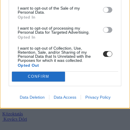
vállalhatnak diákmunkát – több mint százezer
levelezős hallgatót érinthet a szabály
I want to opt-out of the Sale of my
Personal Data.
Opted In
„Szinte bárhol voltam állásinterjún, mikor megtudták, hogy levelező
tagozatos hallgató vagyok, egyből húzni kezdték a szájukat” –
I want to opt-out of processing my
számolt be tapasztalatairól az Eduline-nak egy egyetemista. Példája
Personal Data for Targeted Advertising.
azonban korántsem egyedi: több levelezős hallgató számolt be
Opted In
hasonló nehézségekről.
I want to opt-out of Collection, Use,
Campus life
Retention, Sale, and/or Sharing of my
Kovács Dóri
Personal Data that Is Unrelated with the
Purposes for which it was collected.
Eltörölnék a 45 perces iskola-előkészítőt, újra az
Opted Out
óvodák dönthetnének az iskolaérettségről
CONFIRM
Megszűnhet a 45 perces iskola-előkészítő foglalkozás, újra az
óvodák dönthetnének az iskolaérettségről, és az oviKRÉTA is
átalakulhat. Többek között ezeket a változtatásokat javasolta az
Data Deletion
Data Access
Privacy Policy
Oktatási és Gyermekügyi Minisztériumnak a Magyar
Óvodapedagógiai Egyesület.
Közoktatás
Kovács Dóri