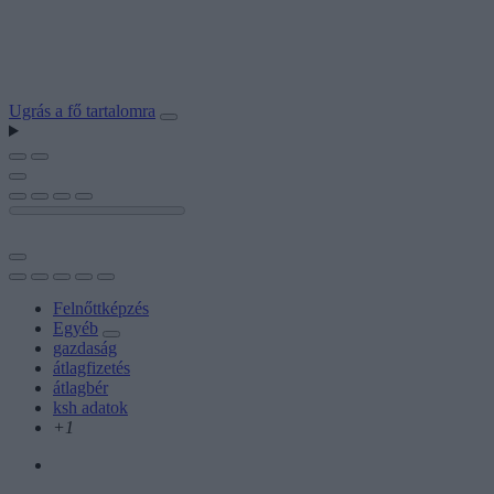
Ugrás a fő tartalomra
Felnőttképzés
Egyéb
gazdaság
átlagfizetés
átlagbér
ksh adatok
+1