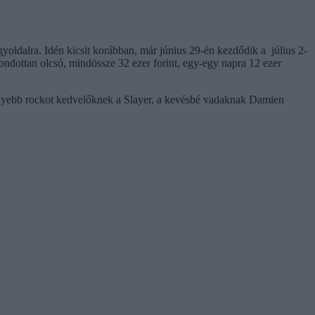
egyoldalra. Idén kicsit korábban, már június 29-én kezdődik a július 2-
imondottan olcsó, mindössze 32 ezer forint, egy-egy napra 12 ezer
eményebb rockot kedvelőknek a Slayer, a kevésbé vadaknak Damien