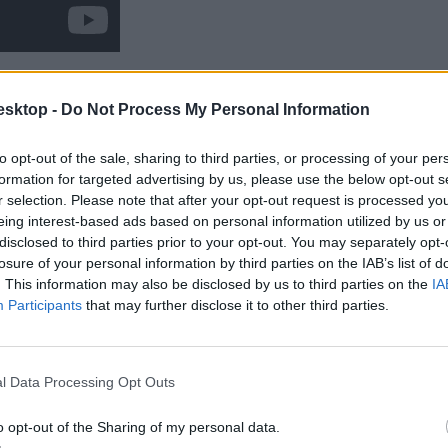
esktop -
Do Not Process My Personal Information
Strand és B.my.Lake mellett természetesen a legnagyobb érdeklődésre i
zer forintért válthatók. Idén is az elektronika dominál majd, kiemelendő
to opt-out of the sale, sharing to third parties, or processing of your per
formation for targeted advertising by us, please use the below opt-out s
r selection. Please note that after your opt-out request is processed y
eing interest-based ads based on personal information utilized by us or
disclosed to third parties prior to your opt-out. You may separately opt-
losure of your personal information by third parties on the IAB’s list of
. This information may also be disclosed by us to third parties on the
IA
Participants
that may further disclose it to other third parties.
l Data Processing Opt Outs
o opt-out of the Sharing of my personal data.