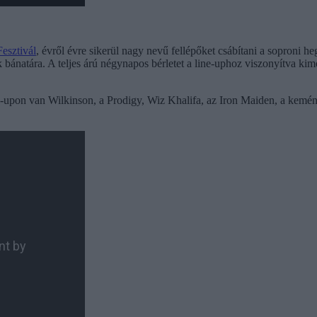
sztivál
, évről évre sikerül nagy nevű fellépőket csábítani a soproni h
zók bánatára. A teljes árú négynapos bérletet a line-uphoz viszonyítva k
s line-upon van Wilkinson, a Prodigy, Wiz Khalifa, az Iron Maiden, a k