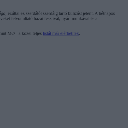
sága,
ezúttal ez szerdától szerdáig tartó bulizást jelent. A hétnapos
eveket felvonultató hazai fesztivál, nyári munkával és a
mint MØ - a közel teljes
listát már elérhetitek
.