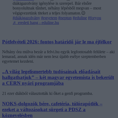
diákigazolvány igénylése is szerepel. Bár elsőre
bonyolultnak tűnhet, néhány lépésből megvan – most
végigvezetünk titeket a teljes folyamaton.😉
#diákigazolvány
#egyetem
#neptun
#eduline
#foryou
♬ eredeti hang - eduline.hu
Pótfelvételi 2026: fontos határidő jár le ma éjfélkor
Néhány óra múlva bezár a felvi.hu egyik legfontosabb felülete – aki
lemarad, annak idén már nem lesz újabb esélye szeptemberben
egyetemet kezdeni.
„A világ legelismertebb tudósainak előadásait
hallgathatjuk” – két magyar egyetemista is bekerült
a CERN nyári programjába
21 ezer diákból választották ki őket a genfi programba.
NOKS-dolgozók bére, cafetéria, túlórapótlék –
ezeket a változásokat sürgeti a PDSZ a
köznevelésben