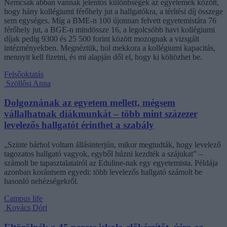
Nemcsak abban vannak jelentős különbségek az egyetemek között,
hogy hány kollégiumi férőhely jut a hallgatókra, a térítési díj összege
sem egységes. Míg a BME-n 100 újonnan felvett egyetemistára 76
férőhely jut, a BGE-n mindössze 16, a legolcsóbb havi kollégiumi
díjak pedig 9300 és 25 500 forint között mozognak a vizsgált
intézményekben. Megnéztük, hol mekkora a kollégiumi kapacitás,
mennyit kell fizetni, és mi alapján dől el, hogy ki költözhet be.
Felsőoktatás
Szöllősi Anna
Dolgoznának az egyetem mellett, mégsem
vállalhatnak diákmunkát – több mint százezer
levelezős hallgatót érinthet a szabály
„Szinte bárhol voltam állásinterjún, mikor megtudták, hogy levelező
tagozatos hallgató vagyok, egyből húzni kezdték a szájukat” –
számolt be tapasztalatairól az Eduline-nak egy egyetemista. Példája
azonban korántsem egyedi: több levelezős hallgató számolt be
hasonló nehézségekről.
Campus life
Kovács Dóri