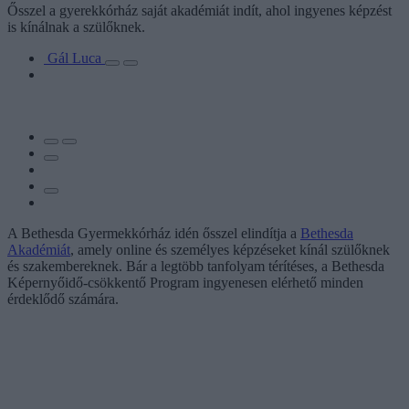
Ősszel a gyerekkórház saját akadémiát indít, ahol ingyenes képzést
is kínálnak a szülőknek.
Gál Luca
A Bethesda Gyermekkórház idén ősszel elindítja a
Bethesda
Akadémiát
, amely online és személyes képzéseket kínál szülőknek
és szakembereknek. Bár a legtöbb tanfolyam térítéses, a Bethesda
Képernyőidő-csökkentő Program ingyenesen elérhető minden
érdeklődő számára.