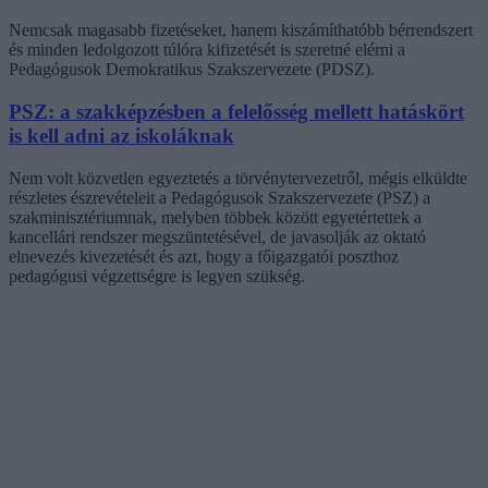
Nemcsak magasabb fizetéseket, hanem kiszámíthatóbb bérrendszert
és minden ledolgozott túlóra kifizetését is szeretné elérni a
Pedagógusok Demokratikus Szakszervezete (PDSZ).
PSZ: a szakképzésben a felelősség mellett hatáskört
is kell adni az iskoláknak
Nem volt közvetlen egyeztetés a törvénytervezetről, mégis elküldte
részletes észrevételeit a Pedagógusok Szakszervezete (PSZ) a
szakminisztériumnak, melyben többek között egyetértettek a
kancellári rendszer megszüntetésével, de javasolják az oktató
elnevezés kivezetését és azt, hogy a főigazgatói poszthoz
pedagógusi végzettségre is legyen szükség.