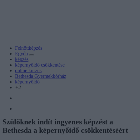
Felnőttképzés
Egyéb
képzés
képernyőidő csökkentése
online kurzus
Bethesda Gyermekkórház
képernyőidő
+2
Szülőknek indít ingyenes képzést a
Bethesda a képernyőidő csökkentéséért