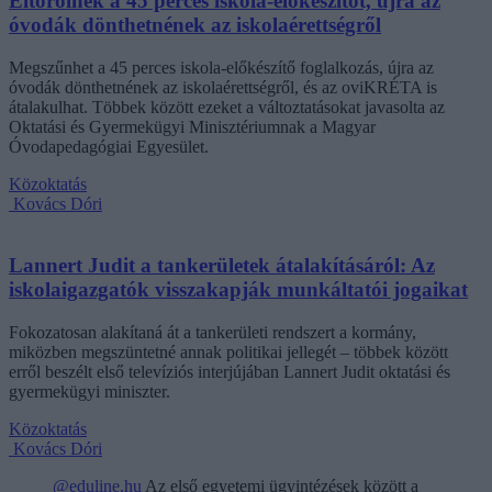
Eltörölnék a 45 perces iskola-előkészítőt, újra az
óvodák dönthetnének az iskolaérettségről
Megszűnhet a 45 perces iskola-előkészítő foglalkozás, újra az
óvodák dönthetnének az iskolaérettségről, és az oviKRÉTA is
átalakulhat. Többek között ezeket a változtatásokat javasolta az
Oktatási és Gyermekügyi Minisztériumnak a Magyar
Óvodapedagógiai Egyesület.
Közoktatás
Kovács Dóri
Lannert Judit a tankerületek átalakításáról: Az
iskolaigazgatók visszakapják munkáltatói jogaikat
Fokozatosan alakítaná át a tankerületi rendszert a kormány,
miközben megszüntetné annak politikai jellegét – többek között
erről beszélt első televíziós interjújában Lannert Judit oktatási és
gyermekügyi miniszter.
Közoktatás
Kovács Dóri
@eduline.hu
Az első egyetemi ügyintézések között a