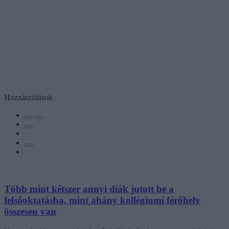
Hozzászólások
Több mint kétszer annyi diák jutott be a
felsőoktatásba, mint ahány kollégiumi férőhely
összesen van