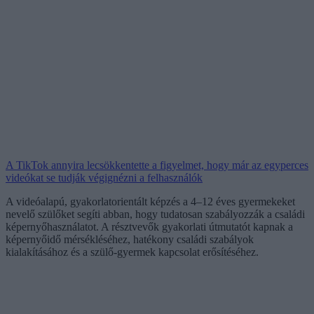
A TikTok annyira lecsökkentette a figyelmet, hogy már az egyperces
videókat se tudják végignézni a felhasználók
A videóalapú, gyakorlatorientált képzés a 4–12 éves gyermekeket
nevelő szülőket segíti abban, hogy tudatosan szabályozzák a családi
képernyőhasználatot. A résztvevők gyakorlati útmutatót kapnak a
képernyőidő mérsékléséhez, hatékony családi szabályok
kialakításához és a szülő-gyermek kapcsolat erősítéséhez.