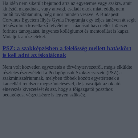
Ha idén nem sikerült bejutnod arra az egyetemre vagy szakra, amit
kinéztél magadnak, vagy anyagi, családi okok miatt eddig nem
tudtál továbbtanulni, még nincs minden veszve. A Budapesti
Corvinus Egyetem Illyés Gyula Programja egy teljes tanéven át segít
felkészülni a következő felvételire – ráadásul havi nettó 150 ezer
forintos támogatást, ingyenes kollégiumot és mentorálást is kapsz.
Mutatjuk a részleteket.
PSZ: a szakképzésben a felelősség mellett hatáskört
is kell adni az iskoláknak
Nem volt közvetlen egyeztetés a törvénytervezetről, mégis elküldte
részletes észrevételeit a Pedagógusok Szakszervezete (PSZ) a
szakminisztériumnak, melyben többek között egyetértettek a
kancellári rendszer megszüntetésével, de javasolják az oktató
elnevezés kivezetését és azt, hogy a főigazgatói poszthoz
pedagógusi végzettségre is legyen szükség.