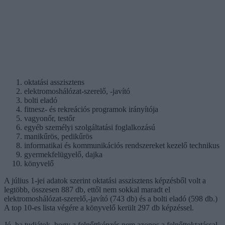
oktatási asszisztens
elektromoshálózat-szerelő, -javító
bolti eladó
fitnesz- és rekreációs programok irányítója
vagyonőr, testőr
egyéb személyi szolgáltatási foglalkozású
manikűrös, pedikűrös
informatikai és kommunikációs rendszereket kezelő technikus
gyermekfelügyelő, dajka
könyvelő
A július 1-jei adatok szerint oktatási asszisztens képzésből volt a
legtöbb, összesen 887 db, ettől nem sokkal maradt el
elektromoshálózat-szerelő,-javító (743 db) és a bolti eladó (598 db.)
A top 10-es lista végére a könyvelő került 297 db képzéssel.
Jó, ha tudjátok, hogy a felnőttképzés nem azonos a felnőttoktatással.