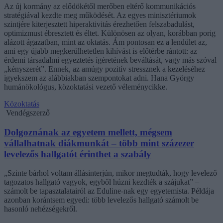
Az új kormány az elődökétől merőben eltérő kommunikációs
stratégiával kezdte meg működését. Az egyes minisztériumok
szintjére kiterjesztett hiperaktivitás érezhetően felszabadulást,
optimizmust ébresztett és éltet. Különösen az olyan, korábban porig
alázott ágazatban, mint az oktatás. Ám pontosan ez a lendület az,
ami egy újabb megkerülhetetlen kihívást is előtérbe rántott: az
érdemi társadalmi egyeztetés ígéretének beváltását, vagy más szóval
„kényszerét”. Ennek, az amúgy pozitív stressznek a kezeléséhez
igyekszem az alábbiakban szempontokat adni. Hana György
humánökológus, közoktatási vezető véleménycikke.
Közoktatás
Vendégszerző
Dolgoznának az egyetem mellett, mégsem
vállalhatnak diákmunkát – több mint százezer
levelezős hallgatót érinthet a szabály
„Szinte bárhol voltam állásinterjún, mikor megtudták, hogy levelező
tagozatos hallgató vagyok, egyből húzni kezdték a szájukat” –
számolt be tapasztalatairól az Eduline-nak egy egyetemista. Példája
azonban korántsem egyedi: több levelezős hallgató számolt be
hasonló nehézségekről.