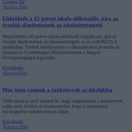
Campus life
Kovács Dóri
Eltörölnék a 45 perces iskola-előkészítőt, újra az
óvodák dönthetnének az iskolaérettségről
Megszűnhet a 45 perces iskola-előkészítő foglalkozás, újra az
óvodák dönthetnének az iskolaérettségről, és az oviKRÉTA is
átalakulhat. Többek között ezeket a változtatásokat javasolta az
Oktatási és Gyermekügyi Minisztériumnak a Magyar
Óvodapedagógiai Egyesület.
Közoktatás
Kovács Dóri
Már úton vannak a tankönyvek az iskolákba
Több iskola is arról számolt be, hogy megérkeztek a tankönyvek,
zajlik azok átvétele és rendszerezése, hogy a szeptemberi
becsengetésre minden készen álljon.
Közoktatás
Kovács Dóri