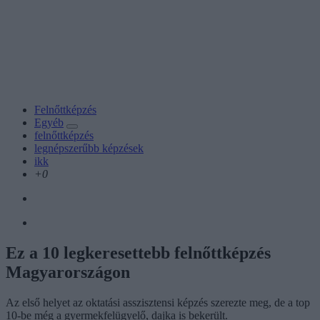
Felnőttképzés
Egyéb
felnőttképzés
legnépszerűbb képzések
ikk
+0
Ez a 10 legkeresettebb felnőttképzés
Magyarországon
Az első helyet az oktatási asszisztensi képzés szerezte meg, de a top
10-be még a gyermekfelügyelő, dajka is bekerült.