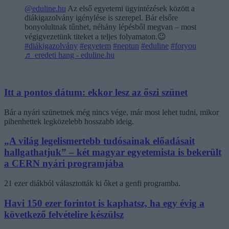
@eduline.hu
Az első egyetemi ügyintézések között a
diákigazolvány igénylése is szerepel. Bár elsőre
bonyolultnak tűnhet, néhány lépésből megvan – most
végigvezetünk titeket a teljes folyamaton.😉
#diákigazolvány
#egyetem
#neptun
#eduline
#foryou
♬ eredeti hang - eduline.hu
Itt a pontos dátum: ekkor lesz az őszi szünet
Bár a nyári szünetnek még nincs vége, már most lehet tudni, mikor
pihenhettek legközelebb hosszabb ideig.
„A világ legelismertebb tudósainak előadásait
hallgathatjuk” – két magyar egyetemista is bekerült
a CERN nyári programjába
21 ezer diákból választották ki őket a genfi programba.
Havi 150 ezer forintot is kaphatsz, ha egy évig a
következő felvételire készülsz