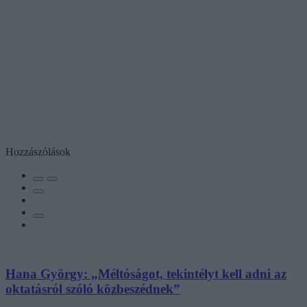
Hozzászólások
Hana György: „Méltóságot, tekintélyt kell adni az
oktatásról szóló közbeszédnek”