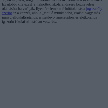
Ez utóbbi kifejezést a felnőttek iskolarendszerű köznevelési
oktatására használják. Ilyen értelemben felnőttoktatás a
jogszabály
szerint
az a képzés, ahol a „tanuló munkahelyi, családi vagy más
irányú elfoglaltságához, a meglevő ismereteihez és életkorához
igazodó iskolai oktatásban vesz részt.