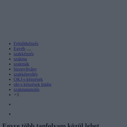
Felnőttképzés
Egyéb
szakképzés
szakma
szakmák
bizonyítvány
szakképesítés
OKJ-s képzések
okj-s képzések listája
szakmatanulás
+5
Egyre több tanfolyam közül lehet