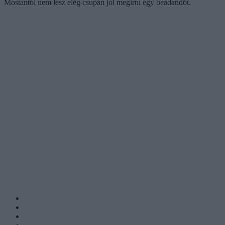
Mostantól nem lesz elég csupán jól megírni egy beadandót.