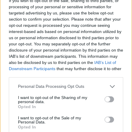
If you wish to opt-out of the sale, sharing to third parties, or
szakmák
bizonyítvány
processing of your personal or sensitive information for
szakképesítés
targeted advertising by us, please use the below opt-out
OKJ-s képzések
section to confirm your selection. Please note that after your
okj-s képzések listája
opt-out request is processed you may continue seeing
szakmatanulás
interest-based ads based on personal information utilized by
us or personal information disclosed to third parties prior to
your opt-out. You may separately opt-out of the further
disclosure of your personal information by third parties on the
IAB’s list of downstream participants. This information may
also be disclosed by us to third parties on the
IAB’s List of
Downstream Participants
that may further disclose it to other
third parties.
Personal Data Processing Opt Outs
I want to opt-out of the Sharing of my
personal data.
Opted In
I want to opt-out of the Sale of my
Personal Data.
Opted In