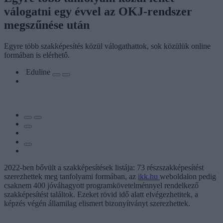
válogatni egy évvel az OKJ-rendszer
megszűnése után
Egyre több szakképesítés közül válogathattok, sok közülük online
formában is elérhető.
Eduline
2022-ben bővült a szakképesítések listája: 73 részszakképesítést
szerezhettek meg tanfolyami formában, az
ikk.hu
weboldalon pedig
csaknem 400 jóváhagyott programkövetelménnyel rendelkező
szakképesítést találtok. Ezeket rövid idő alatt elvégezhetitek, a
képzés végén államilag elismert bizonyítványt szerezhettek.