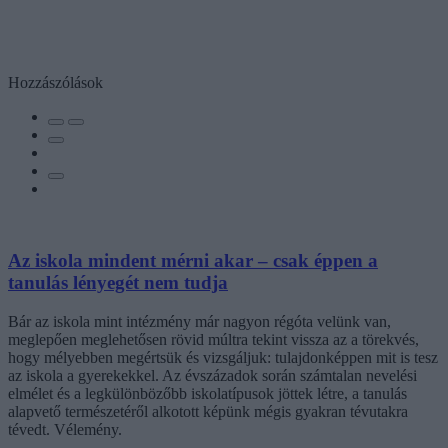
Hozzászólások
Az iskola mindent mérni akar – csak éppen a
tanulás lényegét nem tudja
Bár az iskola mint intézmény már nagyon régóta velünk van,
meglepően meglehetősen rövid múltra tekint vissza az a törekvés,
hogy mélyebben megértsük és vizsgáljuk: tulajdonképpen mit is tesz
az iskola a gyerekekkel. Az évszázadok során számtalan nevelési
elmélet és a legkülönbözőbb iskolatípusok jöttek létre, a tanulás
alapvető természetéről alkotott képünk mégis gyakran tévutakra
tévedt. Vélemény.