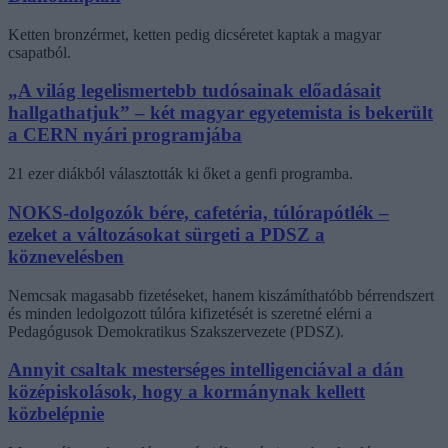
Ketten bronzérmet, ketten pedig dicséretet kaptak a magyar
csapatból.
„A világ legelismertebb tudósainak előadásait
hallgathatjuk” – két magyar egyetemista is bekerült
a CERN nyári programjába
21 ezer diákból választották ki őket a genfi programba.
NOKS-dolgozók bére, cafetéria, túlórapótlék –
ezeket a változásokat sürgeti a PDSZ a
köznevelésben
Nemcsak magasabb fizetéseket, hanem kiszámíthatóbb bérrendszert
és minden ledolgozott túlóra kifizetését is szeretné elérni a
Pedagógusok Demokratikus Szakszervezete (PDSZ).
Annyit csaltak mesterséges intelligenciával a dán
középiskolások, hogy a kormánynak kellett
közbelépnie