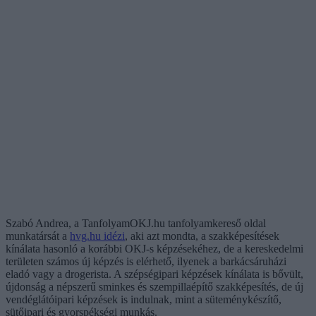
Szabó Andrea, a TanfolyamOKJ.hu tanfolyamkereső oldal
munkatársát a
hvg.hu idézi
, aki azt mondta, a szakképesítések
kínálata hasonló a korábbi OKJ-s képzésekéhez, de a kereskedelmi
területen számos új képzés is elérhető, ilyenek a barkácsáruházi
eladó vagy a drogerista. A szépségipari képzések kínálata is bővült,
újdonság a népszerű sminkes és szempillaépítő szakképesítés, de új
vendéglátóipari képzések is indulnak, mint a süteménykészítő,
sütőipari és gyorspékségi munkás.