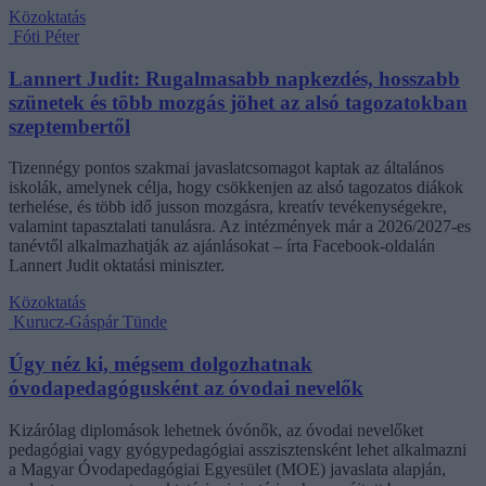
Közoktatás
Fóti Péter
Lannert Judit: Rugalmasabb napkezdés, hosszabb
szünetek és több mozgás jöhet az alsó tagozatokban
szeptembertől
Tizennégy pontos szakmai javaslatcsomagot kaptak az általános
iskolák, amelynek célja, hogy csökkenjen az alsó tagozatos diákok
terhelése, és több idő jusson mozgásra, kreatív tevékenységekre,
valamint tapasztalati tanulásra. Az intézmények már a 2026/2027-es
tanévtől alkalmazhatják az ajánlásokat – írta Facebook-oldalán
Lannert Judit oktatási miniszter.
Közoktatás
Kurucz-Gáspár Tünde
Úgy néz ki, mégsem dolgozhatnak
óvodapedagógusként az óvodai nevelők
Kizárólag diplomások lehetnek óvónők, az óvodai nevelőket
pedagógiai vagy gyógypedagógiai asszisztensként lehet alkalmazni
a Magyar Óvodapedagógiai Egyesület (MOE) javaslata alapján,