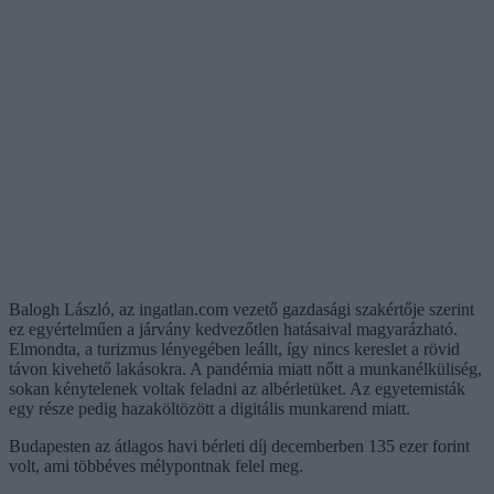
Balogh László, az ingatlan.com vezető gazdasági szakértője szerint
ez egyértelműen a járvány kedvezőtlen hatásaival magyarázható.
Elmondta, a turizmus lényegében leállt, így nincs kereslet a rövid
távon kivehető lakásokra. A pandémia miatt nőtt a munkanélküliség,
sokan kénytelenek voltak feladni az albérletüket. Az egyetemisták
egy része pedig hazaköltözött a digitális munkarend miatt.
Budapesten az átlagos havi bérleti díj decemberben 135 ezer forint
volt, ami többéves mélypontnak felel meg.