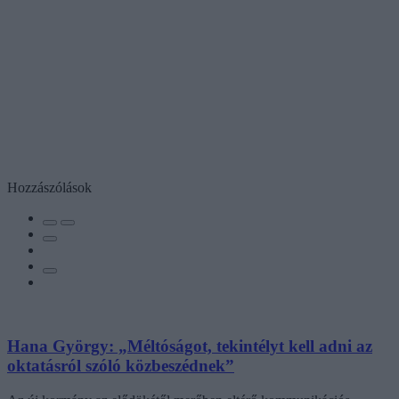
Hozzászólások
Hana György: „Méltóságot, tekintélyt kell adni az
oktatásról szóló közbeszédnek”