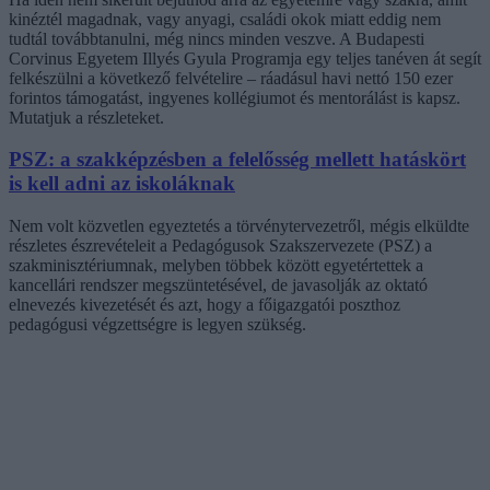
kinéztél magadnak, vagy anyagi, családi okok miatt eddig nem
tudtál továbbtanulni, még nincs minden veszve. A Budapesti
Corvinus Egyetem Illyés Gyula Programja egy teljes tanéven át segít
felkészülni a következő felvételire – ráadásul havi nettó 150 ezer
forintos támogatást, ingyenes kollégiumot és mentorálást is kapsz.
Mutatjuk a részleteket.
PSZ: a szakképzésben a felelősség mellett hatáskört
is kell adni az iskoláknak
Nem volt közvetlen egyeztetés a törvénytervezetről, mégis elküldte
részletes észrevételeit a Pedagógusok Szakszervezete (PSZ) a
szakminisztériumnak, melyben többek között egyetértettek a
kancellári rendszer megszüntetésével, de javasolják az oktató
elnevezés kivezetését és azt, hogy a főigazgatói poszthoz
pedagógusi végzettségre is legyen szükség.