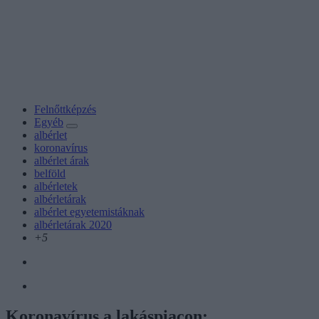
Felnőttképzés
Egyéb
albérlet
koronavírus
albérlet árak
belföld
albérletek
albérletárak
albérlet egyetemistáknak
albérletárak 2020
+5
Koronavírus a lakáspiacon: