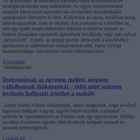
Az új kormány az elődökétől merőben eltérő kommunikációs
stratégiával kezdte meg működését. Az egyes minisztériumok
szintjére kiterjesztett hiperaktivitás érezhetően felszabadulást,
optimizmust ébresztett és éltet. Különösen az olyan, korábban porig
alázott ágazatban, mint az oktatás. Ám pontosan ez a lendület az,
ami egy újabb megkerülhetetlen kihívást is előtérbe rántott: az
érdemi társadalmi egyeztetés ígéretének beváltását, vagy más szóval
„kényszerét”. Ennek, az amúgy pozitív stressznek a kezeléséhez
igyekszem az alábbiakban szempontokat adni. Hana György
humánökológus, közoktatási vezető véleménycikke.
Közoktatás
Vendégszerző
Dolgoznának az egyetem mellett, mégsem
vállalhatnak diákmunkát – több mint százezer
levelezős hallgatót érinthet a szabály
„Szinte bárhol voltam állásinterjún, mikor megtudták, hogy levelező
tagozatos hallgató vagyok, egyből húzni kezdték a szájukat” –
számolt be tapasztalatairól az Eduline-nak egy egyetemista. Példája
azonban korántsem egyedi: több levelezős hallgató számolt be
hasonló nehézségekről.
Campus life