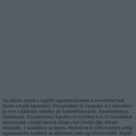
Az adatok szerint a legtöbb egyetemvárosban is kevesebbet kell
fizetni a kiadó lakásokért. Veszprémben és Szegeden 4-5 százalékos
az éves csökkenés mértéke, de Székesfehérváron, Szombathelyen,
Tatabányán, Kecskeméten, Egerben és Győrben is 8-10 százalékkal
alacsonyabb a kiadó lakások átlagos havi bérleti díja. Pécsen
minimális, 1 százalékos az áresés, Miskolcon és Debrecenben pedig
ugyanannyiba kerülnek az albérletek, mint egy évvel ezelőtt. Hajdú-