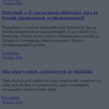
Kovács Dóri
Eltörölnék a 45 perces iskola-előkészítőt, újra az
óvodák dönthetnének az iskolaérettségről
Megszűnhet a 45 perces iskola-előkészítő foglalkozás, újra az
óvodák dönthetnének az iskolaérettségről, és az oviKRÉTA is
átalakulhat. Többek között ezeket a változtatásokat javasolta az
Oktatási és Gyermekügyi Minisztériumnak a Magyar
Óvodapedagógiai Egyesület.
Közoktatás
Kovács Dóri
Már úton vannak a tankönyvek az iskolákba
Több iskola is arról számolt be, hogy megérkeztek a tankönyvek,
zajlik azok átvétele és rendszerezése, hogy a szeptemberi
becsengetésre minden készen álljon.
Közoktatás
Kovács Dóri