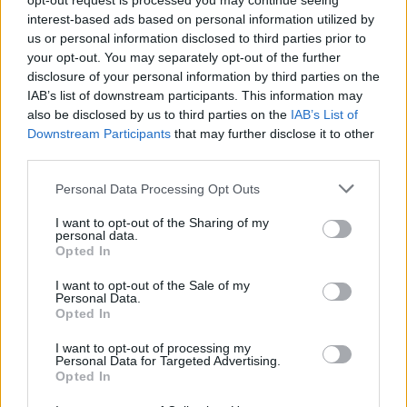
opt-out request is processed you may continue seeing
interest-based ads based on personal information utilized by
us or personal information disclosed to third parties prior to
your opt-out. You may separately opt-out of the further
disclosure of your personal information by third parties on the
IAB’s list of downstream participants. This information may
kresz
also be disclosed by us to third parties on the
IAB’s List of
ITM
Downstream Participants
that may further disclose it to other
közlekedési vizsgák
third parties.
közlekedés
kresz vizsga
Personal Data Processing Opt Outs
belföld
Innovációs és Technológiai Minisztérium
I want to opt-out of the Sharing of my
personal data.
Opted In
I want to opt-out of the Sale of my
Personal Data.
Opted In
I want to opt-out of processing my
Personal Data for Targeted Advertising.
Opted In