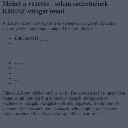
Mehet a vezetés - sokan szeretnének
KRESZ-vizsgát tenni
A tízezret közelíti országszerte közlekedési vizsgát tévők száma
valamilyen kategóriában a május 11-i újraindulás óta.
Eduline/MTI
Felidézik, hogy vidéken május 11-én, Budapesten és Pest megyében
május 18-án indultak újra a március közepén felfüggesztett
közlekedési vizsgák, vizsgálatok és utánképzések. Az újraindulás
valamennyi helyszínen fennakadások nélkül zajlott, a résztvevők
fegyelmezetten követték a biztonsági előírásokat - írják.