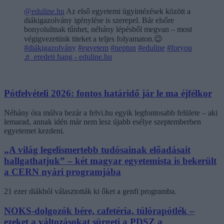
@eduline.hu
Az első egyetemi ügyintézések között a
diákigazolvány igénylése is szerepel. Bár elsőre
bonyolultnak tűnhet, néhány lépésből megvan – most
végigvezetünk titeket a teljes folyamaton.😉
#diákigazolvány
#egyetem
#neptun
#eduline
#foryou
♬ eredeti hang - eduline.hu
Pótfelvételi 2026: fontos határidő jár le ma éjfélkor
Néhány óra múlva bezár a felvi.hu egyik legfontosabb felülete – aki
lemarad, annak idén már nem lesz újabb esélye szeptemberben
egyetemet kezdeni.
„A világ legelismertebb tudósainak előadásait
hallgathatjuk” – két magyar egyetemista is bekerült
a CERN nyári programjába
21 ezer diákból választották ki őket a genfi programba.
NOKS-dolgozók bére, cafetéria, túlórapótlék –
ezeket a változásokat sürgeti a PDSZ a