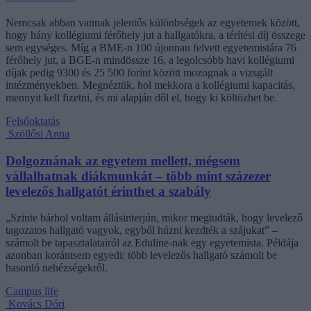
Nemcsak abban vannak jelentős különbségek az egyetemek között,
hogy hány kollégiumi férőhely jut a hallgatókra, a térítési díj összege
sem egységes. Míg a BME-n 100 újonnan felvett egyetemistára 76
férőhely jut, a BGE-n mindössze 16, a legolcsóbb havi kollégiumi
díjak pedig 9300 és 25 500 forint között mozognak a vizsgált
intézményekben. Megnéztük, hol mekkora a kollégiumi kapacitás,
mennyit kell fizetni, és mi alapján dől el, hogy ki költözhet be.
Felsőoktatás
Szöllősi Anna
Dolgoznának az egyetem mellett, mégsem
vállalhatnak diákmunkát – több mint százezer
levelezős hallgatót érinthet a szabály
„Szinte bárhol voltam állásinterjún, mikor megtudták, hogy levelező
tagozatos hallgató vagyok, egyből húzni kezdték a szájukat” –
számolt be tapasztalatairól az Eduline-nak egy egyetemista. Példája
azonban korántsem egyedi: több levelezős hallgató számolt be
hasonló nehézségekről.
Campus life
Kovács Dóri