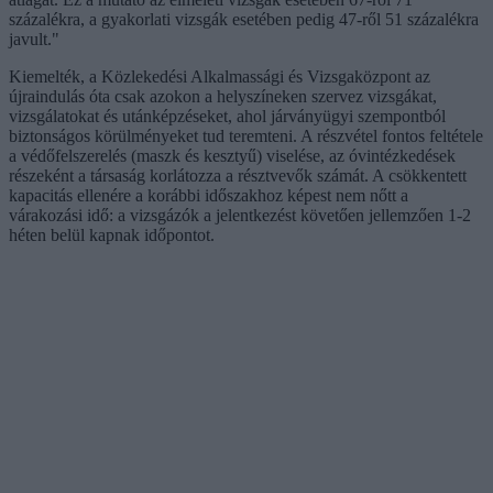
százalékra, a gyakorlati vizsgák esetében pedig 47-ről 51 százalékra
javult."
Kiemelték, a Közlekedési Alkalmassági és Vizsgaközpont az
újraindulás óta csak azokon a helyszíneken szervez vizsgákat,
vizsgálatokat és utánképzéseket, ahol járványügyi szempontból
biztonságos körülményeket tud teremteni. A részvétel fontos feltétele
a védőfelszerelés (maszk és kesztyű) viselése, az óvintézkedések
részeként a társaság korlátozza a résztvevők számát. A csökkentett
kapacitás ellenére a korábbi időszakhoz képest nem nőtt a
várakozási idő: a vizsgázók a jelentkezést követően jellemzően 1-2
héten belül kapnak időpontot.