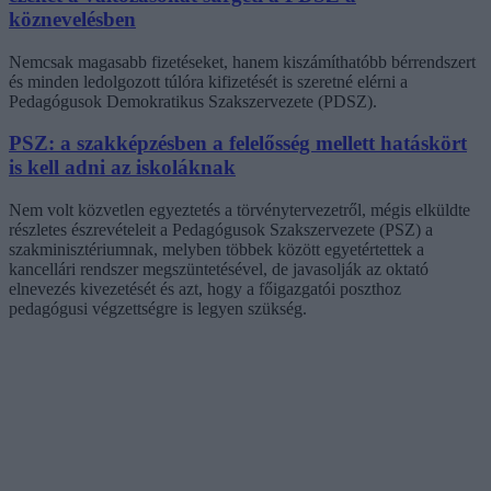
köznevelésben
Nemcsak magasabb fizetéseket, hanem kiszámíthatóbb bérrendszert
és minden ledolgozott túlóra kifizetését is szeretné elérni a
Pedagógusok Demokratikus Szakszervezete (PDSZ).
PSZ: a szakképzésben a felelősség mellett hatáskört
is kell adni az iskoláknak
Nem volt közvetlen egyeztetés a törvénytervezetről, mégis elküldte
részletes észrevételeit a Pedagógusok Szakszervezete (PSZ) a
szakminisztériumnak, melyben többek között egyetértettek a
kancellári rendszer megszüntetésével, de javasolják az oktató
elnevezés kivezetését és azt, hogy a főigazgatói poszthoz
pedagógusi végzettségre is legyen szükség.