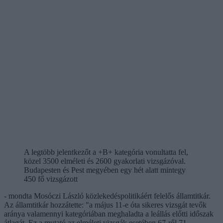
A legtöbb jelentkezőt a +B+ kategória vonultatta fel,
közel 3500 elméleti és 2600 gyakorlati vizsgázóval.
Budapesten és Pest megyében egy hét alatt mintegy
450 fő vizsgázott
- mondta Mosóczi László közlekedéspolitikáért felelős államtitkár.
Az államtitkár hozzátette: "a május 11-e óta sikeres vizsgát tevők
aránya valamennyi kategóriában meghaladta a leállás előtti időszak
átlagát. Ez a mutató az elméleti vizsgák esetében 67-ről 71