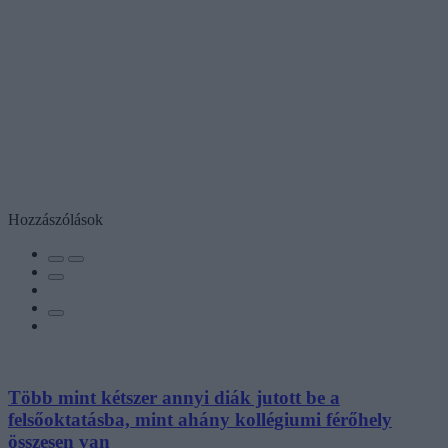
Hozzászólások
Több mint kétszer annyi diák jutott be a
felsőoktatásba, mint ahány kollégiumi férőhely
összesen van