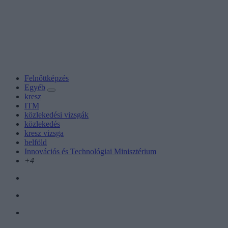
Felnőttképzés
Egyéb
kresz
ITM
közlekedési vizsgák
közlekedés
kresz vizsga
belföld
Innovációs és Technológiai Minisztérium
+4