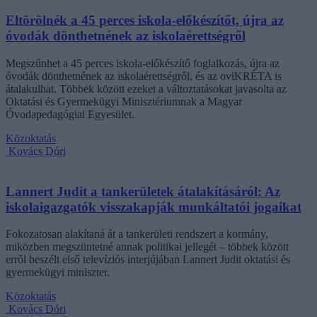
Eltörölnék a 45 perces iskola-előkészítőt, újra az
óvodák dönthetnének az iskolaérettségről
Megszűnhet a 45 perces iskola-előkészítő foglalkozás, újra az
óvodák dönthetnének az iskolaérettségről, és az oviKRÉTA is
átalakulhat. Többek között ezeket a változtatásokat javasolta az
Oktatási és Gyermekügyi Minisztériumnak a Magyar
Óvodapedagógiai Egyesület.
Közoktatás
Kovács Dóri
Lannert Judit a tankerületek átalakításáról: Az
iskolaigazgatók visszakapják munkáltatói jogaikat
Fokozatosan alakítaná át a tankerületi rendszert a kormány,
miközben megszüntetné annak politikai jellegét – többek között
erről beszélt első televíziós interjújában Lannert Judit oktatási és
gyermekügyi miniszter.
Közoktatás
Kovács Dóri