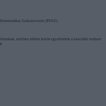
ok Demokratikus Szakszervezete (PDSZ).
tériumnak, melyben többek között egyetértettek a kancellári rendszer
g.