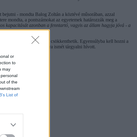
et bejutni - mondta Balog Zoltán a köztévé műsorában, azzal
isztere mondta, a pontszámokat az egyetemek határozzák meg a
os kapacitását azonban a fenntartó, vagyis az állam hagyja jóvá - a
ljebb a röghöz kötés idejét csökkenthetik. Egyensúlyba kell hozni a
seletekkel, akiket szombatra ismét tárgyalni hívott.
sonal or
ection to
ou may
 personal
out of the
 downstream
B’s List of