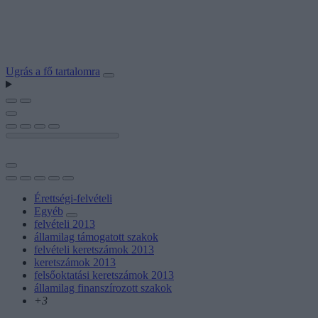
Ugrás a fő tartalomra
Érettségi-felvételi
Egyéb
felvételi 2013
államilag támogatott szakok
felvételi keretszámok 2013
keretszámok 2013
felsőoktatási keretszámok 2013
államilag finanszírozott szakok
+3