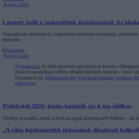
Kovács Dóri
Lannert Judit a tankerületek átalakításáról: Az isko
Fokozatosan alakítaná át a tankerületi rendszert a kormány, miközben m
miniszter.
Közoktatás
Kovács Dóri
@eduline.hu
Az első egyetemi ügyintézések között a diákigazol
elsőre bonyolultnak tűnhet, néhány lépésből megvan – most végi
folyamaton.😉
#diákigazolvány
#egyetem
#neptun
#eduline
#f
eduline.hu
Pótfelvételi 2026: fontos határidő jár le ma éjfélkor
Néhány óra múlva bezár a felvi.hu egyik legfontosabb felülete – aki
„A világ legelismertebb tudósainak előadásait hallg