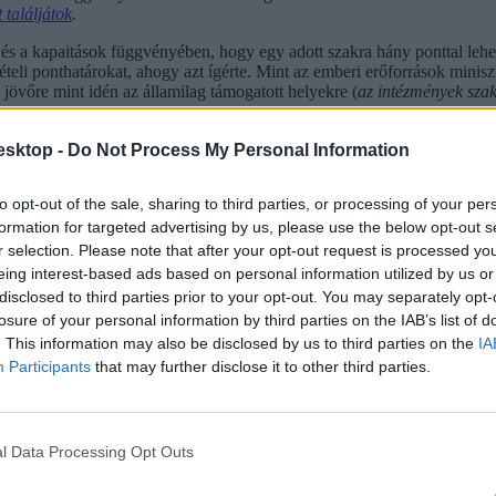
 találjátok
.
ek és a kapaitások függvényében, hogy egy adott szakra hány ponttal leh
lvételi ponthatárokat, ahogy azt ígérte. Mint az emberi erőforrások min
övőre mint idén az államilag támogatott helyekre (
az intézmények szak
kérdést, de engedni nem tudnak, szavaiból az volt kivehető, hogy legfe
esktop -
Do Not Process My Personal Information
 tette hozzá. Többek között erről is szó lehet szerinte a hallgatói képvi
to opt-out of the sale, sharing to third parties, or processing of your per
formation for targeted advertising by us, please use the below opt-out s
r selection. Please note that after your opt-out request is processed y
eing interest-based ads based on personal information utilized by us or
disclosed to third parties prior to your opt-out. You may separately opt-
losure of your personal information by third parties on the IAB’s list of
. This information may also be disclosed by us to third parties on the
IA
Participants
that may further disclose it to other third parties.
l Data Processing Opt Outs