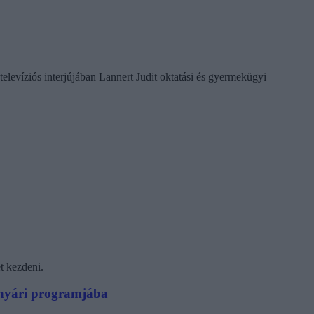
televíziós interjújában Lannert Judit oktatási és gyermekügyi
t kezdeni.
N nyári programjába