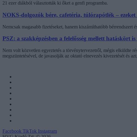
21 ezer diákból választották ki őket a genfi programba.
NOKS-dolgozók bére, cafetéria, túlórapótlék – ezeket
Nemcsak magasabb fizetéseket, hanem kiszámíthatóbb bérrendszert és 
PSZ: a szakképzésben a felelősség mellett hatáskört is
Nem volt közvetlen egyeztetés a törvénytervezetről, mégis elküldte r
megszüntetésével, de javasolják az oktató elnevezés kivezetését és az
Facebook
TikTok
Instagram
HVG Kiadó Zrt. © 2026