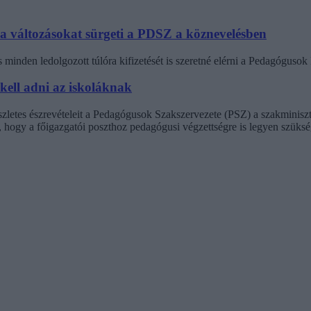
 a változásokat sürgeti a PDSZ a köznevelésben
minden ledolgozott túlóra kifizetését is szeretné elérni a Pedagógus
 kell adni az iskoláknak
észletes észrevételeit a Pedagógusok Szakszervezete (PSZ) a szakminisz
t, hogy a főigazgatói poszthoz pedagógusi végzettségre is legyen szüksé