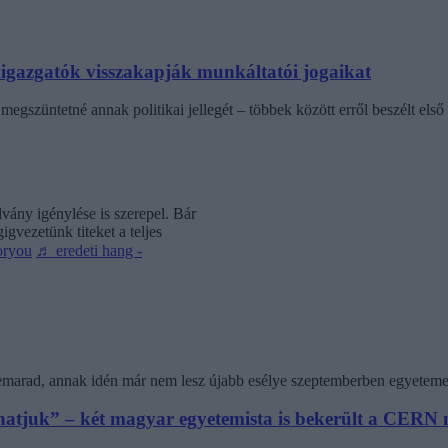
laigazgatók visszakapják munkáltatói jogaikat
egszüntetné annak politikai jellegét – többek között erről beszélt első 
vány igénylése is szerepel. Bár
gvezetünk titeket a teljes
oryou
♬ eredeti hang -
 lemarad, annak idén már nem lesz újabb esélye szeptemberben egyeteme
athatjuk” – két magyar egyetemista is bekerült a CER