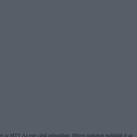
szter az MTV Az este című műsorában.
Milyen szakokon nullázták le az