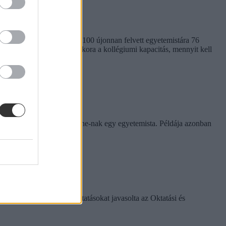
em egységes. Míg a BME-n 100 újonnan felvett egyetemistára 76
kben. Megnéztük, hol mekkora a kollégiumi kapacitás, mennyit kell
rinthet a szabály
e tapasztalatairól az Eduline-nak egy egyetemista. Példája azonban
k között ezeket a változtatásokat javasolta az Oktatási és