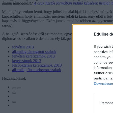
állami támogatást?
A csak fizetős formában induló képzések listáját itt
Mindig úgy szokott lenni, hogy júliusban alakítják ki a teljesítmény
kapcsolatban, hogy a miniszter mégsem jelöli ki karácsony előtt a fe
kapacitásuk függvényében. Ezért jutnak majd be többen az egyetemre j
szerk.
).
A hallgatói szerződésekről azt mondta, egyelőre nyitva hagyták ezt a 
Eduline d
diplomás és az állam érdekeit, amely közpénzen képezte ki a hallgatót -
If you wish 
felvételi 2013
államilag támogatott szakok
sensitive in
felvételi keretszámok 2013
confirm you
keretszámok 2013
continue se
felsőoktatási keretszámok 2013
information 
államilag finanszírozott szakok
further disc
participants
Hozzászólások
Downstream 
Persona