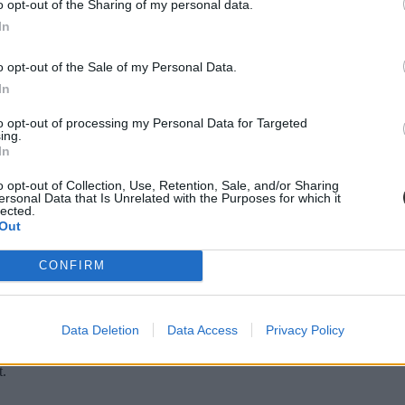
o opt-out of the Sharing of my personal data.
In
ba, mint ahány kollégiumi férőhely összesen van
o opt-out of the Sale of my Personal Data.
 hány kollégiumi férőhely jut a hallgatókra, a térítési díj összege s
jak pedig 9300 és 25 500 forint között mozognak a vizsgált intézménye
In
to opt-out of processing my Personal Data for Targeted
ing.
In
diákmunkát – több mint százezer levelezős hallgatót é
o opt-out of Collection, Use, Retention, Sale, and/or Sharing
ersonal Data that Is Unrelated with the Purposes for which it
lected.
agozatos hallgató vagyok, egyből húzni kezdték a szájukat” – számolt b
Out
gekről.
CONFIRM
dák dönthetnének az iskolaérettségről
Data Deletion
Data Access
Privacy Policy
dönthetnének az iskolaérettségről, és az oviKRÉTA is átalakulhat. Többe
.