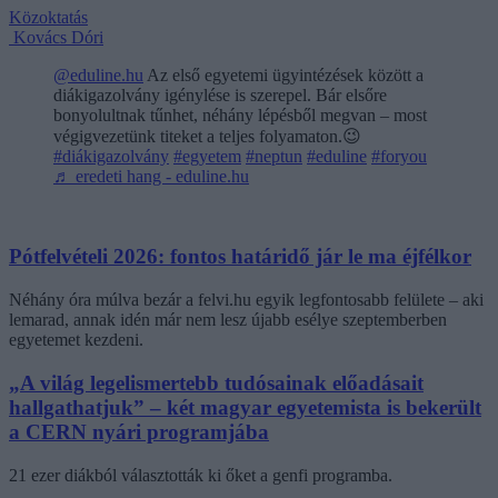
Közoktatás
Kovács Dóri
@eduline.hu
Az első egyetemi ügyintézések között a
diákigazolvány igénylése is szerepel. Bár elsőre
bonyolultnak tűnhet, néhány lépésből megvan – most
végigvezetünk titeket a teljes folyamaton.😉
#diákigazolvány
#egyetem
#neptun
#eduline
#foryou
♬ eredeti hang - eduline.hu
Pótfelvételi 2026: fontos határidő jár le ma éjfélkor
Néhány óra múlva bezár a felvi.hu egyik legfontosabb felülete – aki
lemarad, annak idén már nem lesz újabb esélye szeptemberben
egyetemet kezdeni.
„A világ legelismertebb tudósainak előadásait
hallgathatjuk” – két magyar egyetemista is bekerült
a CERN nyári programjába
21 ezer diákból választották ki őket a genfi programba.