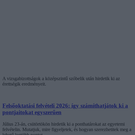
A vizsgabizottságok a középszintű szóbelik után hirdetik ki az
érettségik eredményeit.
Felsőoktatási felvételi 2026: így számíthatjátok ki a
pontjaitokat egyszerűen
Július 23-án, csütörtökön hirdetik ki a ponthatárokat az egyetemi
felvételin. Mutatjuk, mire figyeljetek, és hogyan szerezhetitek meg a
lehető legtöbb pontot.