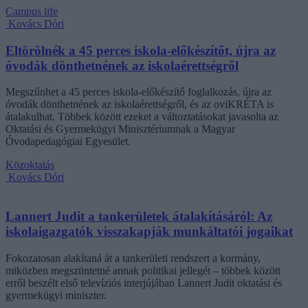
Campus life
Kovács Dóri
Eltörölnék a 45 perces iskola-előkészítőt, újra az
óvodák dönthetnének az iskolaérettségről
Megszűnhet a 45 perces iskola-előkészítő foglalkozás, újra az
óvodák dönthetnének az iskolaérettségről, és az oviKRÉTA is
átalakulhat. Többek között ezeket a változtatásokat javasolta az
Oktatási és Gyermekügyi Minisztériumnak a Magyar
Óvodapedagógiai Egyesület.
Közoktatás
Kovács Dóri
Lannert Judit a tankerületek átalakításáról: Az
iskolaigazgatók visszakapják munkáltatói jogaikat
Fokozatosan alakítaná át a tankerületi rendszert a kormány,
miközben megszüntetné annak politikai jellegét – többek között
erről beszélt első televíziós interjújában Lannert Judit oktatási és
gyermekügyi miniszter.