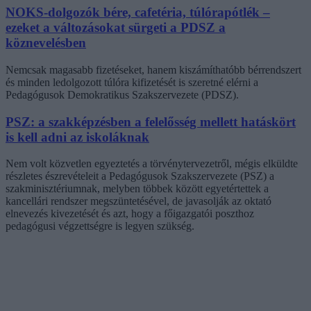
NOKS-dolgozók bére, cafetéria, túlórapótlék –
ezeket a változásokat sürgeti a PDSZ a
köznevelésben
Nemcsak magasabb fizetéseket, hanem kiszámíthatóbb bérrendszert
és minden ledolgozott túlóra kifizetését is szeretné elérni a
Pedagógusok Demokratikus Szakszervezete (PDSZ).
PSZ: a szakképzésben a felelősség mellett hatáskört
is kell adni az iskoláknak
Nem volt közvetlen egyeztetés a törvénytervezetről, mégis elküldte
részletes észrevételeit a Pedagógusok Szakszervezete (PSZ) a
szakminisztériumnak, melyben többek között egyetértettek a
kancellári rendszer megszüntetésével, de javasolják az oktató
elnevezés kivezetését és azt, hogy a főigazgatói poszthoz
pedagógusi végzettségre is legyen szükség.