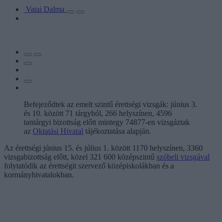
Vatai Dalma
Befejeződtek az emelt szintű érettségi vizsgák: június 3.
és 10. között 71 tárgyból, 266 helyszínen, 4596
tantárgyi bizottság előtt mintegy 74877-en vizsgáztak
az
Oktatási Hivatal
tájékoztatása alapján.
Az érettségi június 15. és július 1. között 1170 helyszínen, 3360
vizsgabizottság előtt, közel 321 600 középszintű
szóbeli vizsgával
folytatódik az érettségit szervező középiskolákban és a
kormányhivatalokban.