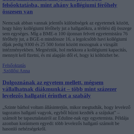
felsőoktatásba, mint ahány kollégiumi férőhely
összesen van
Nemcsak abban vannak jelentős különbségek az egyetemek között,
hogy hány kollégiumi férőhely jut a hallgatókra, a térítési díj összege
sem egységes. Míg a BME-n 100 újonnan felvett egyetemistára 76
férőhely jut, a BGE-n mindössze 16, a legolcsóbb havi kollégiumi
díjak pedig 9300 és 25 500 forint között mozognak a vizsgált
intézményekben. Megnéztük, hol mekkora a kollégiumi kapacitás,
mennyit kell fizetni, és mi alapján dől el, hogy ki költözhet be.
Felsőoktatás
Szöllősi Anna
Dolgoznának az egyetem mellett, mégsem
vállalhatnak diákmunkát – több mint százezer
levelezős hallgatót érinthet a szabály
„Szinte bárhol voltam állásinterjún, mikor megtudták, hogy levelező
tagozatos hallgató vagyok, egyből húzni kezdték a szájukat” –
számolt be tapasztalatairól az Eduline-nak egy egyetemista. Példája
azonban korántsem egyedi: több levelezős hallgató számolt be
hasonló nehézségekről.